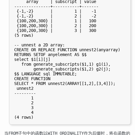
     array     | subscript | value

---------------+-----------+-------

 {-1,-2}       |         1 |    -1

 {-1,-2}       |         2 |    -2

 {100,200,300} |         1 |   100

 {100,200,300} |         2 |   200

 {100,200,300} |         3 |   300

(5 rows)

-- unnest a 2D array:

CREATE OR REPLACE FUNCTION unnest2(anyarray)

RETURNS SETOF anyelement AS $$

select $1[i][j]

   from generate_subscripts($1,1) g1(i),

        generate_subscripts($1,2) g2(j);

$$ LANGUAGE sql IMMUTABLE;

CREATE FUNCTION

SELECT * FROM unnest2(ARRAY[[1,2],[3,4]]);

 unnest2

---------

       1

       2

       3

       4

当
子句中的函数以
作为后缀时，将在函数的
FROM
WITH ORDINALITY