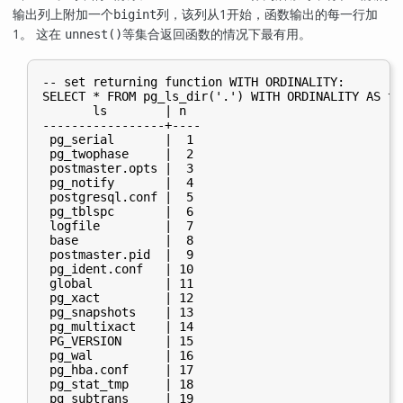
输出列上附加一个
列，该列从1开始，函数输出的每一行加
bigint
1。 这在
等集合返回函数的情况下最有用。
unnest()
-- set returning function WITH ORDINALITY:

SELECT * FROM pg_ls_dir('.') WITH ORDINALITY AS t(l
       ls        | n

-----------------+----

 pg_serial       |  1

 pg_twophase     |  2

 postmaster.opts |  3

 pg_notify       |  4

 postgresql.conf |  5

 pg_tblspc       |  6

 logfile         |  7

 base            |  8

 postmaster.pid  |  9

 pg_ident.conf   | 10

 global          | 11

 pg_xact         | 12

 pg_snapshots    | 13

 pg_multixact    | 14

 PG_VERSION      | 15

 pg_wal          | 16

 pg_hba.conf     | 17

 pg_stat_tmp     | 18

 pg_subtrans     | 19
