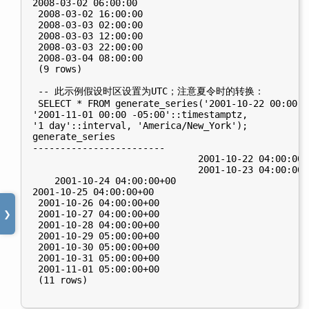
2008-03-02 06:00:00

 2008-03-02 16:00:00

 2008-03-03 02:00:00

 2008-03-03 12:00:00

 2008-03-03 22:00:00

 2008-03-04 08:00:00

 (9 rows)

 -- 此示例假设时区设置为UTC；注意夏令时的转换：

 SELECT * FROM generate_series('2001-10-22 00:00 -
'2001-11-01 00:00 -05:00'::timestamptz,

'1 day'::interval, 'America/New_York');

generate_series

------------------------

                              2001-10-22 04:00:00+0
                              2001-10-23 04:00:00+0
    2001-10-24 04:00:00+00

2001-10-25 04:00:00+00

 2001-10-26 04:00:00+00

 2001-10-27 04:00:00+00

❯
 2001-10-28 04:00:00+00

 2001-10-29 05:00:00+00

 2001-10-30 05:00:00+00

 2001-10-31 05:00:00+00

 2001-11-01 05:00:00+00

 (11 rows)
