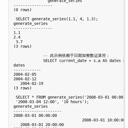
               generate_series

-----------------

(0 rows)

 SELECT generate_series(1.1, 4, 1.3);

generate_series

-----------------

1.1

2.4

 3.7

(3 rows)

             -- 此示例依赖于日期加整数运算符：

             SELECT current_date + s.a AS dates FR
dates

------------

2004-02-05

2004-02-12

   2004-02-19

(3 rows)

 SELECT * FROM generate_series('2008-03-01 00:00':
 '2008-03-04 12:00', '10 hours');

generate_series

---------------------

2008-03-01 00:00:00

                              2008-03-01 10:00:00

   2008-03-01 20:00:00
