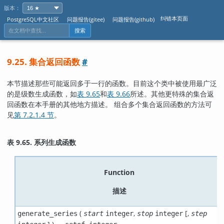
版本：
纠错本页面
PostgreSQL中文社区
问题报告(gitee)
问题报告(github)
搜索
9.25. 集合返回函数
#
本节描述那些可能返回多于一行的函数。目前这个类中被使用最广泛
的是级数生成函数，如
表 9.65
和
表 9.66
所述。其他更特殊的集合返
回函数在本手册的其他地方描述。 组合多个集合返回函数的方法可
见
第 7.2.1.4 节
。
表 9.65. 系列生成函数
Function
描述
(
,
[
,
generate_series
start
integer
stop
integer
step