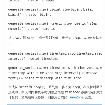
] ) →
integer
setof integer
(
,
[
,
generate_series
start
bigint
stop
bigint
step
] ) →
bigint
setof bigint
(
,
[
,
generate_series
start
numeric
stop
numeric
step
] ) →
numeric
setof numeric
从
到
生成一系列的值，步长为
。
默认为
start
stop
step
step
1。
(
,
,
generate_series
start
timestamp
stop
timestamp
step
) →
interval
setof timestamp
(
,
generate_series
start
timestamp with time zone
stop
,
[
,
timestamp with time zone
step
interval
timezone
] ) →
text
setof timestamp with time zone
生成从
到
的一系列值，步长为
。在支持时区的
start
stop
step
形式中，白天时间和夏令时调整是根据
参数指定的时区
timezone
计算的，如果省略该参数，则使用当前的
TimeZone
设置。