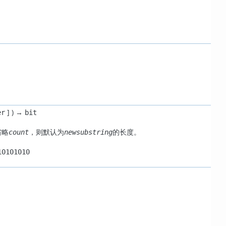
] ) →
er
bit
省略
，则默认为
的长度。
count
newsubstring
10101010