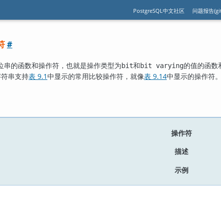
PostgreSQL中文社区
问题报告(git
作符
#
位串的函数和操作符，也就是操作类型为
和
的值的函数
bit
bit varying
字符串支持
表 9.1
中显示的常用比较操作符，就像
表 9.14
中显示的操作符
操作符
描述
示例