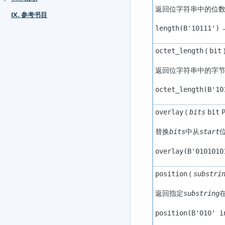
返回位字符串中的位
IX. 参考书目
length(B'10111')
(
octet_length
bit
返回位字符串中的字
octet_length(B'10
(
overlay
bits
bit
替换
中从
bits
start
overlay(B'0101010
(
position
substri
返回指定
substring
position(B'010' i