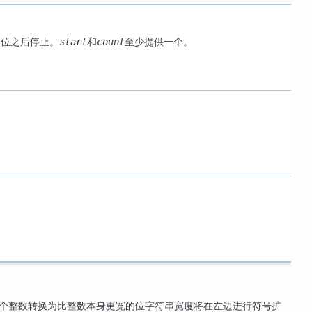
位之后停止。
和
至少提供一个。
t
start
count
一个整数转换为比整数本身更宽的位字符串宽度将在左边进行符号扩