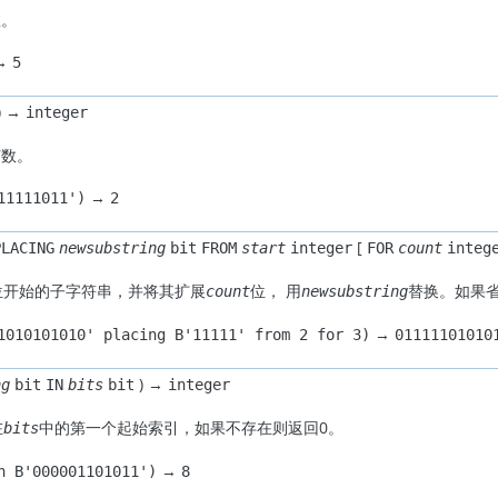
数。
→
5
) →
integer
节数。
→
11111011')
2
[
PLACING
newsubstring
bit
FROM
start
integer
FOR
count
integ
位开始的子字符串，并将其扩展
位， 用
替换。如果
count
newsubstring
→
1010101010' placing B'11111' from 2 for 3)
01111101010
) →
ng
bit
IN
bits
bit
integer
在
中的第一个起始索引，如果不存在则返回0。
bits
→
n B'000001101011')
8