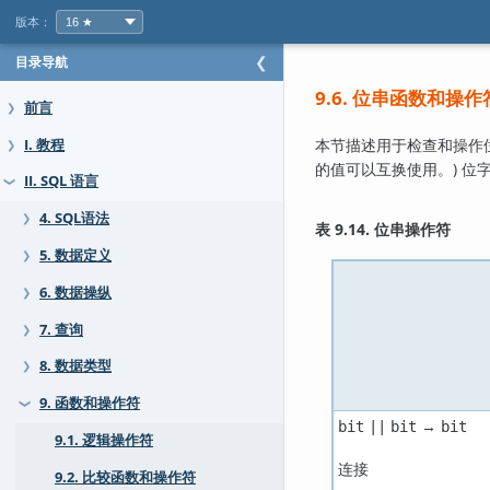
版本：
目录导航
❮
9.6. 位串函数和操
前言
❯
本节描述用于检查和操作
I. 教程
❯
的值可以互换使用。) 位
II. SQL 语言
❯
4. SQL语法
❯
表 9.14. 位串操作符
5. 数据定义
❯
6. 数据操纵
❯
7. 查询
❯
8. 数据类型
❯
9. 函数和操作符
❯
→
bit
||
bit
bit
9.1. 逻辑操作符
连接
9.2. 比较函数和操作符