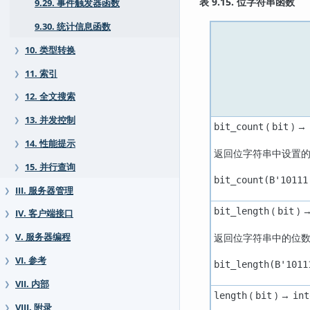
表 9.15. 位字符串函数
9.29. 事件触发器函数
9.30. 统计信息函数
10. 类型转换
❯
11. 索引
❯
12. 全文搜索
❯
13. 并发控制
❯
(
) →
bit_count
bit
14. 性能提示
❯
返回位字符串中设置
15. 并行查询
❯
bit_count(B'10111
III. 服务器管理
❯
(
) 
bit_length
bit
IV. 客户端接口
❯
返回位字符串中的位
V. 服务器编程
❯
VI. 参考
❯
bit_length(B'1011
VII. 内部
❯
(
) →
length
bit
int
VIII. 附录
❯