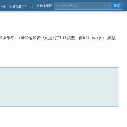
纠错本页面
ee)
问题报告(github)
搜索
和操作符。 (虽然这些表中只提到了
类型，但
类型
bit
bit varying
。