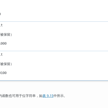
0
it
度被保留）
1000
it
度被保留）
0100
的函数也可用于位字符串，如
表 9.15
中所示。