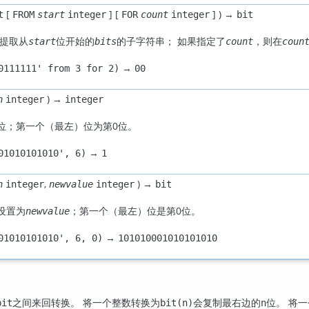
[
] [
] ) →
t
FROM
start
integer
FOR
count
integer
bit
提取从
位开始的
的子字符串； 如果指定了
，则在
start
bits
count
coun
→
0111111' from 3 for 2)
00
) →
n
integer
integer
位；第一个（最左）位为第0位。
→
01010101010', 6)
1
,
) →
n
integer
newvalue
integer
bit
设置为
；第一个（最左）位是第0位。
newvalue
→
01010101010', 6, 0)
101010001010101010
之间来回转换。 将一个整数转换为
会复制最右边的
位。 将
bit
bit(n)
n