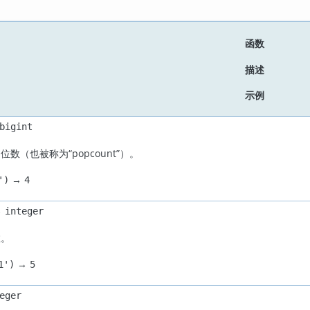
函数
描述
示例
bigint
的位数（也被称为
“
popcount
”
）。
→
')
4
→
integer
数。
→
1')
5
eger