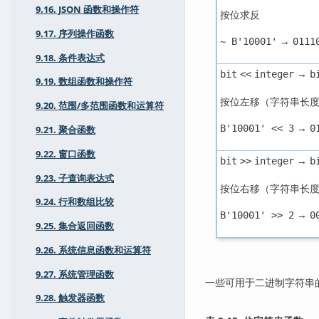
9.16. JSON 函数和操作符
按位求反
9.17. 序列操作函数
→
~ B'10001'
0111
9.18. 条件表达式
→
bit
<<
integer
b
9.19. 数组函数和操作符
按位左移（字符串长
9.20. 范围/多范围函数和运算符
→
B'10001' << 3
0
9.21. 聚合函数
9.22. 窗口函数
→
bit
>>
integer
b
9.23. 子查询表达式
按位右移（字符串长
9.24. 行和数组比较
→
B'10001' >> 2
0
9.25. 集合返回函数
9.26. 系统信息函数和运算符
9.27. 系统管理函数
一些可用于二进制字符串
9.28. 触发器函数