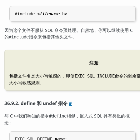
#include <
filename
因为这个文件不服从 SQL 命令预处理。自然地，你可以继续使用 C
的
指令来包括其他头文件。
#include
注意
包括文件名是大小写敏感的，即使
命令的剩余部
EXEC SQL INCLUDE
大小写敏感规则。
36.9.2. define 和 undef 指令
#
与 C 中我们熟知的指令
相似，嵌入式 SQL 具有类似的概
#define
念：
EXEC SQL DEFINE 
name
;
