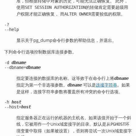
准，但根据转储中对象的历史，可能无法正确恢复。 此外，
使用
的转储肯定需要超级用
SET SESSION AUTHORIZATION
户权限才能正确恢复， 而
需要较低的权限。
ALTER OWNER
-?
--help
显示关于
pg_dump
命令行参数的帮助信息，并退出。
下列命令行选项控制数据库连接参数。
-d
dbname
--dbname=
dbname
指定要连接的数据库的名称。这等效于在命令行上将
dbname
指定为第一个非选项参数。
可以是
连接字符串
。如果
dbname
是这样，连接字符串参数将覆盖所有冲突的命令行选项。
-h
host
--host=
host
指定服务器正在运行的机器的主机名。如果该值开始于一个斜
线，它被用作一个Unix域套接字的目录。默认是从
环
PGHOST
境变量中取得（如果被设置），否则将尝试一次Unix域套接字