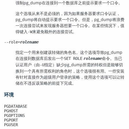
强制
pg_dump
在连接到一个数据库之前提示要求一个口令。
这个选项从来不是必须的，因为如果服务器要求口令认证，
pg_dump
将自动提示要求一个口令。但是，
pg_dump
将浪费
一次连接尝试来发现服务器想要一个口令。在某些情况下，值
得键入
来避免额外的连接尝试。
-W
--role=
rolename
指定一个用来创建该转储的角色名。这个选项导致
pg_dump
在连接到数据库后发出一个
命令。当已
SET ROLE
rolename
认证用户（由
指定）缺少
pg_dump
所需的特权但是能够切
-U
换到一个具有所需权利的角色时，这个选项很有用。一些安装
有针对直接作为超级用户登录的策略，使用这个选项可以让转
储在不违反该策略的前提下完成。
环境
PGDATABASE
PGHOST
PGOPTIONS
PGPORT
PGUSER