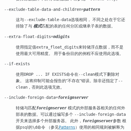
--exclude-table-data-and-children=
pattern
这与
选项相同， 不同之处在于它还
--exclude-table-data
排除了与
匹配的表的任何分区或继承子表的数据。
模式
--extra-float-digits=
ndigits
使用指定值
来转储浮点数据，而不是
extra_float_digits
使用最大可用精度。 用于备份目的的例程不应使用此选项。
--if-exists
使用
命令在
模式下删除对
DROP ... IF EXISTS
--clean
象。 这将抑制可能会报告的
“
不存在
”
错误。除非还指定了
--
，否则此选项无效。
clean
--include-foreign-data=
foreignserver
转储与匹配
模式的外部服务器相关的任何外
foreignserver
部表的数据。可以通过编写多个
--include-foreign-data
开关来选择多个外部服务器。 此外，
参数 根
foreignserver
据
psql
的
命令 （参见
Patterns
）使用的相同规则被解释为
\d