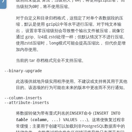
❯
当级别为
时，将不使用压缩。
0
对于自定义和目录归档格式，这指定了对单个表数据段的压
缩，默认是使用
以中等水平进行压缩。对于纯文本输
gzip
出， 设置非零压缩级别会导致整个输出文件被压缩，就像它
通过
gzip
、
lz4
或
zstd
处理一样；但默认情况下不进行压缩。
使用zstd压缩时，
模式可能会提高压缩比， 但代价是增
long
加内存使用。
当前的 tar 存档格式完全不支持压缩。
--binary-upgrade
此选项供就地升级实用程序使用。不建议或支持将其用于其他
目的。该选项的行为可能在未来的版本中更改而不另行通知。
--column-inserts
--attribute-inserts
将数据转储为带有显式列名的
命令 (
INSERT
INSERT INTO
)。这将使恢复过程非
table
(
column
, ...) VALUES ...
常缓慢；主要用于创建可以加载到非
PostgreSQL
数据库中的