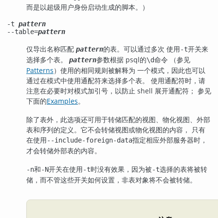
而是以超级用户身份启动生成的脚本。）
-t
pattern
--table=
pattern
仅导出名称匹配
的表。可以通过多次 使用
开关来
pattern
-t
选择多个表。
参数根据
psql
的
命令 （参见
pattern
\d
Patterns
）使用的相同规则被解释为 一个模式，因此也可以
通过在模式中使用通配符来选择多个表。 使用通配符时，请
注意在必要时对模式加引号，以防止 shell 展开通配符； 参见
下面的
Examples
。
除了表外，此选项还可用于转储匹配的视图、物化视图、外部
表和序列的定义。它不会转储视图或物化视图的内容， 只有
在使用
指定相应外部服务器时，
--include-foreign-data
才会转储外部表的内容。
和
开关在使用
时没有效果，因为被
选择的表将被转
-n
-N
-t
-t
储，而不管这些开关如何设置，非表对象将不会被转储。