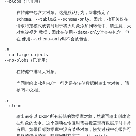
（已弃用）
--blobs
在转储中包含大对象。这是默认行为，除非指定了
--
、
或
。因此，
开关仅在
schema
--table
--schema-only
-b
请求特定模式或表时用于将大对象添加到转储中。请注意，大
对象被视为 数据，因此在使用
时会被包含，但
--data-only
在 使用
时不会被包含。
--schema-only
-B
--no-large-objects
（已弃用）
--no-blobs
在转储中排除大对象。
当同时给出
和
时，行为是在转储数据时输出大对象， 请
-b
-B
参阅
文档。
-b
-c
--clean
输出命令以
所有转储的数据库对象，然后再输出创建这
DROP
些对象的命令。这个选项在恢复时需要覆盖现有数据库时非常
有用。如果目标数据库中没有某些对象，恢复过程中会报告可
忽略的错误消息，除非同时指定了
。
--if-exists