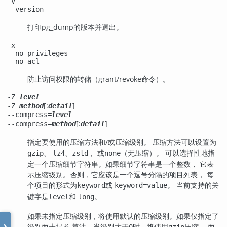
-V
--version
打印
pg_dump
的版本并退出。
-x
--no-privileges
--no-acl
防止访问权限的转储（grant/revoke命令）。
-Z
level
[:
]
-Z
method
detail
--compress=
level
[:
]
--compress=
method
detail
指定要使用的压缩方法和/或压缩级别。 压缩方法可以设置为
、
、
， 或
（无压缩）。 可以选择性地指
gzip
lz4
zstd
none
定一个压缩细节字符串。如果细节字符串是一个整数， 它表
示压缩级别。否则，它应该是一个逗号分隔的项目列表， 每
个项目的形式为
或
。 当前支持的关
keyword
keyword=value
键字是
和
。
level
long
如果未指定压缩级别，将使用默认的压缩级别。如果仅指定了
级别而未提及 算法，当级别大于
时，将使用
压缩， 而
0
gzip