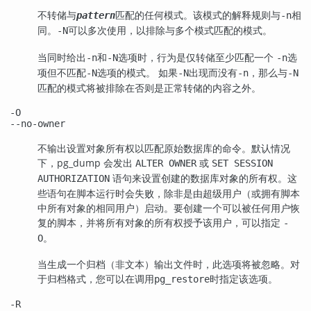
不转储与
匹配的任何模式。该模式的解释规则与
相
pattern
-n
同。
可以多次使用，以排除与多个模式匹配的模式。
-N
当同时给出
和
选项时，行为是仅转储至少匹配一个
选
-n
-N
-n
项但不匹配
选项的模式。 如果
出现而没有
，那么与
-N
-N
-n
-N
匹配的模式将被排除在否则是正常转储的内容之外。
-O
--no-owner
不输出设置对象所有权以匹配原始数据库的命令。默认情况
下，
pg_dump
会发出
或
ALTER OWNER
SET SESSION
语句来设置创建的数据库对象的所有权。这
AUTHORIZATION
些语句在脚本运行时会失败，除非是由超级用户（或拥有脚本
中所有对象的相同用户）启动。要创建一个可以被任何用户恢
复的脚本，并将所有对象的所有权授予该用户，可以指定
-
。
O
当生成一个归档（非文本）输出文件时，此选项将被忽略。对
于归档格式，您可以在调用
时指定该选项。
pg_restore
-R