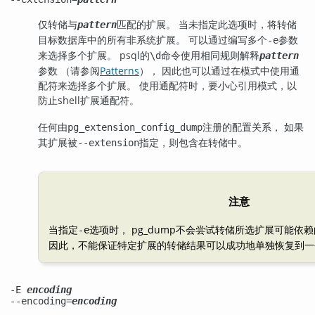
仅转储与
匹配的扩展。 当未指定此选项时，将转储
pattern
目标数据库中的所有非系统扩展。 可以通过编写多个
参数
-e
来选择多个扩展。
psql
的
命令使用相同规则解释
\d
pattern
参数 （请参阅
Patterns
）， 因此也可以通过在模式中使用通
配符来选择多个扩展。 使用通配符时，要小心引用模式，以
防止shell扩展通配符。
任何由
注册的配置关系， 如果
pg_extension_config_dump
其扩展被
指定，则包含在转储中。
--extension
注意
当指定
选项时，
pg_dump
不会尝试转储所选扩展可能依赖
-e
因此，不能保证特定扩展的转储结果可以成功地单独恢复到一
-E
encoding
--encoding=
encoding