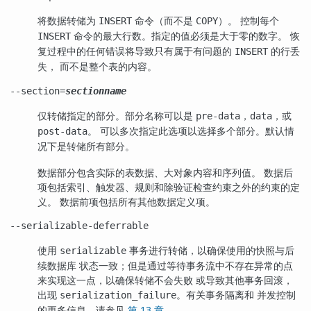
将数据转储为
命令（而不是
）。 控制每个
INSERT
COPY
命令的最大行数。指定的值必须是大于零的数字。 恢
INSERT
复过程中的任何错误将导致只有属于有问题的
的行丢
INSERT
失， 而不是整个表的内容。
--section=
sectionname
仅转储指定的部分。部分名称可以是
，
，或
pre-data
data
。 可以多次指定此选项以选择多个部分。默认情
post-data
况下是转储所有部分。
数据部分包含实际的表数据、大对象内容和序列值。 数据后
项包括索引、触发器、规则和除验证检查约束之外的约束的定
义。 数据前项包括所有其他数据定义项。
--serializable-deferrable
使用
事务进行转储，以确保使用的快照与后
serializable
续数据库 状态一致；但是通过等待事务流中不存在异常的点
来实现这一点，以确保转储不会失败 或导致其他事务回滚，
出现
。有关事务隔离和 并发控制
serialization_failure
的更多信息，请参见
第 13 章
。