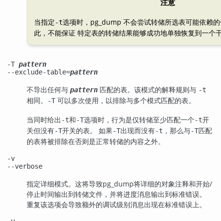
注意
当指定
选项时，
pg_dump
不会尝试转储所选表可能依赖的
-t
此，不能保证 特定表的转储结果能够成功地单独恢复到一个
-T
pattern
--exclude-table=
pattern
不导出任何与
匹配的表。该模式的解释规则与
pattern
-t
相同。
可以多次使用，以排除与多个模式匹配的表。
-T
当同时给出
和
选项时，行为是仅转储至少匹配一个
开
-t
-T
-t
关但没有
开关的表。 如果
出现而没有
，那么与
匹配
-T
-T
-t
-T
的表将被排除在否则是正常转储的内容之外。
-v
--verbose
指定详细模式。这将导致
pg_dump
将详细的对象注释和开始/
停止时间输出到转储文件，并将进度消息输出到标准错误。
重复该选项会导致额外的调试级别消息出现在标准错误上。