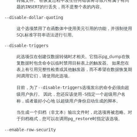
转储文件。 在恢复过程中发生任何错误将导致只有属于有问
题的
的行丢失，而不是整个表的内容。
INSERT
--disable-dollar-quoting
这个选项禁用了在函数体中使用美元引用的功能，并强制使用
SQL标准字符串语法进行引用。
--disable-triggers
此选项仅在创建仅数据转储时才相关。它指示
pg_dump
在恢
复数据时包含命令以临时禁用目标表上的触发器。 如果您在
表上有引用完整性检查或其他触发器，而不希望在数据恢复期
间调用它们，请使用此选项。
目前，为了
选项发出的命令必须由超
--disable-triggers
级用户执行。 因此，您还应该使用
指定一个超级用户名
-S
称，或者最好小心地 以超级用户身份启动生成的脚本。
当生成一个归档（非文本）输出文件时，此选项将被忽略。对
于归档格式，您可以在调用
时指定该选项。
pg_restore
--enable-row-security