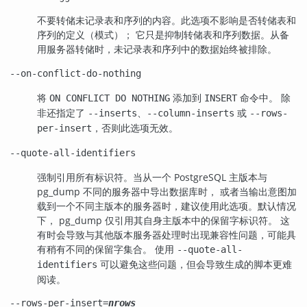
不要转储未记录表和序列的内容。此选项不影响是否转储表和
序列的定义（模式）； 它只是抑制转储表和序列数据。从备
用服务器转储时，未记录表和序列中的数据始终被排除。
--on-conflict-do-nothing
将
添加到
命令中。 除
ON CONFLICT DO NOTHING
INSERT
非还指定了
、
或
--inserts
--column-inserts
--rows-
，否则此选项无效。
per-insert
--quote-all-identifiers
强制引用所有标识符。当从一个
PostgreSQL
主版本与
pg_dump
不同的服务器中导出数据库时， 或者当输出意图加
载到一个不同主版本的服务器时，建议使用此选项。默认情况
下，
pg_dump
仅引用其自身主版本中的保留字标识符。 这
有时会导致与其他版本服务器处理时出现兼容性问题，可能具
有稍有不同的保留字集合。 使用
--quote-all-
可以避免这些问题，但会导致生成的脚本更难
identifiers
阅读。
--rows-per-insert=
nrows