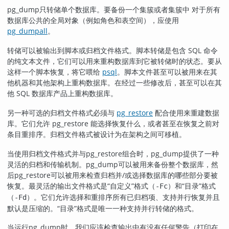
pg_dump
只转储单个数据库。要备份一个集簇或者集簇中 对于所有
数据库公共的全局对象（例如角色和表空间），应使用
pg_dumpall
。
转储可以被输出到脚本或归档文件格式。脚本转储是包含 SQL 命令
的纯文本文件，它们可以用来重构数据库到它被转储时的状态。要从
这样一个脚本恢复，将它喂给
psql
。脚本文件甚至可以被用来在其
他机器和其他架构上重构数据库。在经过一些修改后，甚至可以在其
他 SQL 数据库产品上重构数据库。
另一种可选的归档文件格式必须与
pg_restore
配合使用来重建数据
库。它们允许
pg_restore
能选择恢复什么，或者甚至在恢复之前对
条目重排序。归档文件格式被设计为在架构之间可移植。
当使用归档文件格式并与
pg_restore
组合时，
pg_dump
提供了一种
灵活的归档和传输机制。
pg_dump
可以被用来备份整个数据库，然
后
pg_restore
可以被用来检查归档并/或选择数据库的哪些部分要被
恢复。最灵活的输出文件格式是
“
自定义
”
格式（
）和
“
目录
”
格式
-Fc
（
）。它们允许选择和重排序所有已归档项、支持并行恢复并且
-Fd
默认是压缩的。
“
目录
”
格式是唯一一种支持并行转储的格式。
当运行
pg_dump
时，我们应该检查输出中有没有任何警告（打印在