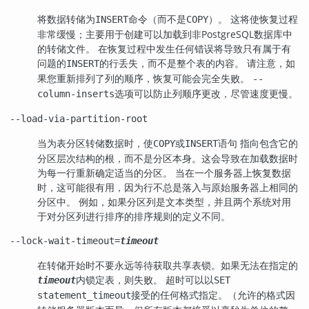
将数据转储为
命令（而不是
）。 这将使恢复过程
INSERT
COPY
非常缓慢；主要用于创建可以加载到非
PostgreSQL
数据库中
的转储文件。 在恢复过程中发生任何错误将导致只有属于有
问题的
的行丢失，而不是整个表的内容。 请注意，如
INSERT
果您重新排列了列的顺序，恢复可能会完全失败。
--
选项可以防止列顺序更改，尽管速度更慢。
column-inserts
--load-via-partition-root
当为表分区转储数据时，使
或
语句 指向包含它的
COPY
INSERT
分区层次结构的根，而不是分区本身。这会导致在加载数据时
为每一行重新确定适当的分区。 当在一个服务器上恢复数据
时，这可能很有用，因为行不总是落入与原始服务器上相同的
分区中。 例如，如果分区列是文本类型，并且两个系统对用
于对分区列进行排序的排序规则的定义不同。
--lock-wait-timeout=
timeout
在转储开始时不要永远等待获取共享表锁。如果无法在指定的
内锁定表，则失败。 超时可以以
timeout
SET
接受的任何格式指定。（允许的格式因
statement_timeout