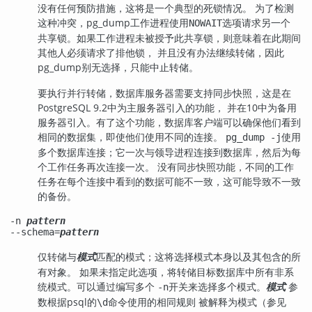
没有任何预防措施，这将是一个典型的死锁情况。 为了检测
这种冲突，
pg_dump
工作进程使用
选项请求另一个
NOWAIT
共享锁。如果工作进程未被授予此共享锁，则意味着在此期间
其他人必须请求了排他锁， 并且没有办法继续转储，因此
pg_dump
别无选择，只能中止转储。
要执行并行转储，数据库服务器需要支持同步快照，这是在
PostgreSQL
9.2中为主服务器引入的功能， 并在10中为备用
服务器引入。有了这个功能，数据库客户端可以确保他们看到
相同的数据集，即使他们使用不同的连接。
使用
pg_dump -j
多个数据库连接；它一次与领导进程连接到数据库，然后为每
个工作任务再次连接一次。 没有同步快照功能，不同的工作
任务在每个连接中看到的数据可能不一致，这可能导致不一致
的备份。
-n
pattern
--schema=
pattern
仅转储与
匹配的模式；这将选择模式本身以及其包含的所
模式
有对象。 如果未指定此选项，将转储目标数据库中所有非系
统模式。可以通过编写多个
开关来选择多个模式。
参
-n
模式
数根据
psql
的
命令使用的相同规则 被解释为模式（参见
\d