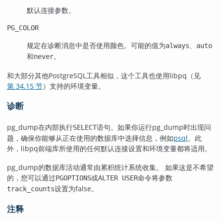
默认连接参数。
PG_COLOR
规定在诊断消息中是否使用颜色。可能的值为
、
always
auto
和
。
never
和大部分其他
PostgreSQL
工具相似，这个工具也使用
libpq
（见
第 34.15 节
）支持的环境变量。
诊断
pg_dump
在内部执行
语句。如果你运行
pg_dump
时出现问
SELECT
题，确保你能够从正在使用的数据库中选择信息，例如
psql
。此
外，
libpq
前端库所使用的任何默认连接设置和环境变量都将适用。
pg_dump
的数据库活动通常由累积统计系统收集。 如果这是不希望
的，您可以通过
或
命令将参数
PGOPTIONS
ALTER USER
设置为false。
track_counts
注释