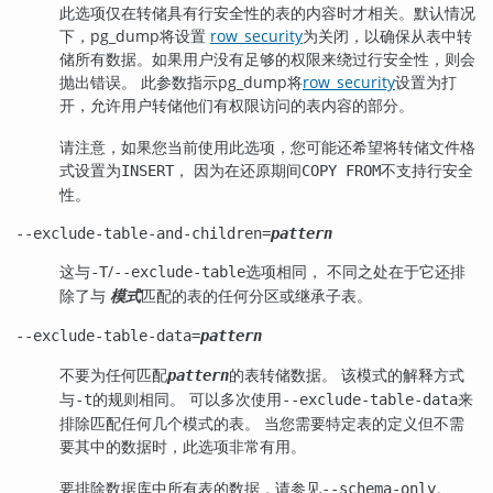
此选项仅在转储具有行安全性的表的内容时才相关。默认情况
下，
pg_dump
将设置
row_security
为关闭，以确保从表中转
储所有数据。如果用户没有足够的权限来绕过行安全性，则会
抛出错误。 此参数指示
pg_dump
将
row_security
设置为打
开，允许用户转储他们有权限访问的表内容的部分。
请注意，如果您当前使用此选项，您可能还希望将转储文件格
式设置为
， 因为在还原期间
不支持行安全
INSERT
COPY FROM
性。
--exclude-table-and-children=
pattern
这与
/
选项相同， 不同之处在于它还排
-T
--exclude-table
除了与
匹配的表的任何分区或继承子表。
模式
--exclude-table-data=
pattern
不要为任何匹配
的表转储数据。 该模式的解释方式
pattern
与
的规则相同。 可以多次使用
来
-t
--exclude-table-data
排除匹配任何几个模式的表。 当您需要特定表的定义但不需
要其中的数据时，此选项非常有用。
要排除数据库中所有表的数据，请参见
。
--schema-only