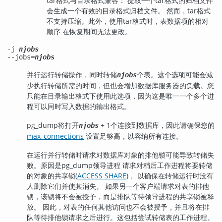
tar格式与目录格式兼容： 提取一个tar格式的归档文件
会生成一个有效的目录格式归档文件。 然而，tar格式
不支持压缩。此外，使用tar格式时，表数据项的相对
顺序 在恢复期间无法更改。
-j
njobs
--jobs=
njobs
并行运行转储操作，同时转储
个表。这个选项可能会减
njobs
少执行转储所需的时间，但也会增加数据库服务器的负载。您
只能在目录输出格式下使用此选项，因为这是唯一一个多个进
程可以同时写入数据的输出格式。
pg_dump
将打开
+ 1个连接到数据库，因此请确保您的
njobs
max_connections
设置足够高，以容纳所有连接。
在运行并行转储时请求对数据库对象的排他锁可能导致转储失
败。原因是
pg_dump
领导进程 请求对稍后工作进程将要转储
的对象的共享锁(
ACCESS SHARE
)， 以确保在转储运行时没有
人删除它们并使其消失。 如果另一个客户端请求对表的排他
锁，该锁将不会被授予，而是排队等待领导进程的共享锁被释
放。 因此，对表的任何其他访问也不会被授予，并且将在排
队等待排他锁请求之后进行。这包括尝试转储表的工作进程。