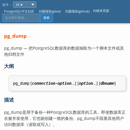
版本：
纠错本页面
PostgreSQL中文社区
问题报告(gitee)
问题报告(github)
搜索
pg_dump
pg_dump — 把
PostgreSQL
数据库的数据抽取为一个脚本文件或其
他归档文件
大纲
[
...] [
...] [
]
pg_dump
connection-option
option
dbname
描述
pg_dump
是用于备份一种
PostgreSQL
数据库的工具。即使数据库正
在被并发使用，它也能创建一致的备份。
pg_dump
不阻塞其他用户
访问数据库（读取或写入）。