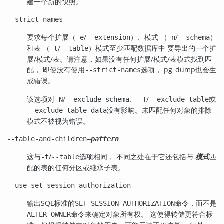
建一个新的快照。
--strict-names
要求每个扩展（
/
）、模式 （
/
）
-e
--extension
-n
--schema
和表 （
/
）模式至少匹配数据库中 要导出的一个扩
-t
--table
展/模式/表。请注意，如果没有任何扩展/模式/表模式找到匹
配， 即使没有使用
选项，
pg_dump
也会生
--strict-names
成错误。
该选项对
/
、
/
或
-N
--exclude-schema
-T
--exclude-table
没有影响。未匹配任何对象的排除
--exclude-table-data
模式不被视为错误。
--table-and-children=
pattern
这与
/
选项相同， 不同之处在于它还包括与
匹
-t
--table
模式
配的表的任何分区或继承子表。
--use-set-session-authorization
输出SQL标准的
命令，而不是
SET SESSION AUTHORIZATION
命令来确定对象所有权。 这使得转储更符合标
ALTER OWNER