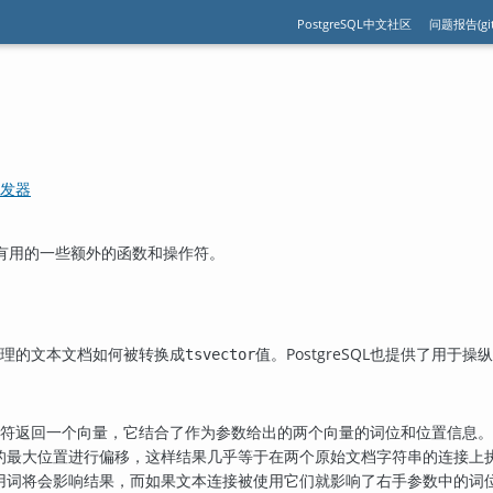
PostgreSQL中文社区
问题报告(git
触发器
有用的一些额外的函数和操作符。
理的文本文档如何被转换成
值。
PostgreSQL
也提供了用于操纵
tsvector
符返回一个向量，它结合了作为参数给出的两个向量的词位和位置信息。
的最大位置进行偏移，这样结果几乎等于在两个原始文档字符串的连接上
用词将会影响结果，而如果文本连接被使用它们就影响了右手参数中的词