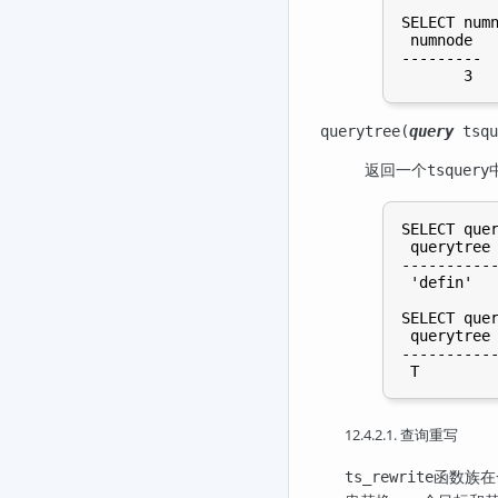
SELECT numn
 numnode

---------

querytree(
query
tsqu
返回一个
tsquery
SELECT quer
 querytree

-----------
 'defin'

SELECT quer
 querytree

-----------
12.4.2.1. 查询重写
函数族在
ts_rewrite