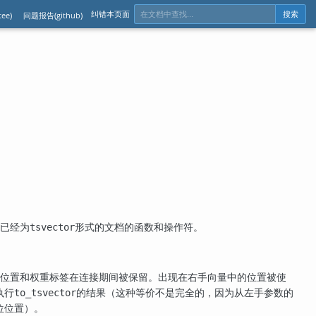
纠错本页面
ee)
问题报告(github)
搜索
已经为
形式的文档的函数和操作符。
tsvector
位置和权重标签在连接期间被保留。出现在右手向量中的位置被使
执行
的结果（这种等价不是完全的，因为从左手参数的
to_tsvector
位位置）。