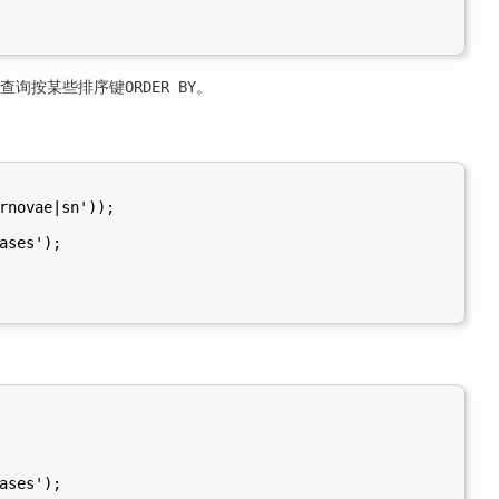
源查询按某些排序键
。
ORDER BY
rnovae|sn'));

ases');

ases');
