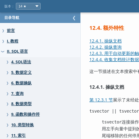
版本：
目录导航
❮
12.4. 额外特性
前言
❯
12.4.1. 操纵文档
I. 教程
❯
12.4.2. 操纵查询
II. SQL 语言
❯
12.4.3. 用于自动更新的
12.4.4. 收集文档统计数据
4. SQL语法
❯
这一节描述在文本搜索中
5. 数据定义
❯
6. 数据操纵
❯
12.4.1. 操纵文档
7. 查询
❯
第 12.3.1 节
展示了未经处
8. 数据类型
❯
tsvector
||
tsvector
9. 函数和操作符
❯
连接操作
tsvector
10. 类型转换
❯
用左手向量中提到
尾端移除的任何停
11. 索引
❯