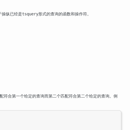
于操纵已经是
形式的查询的函数和操作符。
tsquery
配符合第一个给定的查询而第二个匹配符合第二个给定的查询。例