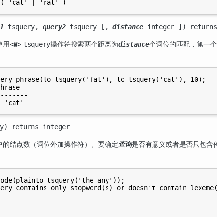
1
tsquery
,
query2
tsquery
[,
distance
integer
]) return
使用
操作符搜索两个距离为
个词位的匹配，第一个
<
N
>
tsquery
distance
ery_phrase(to_tsquery('fat'), to_tsquery('cat'), 10);

hrase

-------

y
) returns
integer
中的结点数（词位外加操作符）。要确定
是否有意义或者是否只包含停
查询
ode(plainto_tsquery('the any'));

ery contains only stopword(s) or doesn't contain lexeme(