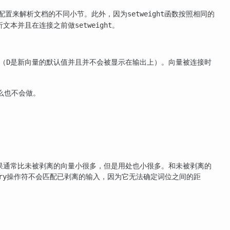
配置来解析文档的不同小节。此外，因为
函数按照相同的
setweight
析文本并且在连接之前做
。
setweight
（
是新向量的默认值并且并不会被显示在输出上）。向量被连接时
D
么也不会做。
果通常比未被剥离的向量小很多，但是用处也小很多。和未被剥离的
操作符不会匹配已剥离的输入，因为它无法确定词位之间的距
ry