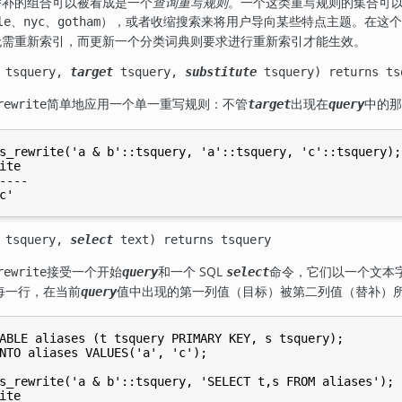
替补的组合可以被看成是一个
查询重写规则
。一个这类重写规则的集合可
、
、
），或者收缩搜索来将用户导向某些特点主题。在这
le
nyc
gotham
无需重新索引，而更新一个分类词典则要求进行重新索引才能生效。
tsquery
,
target
tsquery
,
substitute
tsquery
) returns
ts
简单地应用一个单一重写规则：不管
出现在
中的
rewrite
target
query
s_rewrite('a & b'::tsquery, 'a'::tsquery, 'c'::tsquery);

ite

----

tsquery
,
select
text
) returns
tsquery
接受一个开始
和一个 SQL
命令，它们以一个文本
rewrite
query
select
每一行，在当前
值中出现的第一列值（目标）被第二列值（替补）
query
ABLE aliases (t tsquery PRIMARY KEY, s tsquery);

NTO aliases VALUES('a', 'c');

s_rewrite('a & b'::tsquery, 'SELECT t,s FROM aliases');

ite
