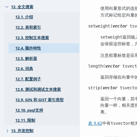
12. 全文搜索
使用向量形式的连
❯
方式标记给定向量
12.1. 介绍
setweight(
vector
tsv
12.2. 表和索引
返回输
setweight
12.3. 控制文本搜索
会保留这些标签，
12.4. 额外特性
注意权重标签是应
12.5. 解析器
length(
vector
tsvect
12.6. 词典
返回存储在向量中
12.7. 配置例子
strip(
vector
tsvecto
12.8. 测试和调试文本搜索
返回一个向量，其
12.9. GIN 和 GiST 索引类型
向量一样，相关度
12.10. psql支持
离。
12.11. 限制
表 9.42
中有
相
tsvector
13. 并发控制
❯