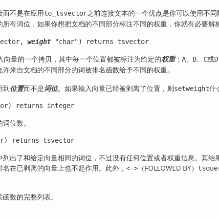
接而不是在应用
之前连接文本的一个优点是你可以使用不同
to_tsvector
的所有词位，如果你想把文档的不同部分标注不同的权重，你就有必要解
ector
,
weight
"char"
) returns
tsvector
入向量的一个拷贝，其中每一个位置都被标注为给定的
：
、
、
或
权重
A
B
C
D
允许来自文档的不同部分的词被排名函数给予不同的权重。
用到
位置
而不是
词位
。如果输入向量已经被剥离了位置，则
什
setweight
or
) returns
integer
的词位数。
r
) returns
tsvector
中列出了和给定向量相同的词位，不过没有任何位置或者权重信息。其结
排名在已剥离的向量上也不起作用。此外，
（FOLLOWED BY）
<->
tsque
关函数的完整列表。