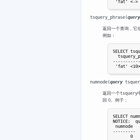
tsquery_phrase(
query
返回一个查询，它
例如：
SELECT tsqu
  tsquery_p
-----------
numnode(
query
tsquer
返回一个
tsquery
回 0。例子：
SELECT numn
NOTICE:  qu
 numnode

---------

       0
