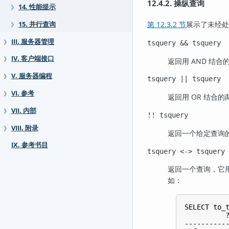
12.4.2. 操纵查询
14. 性能提示
❯
第 12.3.2 节
展示了未经处
15. 并行查询
❯
III. 服务器管理
❯
tsquery
&&
tsquery
IV. 客户端接口
❯
返回用 AND 结
V. 服务器编程
❯
tsquery
||
tsquery
VI. 参考
❯
返回用 OR 结合
VII. 内部
❯
!!
tsquery
VIII. 附录
❯
返回一个给定查询的
IX. 参考书目
tsquery
<->
tsquery
返回一个查询，它
如：
SELECT to_t
          ?
-----------