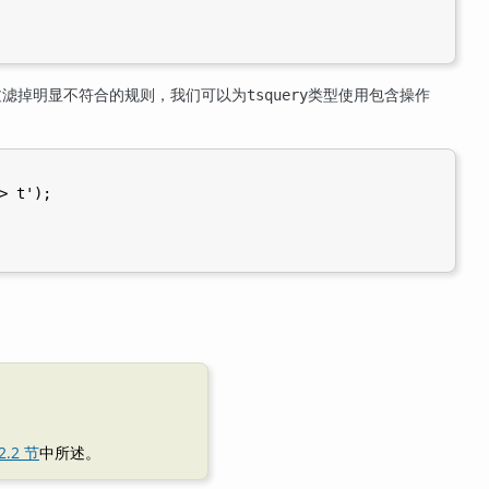
过滤掉明显不符合的规则，我们可以为
类型使用包含操作
tsquery
> t');

2.2 节
中所述。