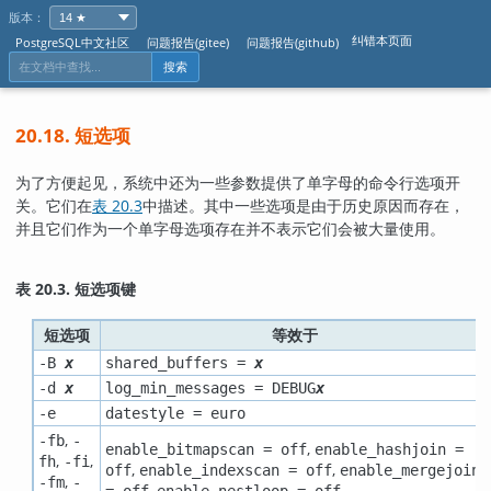
版本：
纠错本页面
PostgreSQL中文社区
问题报告(gitee)
问题报告(github)
搜索
20.18. 短选项
为了方便起见，系统中还为一些参数提供了单字母的命令行选项开
关。它们在
表 20.3
中描述。其中一些选项是由于历史原因而存在，
并且它们作为一个单字母选项存在并不表示它们会被大量使用。
表 20.3. 短选项键
短选项
等效于
-B
x
shared_buffers =
x
-d
x
log_min_messages = DEBUG
x
-e
datestyle = euro
,
-fb
-
,
enable_bitmapscan = off
enable_hashjoin =
,
,
fh
-fi
,
,
off
enable_indexscan = off
enable_mergejoin
,
-fm
-
,
,
= off
enable_nestloop = off