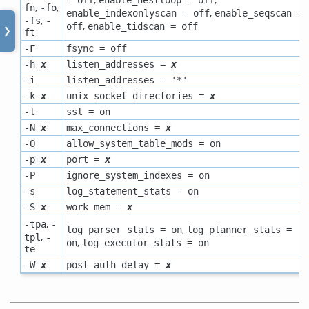
,
,
fn
-fo
,
enable_indexonlyscan = off
enable_seqscan =
,
-fs
-
,
off
enable_tidscan = off
❯
ft
-F
fsync = off
-h
x
listen_addresses =
x
-i
listen_addresses = '*'
-k
x
unix_socket_directories =
x
-l
ssl = on
-N
x
max_connections =
x
-O
allow_system_table_mods = on
-p
x
port =
x
-P
ignore_system_indexes = on
-s
log_statement_stats = on
-S
x
work_mem =
x
,
-tpa
-
,
log_parser_stats = on
log_planner_stats =
,
tpl
-
,
on
log_executor_stats = on
te
-W
x
post_auth_delay =
x