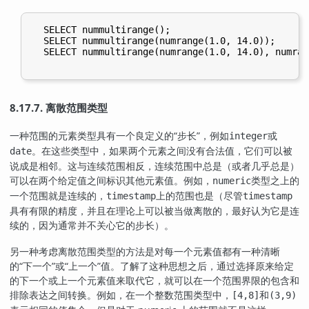
  SELECT nummultirange();

  SELECT nummultirange(numrange(1.0, 14.0));

  SELECT nummultirange(numrange(1.0, 14.0), numran
8.17.7. 离散范围类型
一种范围的元素类型具有一个良定义的
“
步长
”
，例如
或
integer
。在这些类型中，如果两个元素之间没有合法值，它们可以被
date
说成是相邻。这与连续范围相反，连续范围中总是（或者几乎总是）
可以在两个给定值之间标识其他元素值。例如，
类型之上的
numeric
一个范围就是连续的，
上的范围也是（尽管
timestamp
timestamp
具有有限的精度，并且在理论上可以被当做离散的，最好认为它是连
续的，因为通常并不关心它的步长）。
另一种考虑离散范围类型的方法是对每一个元素值都有一种清晰
的
“
下一个
”
或
“
上一个
”
值。了解了这种思想之后，通过选择原来给定
的下一个或上一个元素值来取代它，就可以在一个范围界限的包含和
排除表达之间转换。例如，在一个整数范围类型中，
和
[4,8]
(3,9)