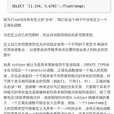
因为
没有有意义的
“
步长
”
，我们在这个例子中没有定义一个
float8
正规化函数。
当您定义自己的范围时，您会自动获得相应的多范围类型。
定义自己的范围类型也允许你指定使用一个不同的子类型 B-树操作
符类或者集合， 以便更改排序顺序来决定哪些值会落入到给定的范
围中。
如果 subtype 被认为是具有离散值而不是连续值，
命
CREATE TYPE
令应当指定一个
函数。正规化函数接收一个输入的范围
canonical
值，并且必须返回一个可能具有不同界限和格式的等价的范围值。对
于两个表示相同值集合的范围（例如
和
），正规的输
[1, 7]
[1, 8)
出必须一样。选择哪一种表达作为正规的没有关系，只要两个具有不
同格式的等价值总是能被映射到具有相同格式的相同值就行。除了调
整包含/排除界限格式外，假使期望的补偿比 subtype 能够存储的要
大，一个正规化函数可能会舍入边界值。例如，一个
之
timestamp
上的范围类型可能被定义为具有一个一小时的步长，这样正规化函数
可能需要对不是一小时的倍数的界限进行舍入，或者可能直接抛出一