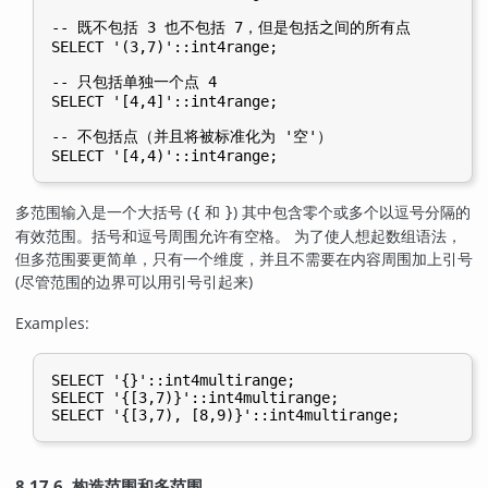
-- 既不包括 3 也不包括 7，但是包括之间的所有点

SELECT '(3,7)'::int4range;

-- 只包括单独一个点 4

SELECT '[4,4]'::int4range;

-- 不包括点（并且将被标准化为 '空'）

多范围输入是一个大括号 (
和
) 其中包含零个或多个以逗号分隔的
{
}
有效范围。括号和逗号周围允许有空格。 为了使人想起数组语法，
但多范围要更简单，只有一个维度，并且不需要在内容周围加上引号
(尽管范围的边界可以用引号引起来)
Examples:
SELECT '{}'::int4multirange;

SELECT '{[3,7)}'::int4multirange;

8.17.6. 构造范围和多范围