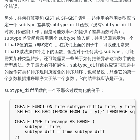
个错误。
另外，任何打算要和 GiST 或 SP-GiST 索引一起使用的范围类型应当
定一个 subtype 差异或
函数（没有
subtype_diff
subtype_diff
时索引仍然能工作，但是可能效率不如提供了差异函数时高）。
subtype 差异函数采用两个 subtype 输入值，并且返回表示为一个
值的差（即
减
）。在我们上面的例子中，可以使用常规
float8
X
Y
减法操作符之下的函数。但是对于任何其他 subtype，可能
float8
需要某种类型转换。还可能需要一些关于如何把差异表达为数字的创
新型想法。为了最大的可扩展性，
函数应该同意选中
subtype_diff
的操作符类和排序规则所蕴含的排序顺序，也就是说，只要它的第一
个参数根据排序顺序大于第二个参数，它的结果就应该是正值。
函数的一个不那么过度简化的例子：
subtype_diff
CREATE FUNCTION time_subtype_diff(x time, y time) 
'SELECT EXTRACT(EPOCH FROM (x - y))' LANGUAGE sql 
CREATE TYPE timerange AS RANGE (

    subtype = time,

    subtype_diff = time_subtype_diff

);
