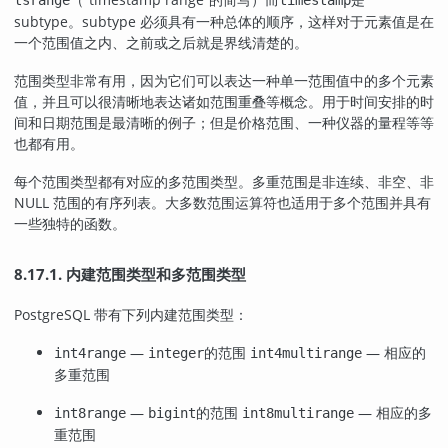
tsrange
timestamp
subtype。subtype 必须具有一种总体的顺序，这样对于元素值是在
一个范围值之内、之前或之后就是界线清楚的。
范围类型非常有用，因为它们可以表达一种单一范围值中的多个元素
值，并且可以很清晰地表达诸如范围重叠等概念。用于时间安排的时
间和日期范围是最清晰的例子；但是价格范围、一种仪器的量程等等
也都有用。
每个范围类型都有对应的多范围类型。多重范围是非连续、非空、非
NULL 范围的有序列表。大多数范围运算符也适用于多个范围并具有
一些独特的函数。
8.17.1. 内建范围类型和多范围类型
PostgreSQL 带有下列内建范围类型：
—
的范围
— 相应的
int4range
integer
int4multirange
多重范围
—
的范围
— 相应的多
int8range
bigint
int8multirange
重范围