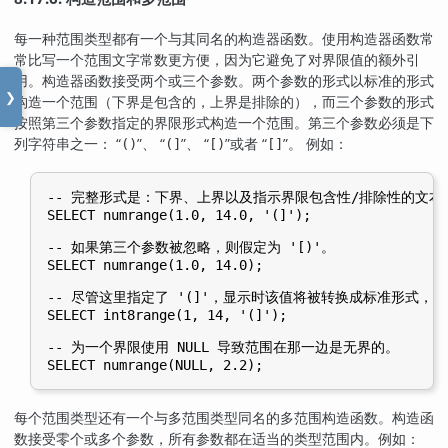
每一种范围类型都有一个与其同名的构造器函数。使用构造器函数常
常比写一个范围文字常数更方便，因为它避免了对界限值的额外引
用。构造器函数接受两个或三个参数。两个参数的形式以标准的形式
❯
构造一个范围（下界是包含的，上界是排除的），而三个参数的形式
按照第三个参数指定的界限形式构造一个范围。第三个参数必须是下
列字符串之一：
“
”
、
“
”
、
“
”
或者
“
”
。 例如：
()
(]
[)
[]
-- 完整形式是：下界、上界以及指示界限包含性/排除性的文本参
SELECT numrange(1.0, 14.0, '(]');

-- 如果第三个参数被忽略，则假定为 '[)'。

SELECT numrange(1.0, 14.0);

-- 尽管这里指定了 '(]'，显示时该值将被转换成标准形式，因为
SELECT int8range(1, 14, '(]');

-- 为一个界限使用 NULL 导致范围在那一边是无界的。

每个范围类型还有一个与多范围类型同名的多范围构造函数。构造函
数接受零个或多个参数，所有参数都在适当的类型范围内。例如：