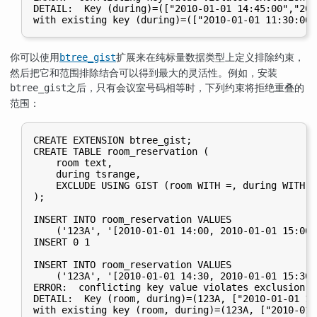
DETAIL:  Key (during)=(["2010-01-01 14:45:00","201
你可以使用
扩展来在纯标量数据类型上定义排除约束，
btree_gist
然后把它和范围排除结合可以得到最大的灵活性。例如，安装
之后，只有会议室号码相等时，下列约束将拒绝重叠的
btree_gist
范围：
CREATE EXTENSION btree_gist;

CREATE TABLE room_reservation (

    room text,

    during tsrange,

    EXCLUDE USING GIST (room WITH =, during WITH &&
);

INSERT INTO room_reservation VALUES

    ('123A', '[2010-01-01 14:00, 2010-01-01 15:00)'
INSERT 0 1

INSERT INTO room_reservation VALUES

    ('123A', '[2010-01-01 14:30, 2010-01-01 15:30)'
ERROR:  conflicting key value violates exclusion c
DETAIL:  Key (room, during)=(123A, ["2010-01-01 14
with existing key (room, during)=(123A, ["2010-01-