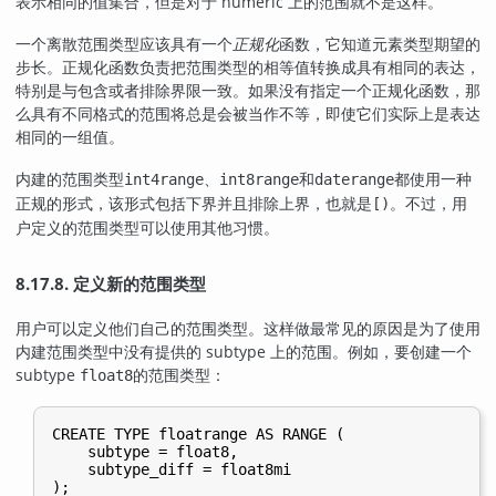
表示相同的值集合，但是对于 numeric 上的范围就不是这样。
一个离散范围类型应该具有一个
正规化
函数，它知道元素类型期望的
步长。正规化函数负责把范围类型的相等值转换成具有相同的表达，
特别是与包含或者排除界限一致。如果没有指定一个正规化函数，那
么具有不同格式的范围将总是会被当作不等，即使它们实际上是表达
相同的一组值。
内建的范围类型
、
和
都使用一种
int4range
int8range
daterange
正规的形式，该形式包括下界并且排除上界，也就是
。不过，用
[)
户定义的范围类型可以使用其他习惯。
8.17.8. 定义新的范围类型
用户可以定义他们自己的范围类型。这样做最常见的原因是为了使用
内建范围类型中没有提供的 subtype 上的范围。例如，要创建一个
subtype
的范围类型：
float8
CREATE TYPE floatrange AS RANGE (

    subtype = float8,

    subtype_diff = float8mi

);
