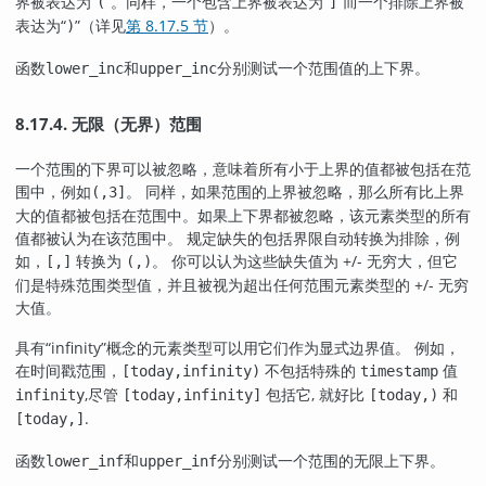
界被表达为
“
”
。同样，一个包含上界被表达为
“
”
而一个排除上界被
(
]
表达为
“
”
（详见
第 8.17.5 节
）。
)
函数
和
分别测试一个范围值的上下界。
lower_inc
upper_inc
8.17.4. 无限（无界）范围
一个范围的下界可以被忽略，意味着所有小于上界的值都被包括在范
围中，例如
。 同样，如果范围的上界被忽略，那么所有比上界
(,3]
大的值都被包括在范围中。如果上下界都被忽略，该元素类型的所有
值都被认为在该范围中。 规定缺失的包括界限自动转换为排除，例
如，
转换为
。 你可以认为这些缺失值为 +/- 无穷大，但它
[,]
(,)
们是特殊范围类型值，并且被视为超出任何范围元素类型的 +/- 无穷
大值。
具有
“
infinity
”
概念的元素类型可以用它们作为显式边界值。 例如，
在时间戳范围，
不包括特殊的
值
[today,infinity)
timestamp
,尽管
包括它, 就好比
和
infinity
[today,infinity]
[today,)
.
[today,]
函数
和
分别测试一个范围的无限上下界。
lower_inf
upper_inf