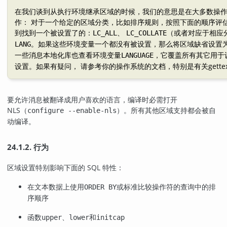
在我们谈到从执行环境继承区域的时候，我们的意思是在大多数操
作： 对于一个给定的区域分类，比如排序规则，按照下面的顺序评估
到找到一个被设置了的：
、
（或者对应于相应
LC_ALL
LC_COLLATE
。如果这些环境变量一个都没有被设置，那么将区域缺省设置
LANG
一些消息本地化库也查看环境变量
，它覆盖所有其它用于
LANGUAGE
设置。如果有疑问， 请参考你的操作系统的文档，特别是有关
gette
要允许消息被翻译成用户喜欢的语言，编译时必需打开
NLS
（
）。所有其他区域支持都会被自
configure --enable-nls
动编译。
24.1.2. 行为
区域设置特别影响下面的 SQL 特性：
在文本数据上使用
或标准比较操作符的查询中的排
ORDER BY
序顺序
函数
、
和
upper
lower
initcap