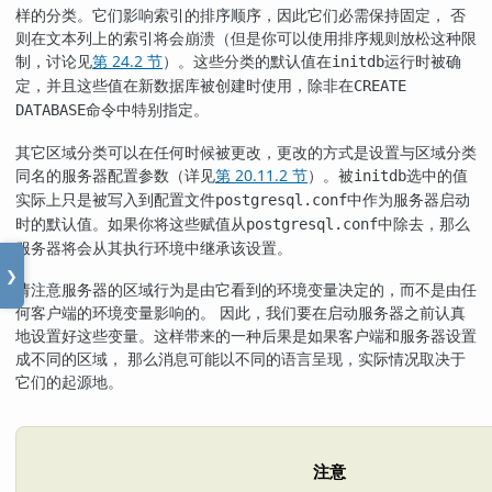
样的分类。它们影响索引的排序顺序，因此它们必需保持固定， 否
则在文本列上的索引将会崩溃（但是你可以使用排序规则放松这种限
制，讨论见
第 24.2 节
）。这些分类的默认值在
运行时被确
initdb
定，并且这些值在新数据库被创建时使用，除非在
CREATE
命令中特别指定。
DATABASE
其它区域分类可以在任何时候被更改，更改的方式是设置与区域分类
同名的服务器配置参数（详见
第 20.11.2 节
）。被
选中的值
initdb
实际上只是被写入到配置文件
中作为服务器启动
postgresql.conf
时的默认值。如果你将这些赋值从
中除去，那么
postgresql.conf
服务器将会从其执行环境中继承该设置。
❯
请注意服务器的区域行为是由它看到的环境变量决定的，而不是由任
何客户端的环境变量影响的。 因此，我们要在启动服务器之前认真
地设置好这些变量。这样带来的一种后果是如果客户端和服务器设置
成不同的区域， 那么消息可能以不同的语言呈现，实际情况取决于
它们的起源地。
注意