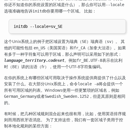
你还不知道你的系统设置的区域是什么），那么你可以用
--locale
选项准确地告诉
你要用哪一个区域。 比如：
initdb
这个Unix系统上的例子把区域设置为瑞典（
）瑞典语（
）。 其
SE
sv
他的可能性包括
（美国英语）和
（加拿大法语）。如果
en_US
fr_CA
有多于一种字符集可以用于区域，那么声明可以采用如下的形式：
。例如
表示在比利
language_territory.codeset
fr_BE.UTF-8
时（BE）讲的法语（fr），使用一个
UTF-8
字符集编码。
在你的系统上有哪些区域可用取决于操作系统提供商提供了什么以及
安装了什么。在大部分Unix系统上，命令
将会提供一个
locale -a
所有可用区域的列表。Windows使用一些更繁琐的区域名，例如
或者
，但是其原则是相同
German_Germany
Swedish_Sweden.1252
的。
有时候，把几种区域规则混合起来也很有用，比如，使用英语排序规
则而用西班牙语消息。 为了支持这些，我们有一套区域子类用于控
制本地化规则的某些方面：