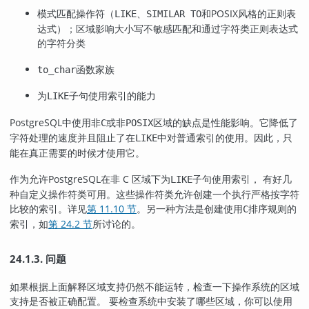
模式匹配操作符（
、
和POSIX风格的正则表
LIKE
SIMILAR TO
达式）；区域影响大小写不敏感匹配和通过字符类正则表达式
的字符分类
函数家族
to_char
为
子句使用索引的能力
LIKE
PostgreSQL
中使用非
或非
区域的缺点是性能影响。它降低了
C
POSIX
字符处理的速度并且阻止了在
中对普通索引的使用。因此，只
LIKE
能在真正需要的时候才使用它。
作为允许
PostgreSQL
在非 C 区域下为
子句使用索引， 有好几
LIKE
种自定义操作符类可用。这些操作符类允许创建一个执行严格按字符
比较的索引。详见
第 11.10 节
。另一种方法是创建使用
排序规则的
C
索引，如
第 24.2 节
所讨论的。
24.1.3. 问题
如果根据上面解释区域支持仍然不能运转，检查一下操作系统的区域
支持是否被正确配置。 要检查系统中安装了哪些区域，你可以使用