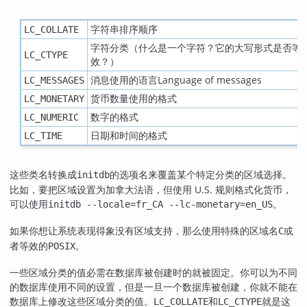
字符串排序顺序
LC_COLLATE
字符分类（什么是一个字符？它的大写形式是否等
LC_CTYPE
效？）
消息使用的语言Language of messages
LC_MESSAGES
货币数量使用的格式
LC_MONETARY
数字的格式
LC_NUMERIC
日期和时间的格式
LC_TIME
这些类名转换成
的选项名来覆盖某个特定分类的区域选择。
initdb
比如，要把区域设置为加拿大法语，但使用 U.S. 规则格式化货币，
可以使用
。
initdb --locale=fr_CA --lc-monetary=en_US
如果你想让系统表现得象没有区域支持，那么使用特殊的区域名
或
C
者等效的
。
POSIX
一些区域分类的值必需在数据库被创建时的就被固定。你可以为不同
的数据库使用不同的设置，但是一旦一个数据库被创建，你就不能在
数据库上修改这些区域分类的值。
和
就是这
LC_COLLATE
LC_CTYPE