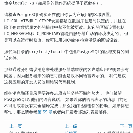
命令
（如果你的操作系统提供了该命令）。
locale -a
请检查
PostgreSQL
确实正在使用你认为它该用的区域设置。
和
设置都是在数据库创建时决定的，并且在
LC_COLLATE
LC_CTYPE
除了创建数据库之外的操作中都不能被更改。其它的区域设置包括
和
都是由服务器启动的环境决定的， 但
LC_MESSAGES
LC_MONETARY
是可以在运行时修改。你可以用
命令检查活跃的区域设置。
SHOW
源代码目录的
中包含
PostgreSQL
的区域支持的测
src/test/locale
试套件。
那些通过分析错误消息来处理服务器端错误的客户端应用很明显会有
问题，因为服务器来的消息可能会是以不同语言表示的。 我们建议
这类应用的开发人员改用错误代码机制。
维护消息翻译目录需要许多志愿者的坚持不懈的努力， 他们希望
PostgreSQL
以他们的语言说话。 如果以你的语言表示的消息目前还
不可用或者没有完全翻译完成，那么我们很感谢你的协助。如果你想
帮忙，那么请参考
第 55 章
或者向开发者邮递列表发邮件。
上一页
上一级
下一页