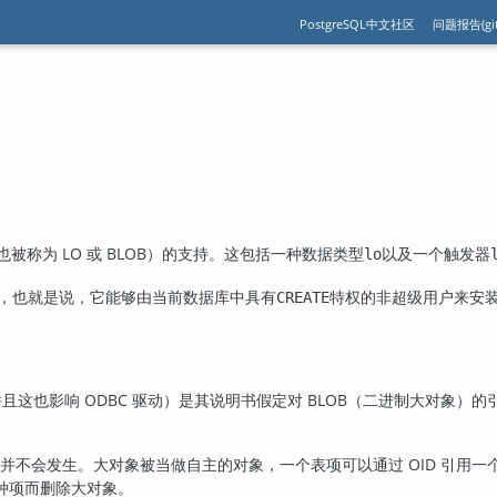
PostgreSQL中文社区
问题报告(git
被称为 LO 或 BLOB）的支持。这包括一种数据类型
以及一个触发器
lo
，也就是说，它能够由当前数据库中具有
特权的非超级用户来安
CREATE
并且这也影响 ODBC 驱动）是其说明书假定对 BLOB（二进制大对象）
并不会发生。大对象被当做自主的对象，一个表项可以通过 OID 引用一
种项而删除大对象。