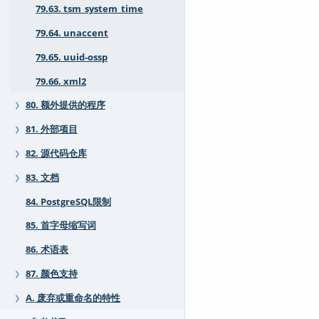
79.63. tsm_system_time
79.64. unaccent
79.65. uuid-ossp
79.66. xml2
80. 额外提供的程序
❯
81. 外部项目
❯
82. 源代码仓库
❯
83. 文档
❯
84. PostgreSQL限制
85. 首字母缩写词
86. 术语表
87. 颜色支持
❯
A. 废弃或重命名的特性
❯