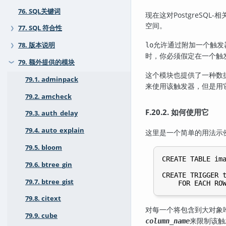
76. SQL关键词
现在这对
PostgreSQL
-相
空间。
77. SQL 符合性
❯
允许通过附加一个触发
lo
78. 版本说明
❯
时，你必须假定在一个触
79. 额外提供的模块
❯
这个模块也提供了一种数
79.1. adminpack
来使用该触发器，但是用它
79.2. amcheck
F.20.2. 如何使用它
79.3. auth_delay
79.4. auto_explain
这里是一个简单的用法示
79.5. bloom
CREATE TABLE ima
79.6. btree_gin
CREATE TRIGGER t
79.7. btree_gist
79.8. citext
对每一个将包含到大对象
79.9. cube
来限制该触
column_name