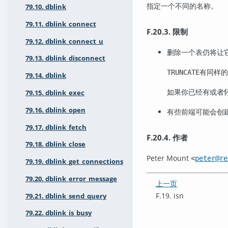
指定一个不同的名称。
79.10. dblink
79.11. dblink_connect
F.20.3. 限制
79.12. dblink_connect_u
删除一个表仍将让
79.13. dblink_disconnect
有同样的
TRUNCATE
79.14. dblink
如果你已经有或者
79.15. dblink_exec
79.16. dblink_open
有些前端可能会创
79.17. dblink_fetch
F.20.4. 作者
79.18. dblink_close
Peter Mount
<
peter@re
79.19. dblink_get_connections
79.20. dblink_error_message
上一页
F.19. isn
79.21. dblink_send_query
79.22. dblink_is_busy