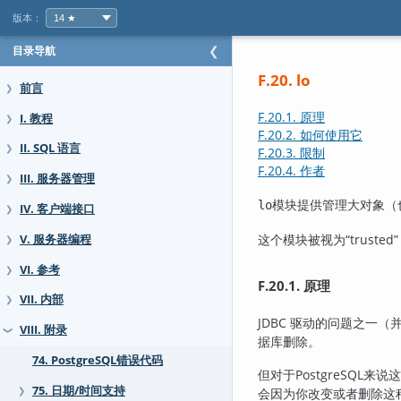
版本：
目录导航
❮
F.20. lo
前言
❯
F.20.1. 原理
I. 教程
❯
F.20.2. 如何使用它
II. SQL 语言
❯
F.20.3. 限制
F.20.4. 作者
III. 服务器管理
❯
模块提供管理大对象（也
lo
IV. 客户端接口
❯
这个模块被视为
“
trusted
”
V. 服务器编程
❯
VI. 参考
❯
F.20.1. 原理
VII. 内部
❯
JDBC 驱动的问题之一（
VIII. 附录
❯
据库删除。
74. PostgreSQL错误代码
但对于
PostgreSQL
来说这
75. 日期/时间支持
❯
会因为你改变或者删除这