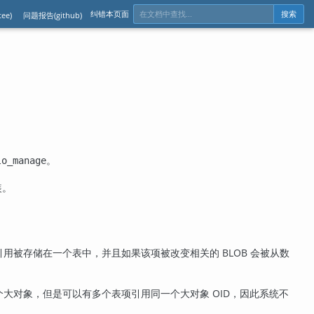
纠错本页面
ee)
问题报告(github)
搜索
。
lo_manage
装。
的引用被存储在一个表中，并且如果该项被改变相关的 BLOB 会被从数
个大对象，但是可以有多个表项引用同一个大对象 OID，因此系统不