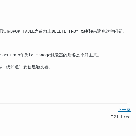
可以在
之前放上
来避免这种问题。
DROP TABLE
DELETE FROM
table
行
vacuumlo
作为
触发器的后备是个好主意。
lo_manage
得（或知道）要创建触发器。
下一页
F.21. ltree