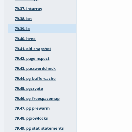
79.37. intarray
79.38. isn
79.39. lo
79.40. ltree
79.41. old_snapshot
79.42. pageinspect
79.43. passwordcheck
79.44. pg_buffercache
79.45. pgcrypto
79.46. pg_freespacemap
79.47. pg_prewarm
79.48. pgrowlocks
79.49. pg_stat_statements