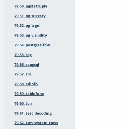
79.50. pgstattuple
79.51. pg_surgery
79.52. pg_trgm
79.53. pg_visibility
79.54. postgres_fdw
79.55. seg
79.56. sepgsql
79.57. spi
79.58. sslinfo
79.59. tablefunc
79.60. tcn
79.61. test_decoding
79.62. tsm_system_rows