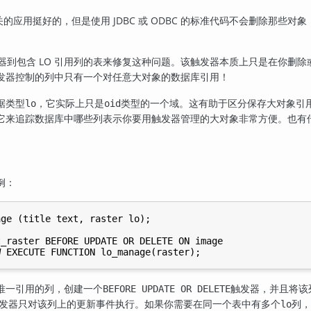
关的应用挺好的，但是使用 JDBC 或 ODBC 的标准代码不会删除那些
器到包含 LO 引用列的表来修复这种问题。该触发器本质上只是在你删
发器控制的列中只有一个对任意大对象的数据库引用！
据类型
，它实际上只是
类型的一个域。这有助于区分保存大对象引用
lo
oid
来追踪数据库中哪些列表示你要用触发器管理的大对象非常方便。也有传言
例：
ge (title text, raster lo);

_raster BEFORE UPDATE OR DELETE ON image

唯一引用的列，创建一个
触发器，并且将该
BEFORE UPDATE OR DELETE
发器只对该列上的更新事件执行。如果你需要在同一个表中有多个
列，
lo