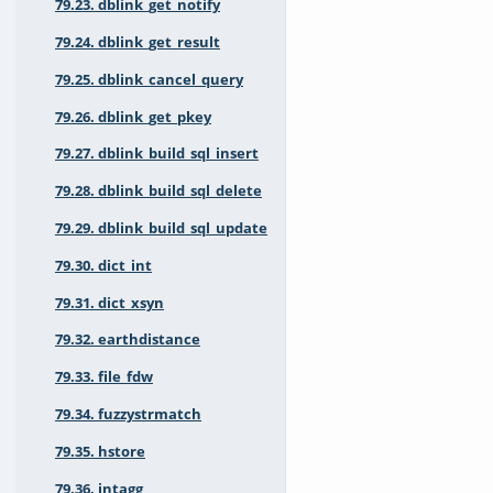
79.23. dblink_get_notify
79.24. dblink_get_result
79.25. dblink_cancel_query
79.26. dblink_get_pkey
79.27. dblink_build_sql_insert
79.28. dblink_build_sql_delete
79.29. dblink_build_sql_update
79.30. dict_int
79.31. dict_xsyn
79.32. earthdistance
79.33. file_fdw
79.34. fuzzystrmatch
79.35. hstore
79.36. intagg