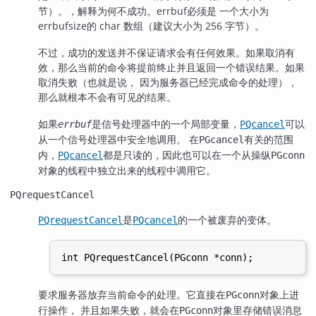
节）。，解释为何不成功。errbuf必须是 一个大小为
errbufsize的 char 数组（建议大小为 256 字节）。
不过，成功的发送并不保证请求会有任何效果。如果取消有
效，那么当前的命令将提前终止并且返回一个错误结果。如果
取消失败（也就是说， 因为服务器已经完成命令的处理），
那么就根本不会有可见的结果。
如果
是信号处理器中的一个局部变量，
可以
errbuf
PQcancel
从一个信号处理器中安全地调用。 在
有关的范围
PGcancel
内，
都是只读的，因此也可以在一个从操纵
PQcancel
PGconn
对象的线程中独立出来的线程中调用它。
PQrequestCancel
是
的一个被废弃的变体。
PQrequestCancel
PQcancel
要求服务器放弃当前命令的处理。它直接在
对象上进
PGconn
行操作， 并且如果失败，就会在
对象里存储错误消息
PGconn