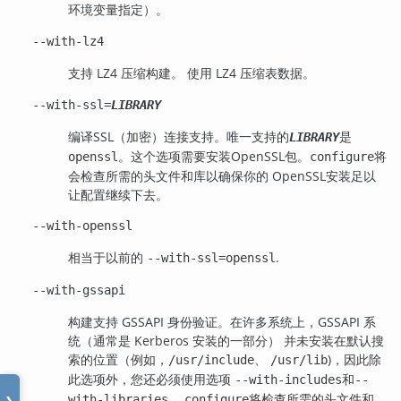
环境变量指定）。
--with-lz4
支持
LZ4
压缩构建。 使用
LZ4
压缩表数据。
--with-ssl=
LIBRARY
编译
SSL
（加密）连接支持。唯一支持的
是
LIBRARY
。这个选项需要安装
OpenSSL
包。
将
openssl
configure
会检查所需的头文件和库以确保你的
OpenSSL
安装足以
让配置继续下去。
--with-openssl
相当于以前的
.
--with-ssl=openssl
--with-gssapi
构建支持 GSSAPI 身份验证。在许多系统上，GSSAPI 系
统（通常是 Kerberos 安装的一部分） 并未安装在默认搜
索的位置（例如，
、
)，因此除
/usr/include
/usr/lib
此选项外，您还必须使用选项
和
--with-includes
--
。
将检查所需的头文件和
with-libraries
configure