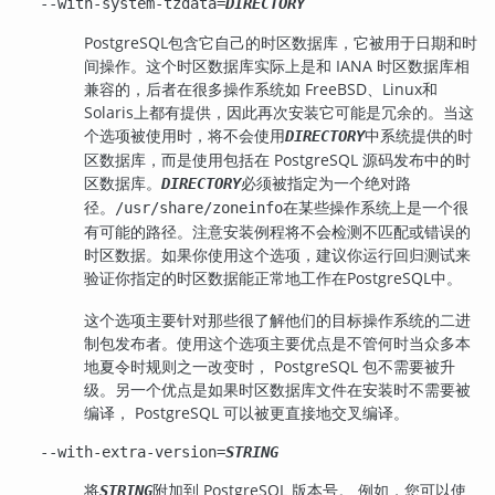
--with-system-tzdata=
DIRECTORY
PostgreSQL
包含它自己的时区数据库，它被用于日期和时
间操作。这个时区数据库实际上是和 IANA 时区数据库相
兼容的，后者在很多操作系统如 FreeBSD、Linux和
Solaris上都有提供，因此再次安装它可能是冗余的。当这
个选项被使用时，将不会使用
中系统提供的时
DIRECTORY
区数据库，而是使用包括在 PostgreSQL 源码发布中的时
区数据库。
必须被指定为一个绝对路
DIRECTORY
径。
在某些操作系统上是一个很
/usr/share/zoneinfo
有可能的路径。注意安装例程将不会检测不匹配或错误的
时区数据。如果你使用这个选项，建议你运行回归测试来
验证你指定的时区数据能正常地工作在
PostgreSQL
中。
这个选项主要针对那些很了解他们的目标操作系统的二进
制包发布者。使用这个选项主要优点是不管何时当众多本
地夏令时规则之一改变时， PostgreSQL 包不需要被升
级。另一个优点是如果时区数据库文件在安装时不需要被
编译， PostgreSQL 可以被更直接地交叉编译。
--with-extra-version=
STRING
将
附加到 PostgreSQL 版本号。 例如，您可以使
STRING