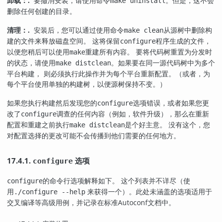
卸载：.
要撤消安装，请使用命令
。但是，这不会
make uninstall
删除任何创建的目录。
清理：.
安装后，您可以通过使用命令
从源树中删除构
make clean
建的文件来释放磁盘空间。 这将保留
程序生成的文件，
configure
以便您稍后可以使用
重建所有内容。 要将代码树重置为分发时
make
的状态，请使用
。如果要在同一源代码树中为多个
make distclean
平台构建， 则必须执行此操作并为每个平台重新配置。（或者，为
每个平台使用单独的构建树，以便源树保持不变。）
如果您执行构建然后发现您的
选项错误，或者如果您更
configure
改了
调查的任何内容（例如，软件升级），那么在重新
configure
配置和重建之前执行
是个好主意。 没有这个，您
make distclean
对配置选择的更改可能不会传播到他们需要的任何地方。
17.4.1.
选项
configure
的命令行选项解释如下。 这个列表并不详尽（使
configure
用
来获得一个）。此处未涵盖的选项适用于
./configure --help
交叉编译等高级用例，并记录在标准Autoconf文档中。