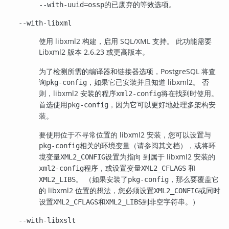
的已废弃的等效选项。
--with-uuid=ossp
--with-libxml
使用 libxml2 构建，启用 SQL/XML 支持。 此功能需要
Libxml2 版本 2.6.23 或更高版本。
为了检测所需的编译器和链接器选项，PostgreSQL 将查
询
，如果它已安装并且知道 libxml2。 否
pkg-config
则，libxml2 安装的程序
将在找到时使用。
xml2-config
首选使用
，因为它可以更好地处理多架构安
pkg-config
装。
要使用位于不寻常位置的 libxml2 安装，您可以设置与
相关的环境变量（请参阅其文档），或将环
pkg-config
境变量
设置为指向 到属于 libxml2 安装的
XML2_CONFIG
程序，或设置变量
和
xml2-config
XML2_CFLAGS
。 （如果安装了
，那么要覆盖它
XML2_LIBS
pkg-config
的 libxml2 位置的想法，您必须设置
或同时
XML2_CONFIG
设置
和
到非空字符串。）
XML2_CFLAGS
XML2_LIBS
--with-libxslt