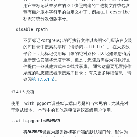
用它来标记从未发布的 Git 快照构建的二进制文件或包含
带有额外版本字符串的自定义补丁，例如
git describe
标识符或分发包版本号。
--disable-rpath
不要标记
PostgreSQL
的可执行文件以表明它们应该在安装
的库目录中搜索共享库（请参阅
）。 在大多数
--libdir
平台上，此标记使用库目录的绝对路径，因此如果您稍后
重新定位安装将无济于事。但是，您随后需要为可执行文
件提供一些其他方式来查找共享库。 通常这需要配置操作
系统的动态链接器来搜索库目录； 有关更多详细信息，请
参阅
第 17.5.1 节
。
17.4.1.5. 杂项
使用
调整默认端口号是相当常见的，尤其是对
--with-pgport
于测试版本。 本节中的其他选项仅建议高级用户使用。
--with-pgport=
NUMBER
将
设置为服务器和客户端的默认端口号。默认为
NUMBER