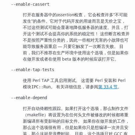
--enable-cassert
打开在服务器中的
assertion
检查， 它会检查许多
“
不可能
发生
”
的条件。它对于代码开发的用途而言是无价之宝，
不过这些测试可能会显著地降低服务器的速度。并且，打
开这个测试不会提高你的系统的稳定性！ 这些断言检查并
不是按照严重性分类的，因此一些相对无害的小故障也可
能导致服务器重启 — 只要它触发了一次断言失败。 目
前，我们不推荐在生产环境中使用这个选项，但是如果你
在做开发或者在使用 beta 版本的时候应该打开它。
--enable-tap-tests
使用 Perl TAP 工具启用测试。 这需要 Perl 安装和 Perl
模块
。
有关详细信息，请参阅
第 33.4 节
。
IPC::Run
--enable-depend
打开自动倚赖性跟踪。如果打开这个选项，那么制作文件
（makefile）将设置为在任何头文件被修改的时候都将重
新编译所有受影响的目标文件。 如果你在做开发的工作，
那么这个选项很有用，但是如果你只是想编译一次并且安
装，那么这就是浪费时间。 目前，这个选项只对 GCC 有