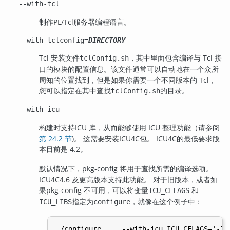
--with-tcl
制作
PL/Tcl
服务器编程语言。
--with-tclconfig=
DIRECTORY
Tcl 安装文件
，其中里面包含编译与 Tcl 接
tclConfig.sh
口的模块的配置信息。该文件通常可以自动地在一个众所
周知的位置找到，但是如果你需要一个不同版本的 Tcl，
您可以指定在其中查找
的目录。
tclConfig.sh
--with-icu
构建时支持
ICU
库，从而能够使用 ICU 整理功能
（请参阅
第 24.2 节
)
。 这需要安装
ICU4C
包。
ICU4C
的最低要求版
本目前是 4.2。
默认情况下，
pkg-config
将用于查找所需的编译选项。
ICU4C
4.6 及更高版本支持此功能。 对于旧版本，或者如
果
pkg-config
不可用，可以将变量
和
ICU_CFLAGS
指定为
，就像在这个例子中：
ICU_LIBS
configure