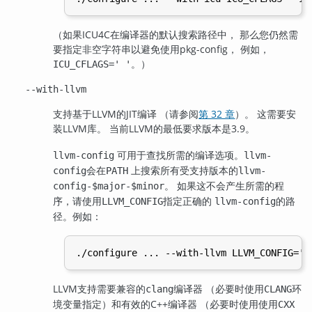
（如果
ICU4C
在编译器的默认搜索路径中， 那么您仍然需
要指定非空字符串以避免使用
pkg-config
， 例如，
。）
ICU_CFLAGS=' '
--with-llvm
支持基于
LLVM
的
JIT
编译
（请参阅
第 32 章
）
。 这需要安
装
LLVM
库。 当前
LLVM
的最低要求版本是3.9。
可用于查找所需的编译选项。
llvm-config
llvm-
会在
上搜索所有受支持版本的
config
PATH
llvm-
。 如果这不会产生所需的程
config-$major-$minor
序，请使用
指定正确的
的路
LLVM_CONFIG
llvm-config
径。例如：
LLVM
支持需要兼容的
编译器 （必要时使用
环
clang
CLANG
境变量指定）和有效的C++编译器 （必要时使用使用
CXX