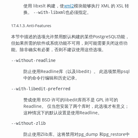
使用 libxslt 构建，使
xml2
模块能够执行 XML 的 XSL 转
换。
也必须指定。
--with-libxml
17.4.1.3. Anti-Features
本节中描述的选项允许禁用默认构建的某些
PostgreSQL
功能，
但如果所需的软件或系统功能不可用，则可能需要关闭这些功
能。除非确实有必要，否则不建议使用这些选项。
--without-readline
防止使用
Readline
库（以及
libedit
）。 此选项禁用
psql
中的命令行编辑和历史记录。
--with-libedit-preferred
赞成使用 BSD 许可的
libedit
库而不是 GPL 许可的
Readline
。 仅当您安装了两个库时，此选项才有意义；
这种情况下的默认设置是使用
Readline
。
--without-zlib
防止使用
Zlib
库。这将禁用对
pg_dump
和
pg_restore
中