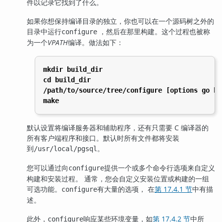
件以记录它找到了什么。
如果你想保持编译目录的独立，你也可以在一个源码树之外的
目录中运行
，然后在那里构建。这个过程也被称
configure
为一个
VPATH
编译。做法如下：
mkdir build_dir
cd build_dir
/path/to/source/tree/configure [options go he
make
默认设置将编译服务器和辅助程序，还有只需要 C 编译器的
所有客户端程序和接口。默认时所有文件都将安装
到
。
/usr/local/pgsql
您可以通过向
提供一个或多个命令行选项来自定义
configure
构建和安装过程。 通常，您会自定义安装位置或构建的一组
可选功能。
有大量的选项， 在
第 17.4.1 节
中有描
configure
述。
此外，
响应某些环境变量，如
第 17.4.2 节
中所
configure