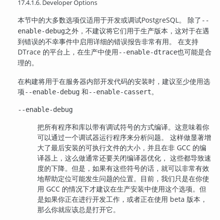
17.4.1.6. Developer Options
本节中的大多数选项仅适用于开发或调试
PostgreSQL
。 除了
--
之外，不建议将它们用于生产版本，这对于在遇
enable-debug
到错误的不幸事件中启用详细的错误报告非常有用。 在支持
DTrace 的平台上，在生产中使用
也可能是合
--enable-dtrace
理的。
在构建将用于在服务器内部开发代码的安装时，建议至少使用选
项
和
。
--enable-debug
--enable-cassert
--enable-debug
把所有程序和库以带有调试符号的方式编译。这意味着你
可以通过一个调试器运行程序来分析问题。 这样做显著增
大了最后安装的可执行文件的大小，并且在非 GCC 的编
译器上，这么做通常还要关闭编译器优化， 这些都导致速
度的下降。但是，如果有这些符号的话，就可以非常有效
地帮助定位可能发生问题的位置。目前，我们只是在你使
用 GCC 的情况下才建议在生产安装中使用这个选项。但
是如果你正在进行开发工作，或者正在使用 beta 版本，
那么你就应该总是打开它。