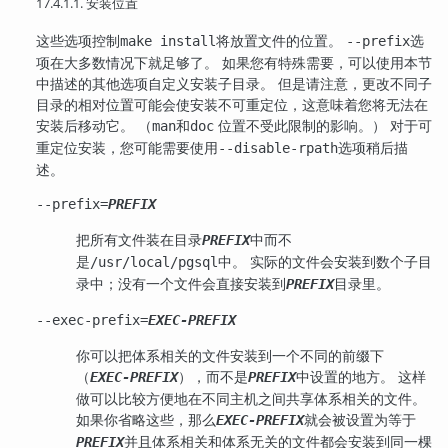
17.4.1.1. 安装位置
这些选项控制
将放置文件的位置。
选
make install
--prefix
项在大多数情况下就足够了。 如果您有特殊需要，可以使用本节
中描述的其他选项自定义安装子目录。 但是请注意，更改不同子
目录的相对位置可能会使安装不可重定位，这意味着您将无法在
安装后移动它。 （
和
位置不受此限制的影响。） 对于可
man
doc
重定位安装，您可能需要使用
选项稍后描
--disable-rpath
述。
--prefix=
PREFIX
把所有文件装在目录
中而不
PREFIX
是
中。 实际的文件会安装到数个子目
/usr/local/pgsql
录中；没有一个文件会直接安装到
目录里。
PREFIX
--exec-prefix=
EXEC-PREFIX
你可以把体系相关的文件安装到一个不同的前缀下
（
），而不是
中设置的地方。 这样
EXEC-PREFIX
PREFIX
做可以比较方便地在不同主机之间共享体系相关的文件。
如果你省略这些，那么
就会被设置为等于
EXEC-PREFIX
并且体系相关和体系无关的文件都会安装到同一棵
PREFIX