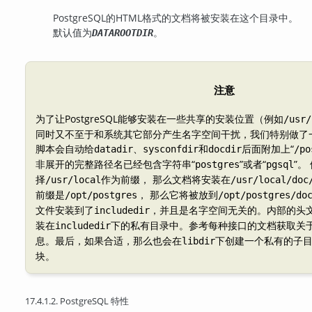
PostgreSQL
的HTML格式的文档将被安装在这个目录中。
默认值为
。
DATAROOTDIR
注意
为了让
PostgreSQL
能够安装在一些共享的安装位置（例如
/usr/
同时又不至于和系统其它部分产生名字空间干扰，我们特别做了
脚本会自动给
、
和
后面附加上
“
datadir
sysconfdir
docdir
/po
非展开的完整路径名已经包含字符串
“
”
或者
“
”
。
postgres
pgsql
择
作为前缀， 那么文档将安装在
/usr/local
/usr/local/doc
前缀是
， 那么它将被放到
/opt/postgres
/opt/postgres/do
文件安装到了
，并且是名字空间无关的。内部的头
includedir
装在
下的私有目录中。参考每种接口的文档获取关
includedir
息。最后，如果合适，那么也会在
下创建一个私有的子
libdir
块。
17.4.1.2.
PostgreSQL
特性