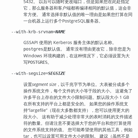
5432。 以后可以随时更改端口，但是如果您在此处指定
它，那么服务器和客户端都将编译相同的默认值，这会非
常方便。 通常选择非默认值的唯一理由是如果您打算在同
一台机器上运行多个
PostgreSQL
服务器。
--with-krb-srvnam=
NAME
GSSAPI 使用的 Kerberos 服务主体的默认名称。
是默认值。 通常没有理由更改它，除非您是为
postgres
Windows 环境构建的，在这种情况下，它必须设置为大
写
。
POSTGRES
--with-segsize=
SEGSIZE
设置
segment size
，以千兆字节为单位。大表被分成多个
操作系统文件，每个文件的大小等于段的大小。 这避免了
许多平台上存在的文件大小限制问题。默认段大小 1 GB
在所有支持的平台上都是安全的。 如果您的操作系统支
持
“
largefile
”
（现在大多数都支持），您可以使用更大的
段大小。 这有助于减少处理非常大的表时消耗的文件描述
符的数量。但请注意不要选择大于您的平台和您打算使用
的文件系统支持的值。 您可能希望使用的其他工具，例如
tar
，也可以设置可用文件大小的限制。 建议（虽然不是