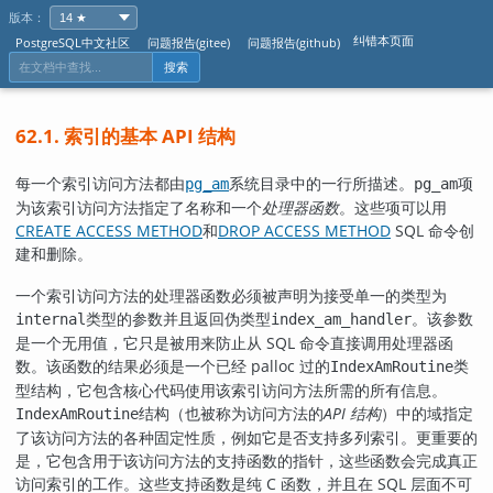
版本：
纠错本页面
PostgreSQL中文社区
问题报告(gitee)
问题报告(github)
搜索
62.1. 索引的基本 API 结构
每一个索引访问方法都由
系统目录中的一行所描述。
项
pg_am
pg_am
为该索引访问方法指定了名称和一个
处理器函数
。这些项可以用
CREATE ACCESS METHOD
和
DROP ACCESS METHOD
SQL 命令创
建和删除。
一个索引访问方法的处理器函数必须被声明为接受单一的类型为
类型的参数并且返回伪类型
。该参数
internal
index_am_handler
是一个无用值，它只是被用来防止从 SQL 命令直接调用处理器函
数。该函数的结果必须是一个已经 palloc 过的
类
IndexAmRoutine
型结构，它包含核心代码使用该索引访问方法所需的所有信息。
结构（也被称为访问方法的
API 结构
）中的域指定
IndexAmRoutine
了该访问方法的各种固定性质，例如它是否支持多列索引。更重要的
是，它包含用于该访问方法的支持函数的指针，这些函数会完成真正
访问索引的工作。这些支持函数是纯 C 函数，并且在 SQL 层面不可