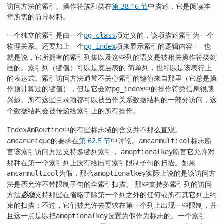
访问方法的索引。操作符族和类在
第 38.16 节
中描述，它是阅读本
章所需的前导材料。
一个独立的索引是由一个
项定义的，该项描述索引为一个
pg_class
物理关系。还要加上一个
项来显示索引的逻辑内容 — 也
pg_index
就是说，它所拥有的索引列集以及这些列的语义是被相关操作符类刻
画的。索引列（键值）可以是底层表的 简单列，也可以是该表行上
的表达式。索引访问方法通常不关心索引的键值来自那里（它总是操
作预计算过的键值），但是它会对
中的操作符类信息很感
pg_index
兴趣。所有这些目录项都可以被当作
数据结构的一部分访问，这
关系
个数据结构会被传递给索引上的所有操作。
中的有些标志域的含义并不那么直观。
IndexAmRoutine
的要求在
第 62.5 节
中讨论。
标志断
amcanunique
amcanmulticol
言该索引访问方法支持多键列索引，
断言它允许对
amoptionalkey
那种在第一个索引列上没有给出可索引限制子句的扫描。如果
为假，那么
实际上说的是该访问方
amcanmulticol
amoptionalkey
法是否允许不带限制子句的全索引扫描。 那些支持多索引列的访问
方法
必须
支持那些在省略了除第一个列之外的任何或所有其它列上约
束的扫描；不过，它们被允许去要求在第一个列上出现一些限制，并
且这一点是以把
设置为假作为标志的。一个索引
amoptionalkey