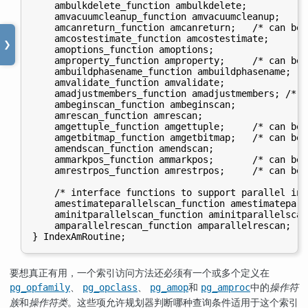
    ambulkdelete_function ambulkdelete;

    amvacuumcleanup_function amvacuumcleanup;

    amcanreturn_function amcanreturn;   /* can be N
    amcostestimate_function amcostestimate;

❯
    amoptions_function amoptions;

    amproperty_function amproperty;     /* can be N
    ambuildphasename_function ambuildphasename;   
    amvalidate_function amvalidate;

    amadjustmembers_function amadjustmembers; /* c
    ambeginscan_function ambeginscan;

    amrescan_function amrescan;

    amgettuple_function amgettuple;     /* can be N
    amgetbitmap_function amgetbitmap;   /* can be N
    amendscan_function amendscan;

    ammarkpos_function ammarkpos;       /* can be N
    amrestrpos_function amrestrpos;     /* can be N
    /* interface functions to support parallel ind
    amestimateparallelscan_function amestimatepara
    aminitparallelscan_function aminitparallelscan
    amparallelrescan_function amparallelrescan;   
要想真正有用，一个索引访问方法还必须有一个或多个定义在
、
、
和
中的
操作符
pg_opfamily
pg_opclass
pg_amop
pg_amproc
族
和
操作符类
。这些项允许规划器判断哪种查询条件适用于这个索引