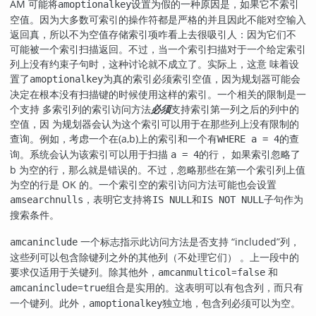
AM 可能将
设置为假的一种原因是，如果它不索引
amoptionalkey
空值。因为大多数可索引的操作符都是严格的并且因此不能对空输入
返回真，所以不为空值存储索引项咋看上去很吸引人：因为它们不
可能被一个索引扫描返回。不过，当一个索引扫描对于一个给定索引
列上没有约束子句时，这种讨论就不成立了。实际上，这意 味着设
置了
为真的索引必须索引空值，因为规划器可能会
amoptionalkey
决定在根本没有扫描键的时候使用这样的索引。一个相关的限制是一
个支持 多索引列的索引访问方法
必须
支持索引第一列之后的列中的
空值，因 为规划器会认为这个索引可以用于在那些列上没有限制的
查询。例如，考虑一个在(a,b)上的索引和一个有
的查
WHERE a = 4
询。系统会认为该索引可以用于扫描
的行， 如果索引忽略了
a = 4
b 为空的行，那么就是错误的。不过，忽略那些在第一个索引列上值
为空的行是 OK 的。一个索引空的索引访问方法可能也会设置
，表明它支持将
和
子句作为
amsearchnulls
IS NULL
IS NOT NULL
搜索条件。
一个标志指示此访问方法是否支持
“
included
”
列，
amcaninclude
这些列可以包含除键列之外的其他列（不处理它们） 。上一段中的
要求仅适用于关键列。除其他外，
=
和
amcanmulticol
false
=
组合是实用的。这表明可以有包含列，而只有
amcaninclude
true
一个键列。此外，
独立地，包含列必须可以为空。
amoptionalkey