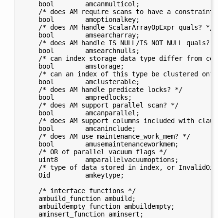
    bool        amcanmulticol;

    /* does AM require scans to have a constraint 
    bool        amoptionalkey;

    /* does AM handle ScalarArrayOpExpr quals? */

    bool        amsearcharray;

    /* does AM handle IS NULL/IS NOT NULL quals? */
    bool        amsearchnulls;

    /* can index storage data type differ from col
    bool        amstorage;

    /* can an index of this type be clustered on? *
    bool        amclusterable;

    /* does AM handle predicate locks? */

    bool        ampredlocks;

    /* does AM support parallel scan? */

    bool        amcanparallel;

    /* does AM support columns included with claus
    bool        amcaninclude;

    /* does AM use maintenance_work_mem? */

    bool        amusemaintenanceworkmem;

    /* OR of parallel vacuum flags */

    uint8       amparallelvacuumoptions;

    /* type of data stored in index, or InvalidOid
    Oid         amkeytype;

    /* interface functions */

    ambuild_function ambuild;

    ambuildempty_function ambuildempty;

    aminsert_function aminsert;
