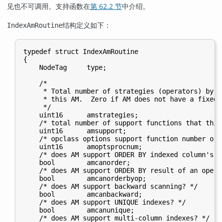
见也不可调用。支持函数在
第 62.2 节
中介绍。
结构定义如下：
IndexAmRoutine
typedef struct IndexAmRoutine

{

    NodeTag     type;

    /*

     * Total number of strategies (operators) by w
     * this AM.  Zero if AM does not have a fixed 
     */

    uint16      amstrategies;

    /* total number of support functions that this
    uint16      amsupport;

    /* opclass options support function number or 0
    uint16      amoptsprocnum;

    /* does AM support ORDER BY indexed column's v
    bool        amcanorder;

    /* does AM support ORDER BY result of an opera
    bool        amcanorderbyop;

    /* does AM support backward scanning? */

    bool        amcanbackward;

    /* does AM support UNIQUE indexes? */

    bool        amcanunique;

    /* does AM support multi-column indexes? */
