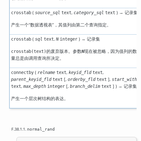
(
,
) →
crosstab
source_sql
text
category_sql
text
记录集
产生一个
“
数据透视表
”
，其值列由第二个查询指定。
(
,
) →
crosstab
sql
text
N
integer
记录集
的废弃版本。参数
现在被忽略，因为值列的数
crosstab(text)
N
量总是由调用查询所决定。
(
,
,
connectby
relname
text
keyid_fld
text
[
,
],
parent_keyid_fld
text
orderby_fld
text
start_with
,
[
,
] ) →
text
max_depth
integer
branch_delim
text
记录集
产生一个层次树结构的表达。
F.38.1.1.
normal_rand