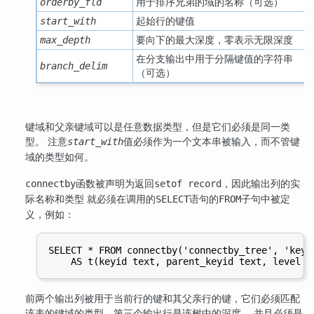
用于排序兄弟的域的名称（可选）
orderby_fld
起始行的键值
start_with
要向下的最大深度，零表示无限深度
max_depth
在分支输出中用于分隔键值的字符串
branch_delim
（可选）
键域和父亲键域可以是任意数据类型，但是它们必须是同一类
型。 注意
值必须作为一个文本串被输入，而不管键
start_with
域的类型如何。
函数被声明为返回
，因此输出列的实
connectby
setof record
际名称和类型 就必须在调用的
语句的
子句中被定
SELECT
FROM
义，例如：
SELECT * FROM connectby('connectby_tree', 'keyi
前两个输出列被用于当前行的键和其父亲行的键，它们必须匹配
该表的键域的类型。第三个输出行是该树中的深度， 并且必须是