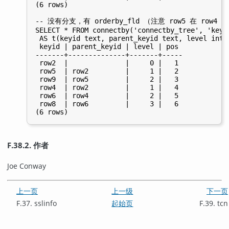
(6 rows)

-- 没有分支，有 orderby_fld （注意 row5 在 row4 前
SELECT * FROM connectby('connectby_tree', 'keyi
 AS t(keyid text, parent_keyid text, level int, 
 keyid | parent_keyid | level | pos

-------+--------------+-------+-----

 row2  |              |     0 |   1

 row5  | row2         |     1 |   2

 row9  | row5         |     2 |   3

 row4  | row2         |     1 |   4

 row6  | row4         |     2 |   5

 row8  | row6         |     3 |   6

F.38.2. 作者
Joe Conway
上一页
上一级
下一页
F.37. sslinfo
起始页
F.39. tcn