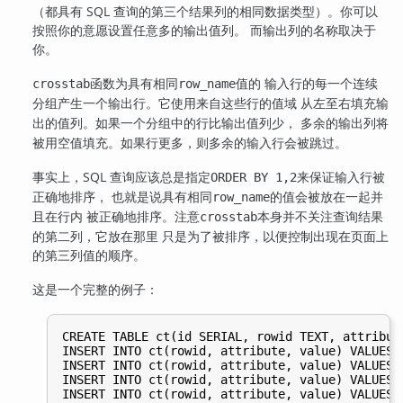
（都具有 SQL 查询的第三个结果列的相同数据类型）。你可以
按照你的意愿设置任意多的输出值列。 而输出列的名称取决于
你。
函数为具有相同
值的 输入行的每一个连续
crosstab
row_name
分组产生一个输出行。它使用来自这些行的
域 从左至右填充输
值
出的
列。如果一个分组中的行比输出
列少， 多余的输出列将
值
值
被用空值填充。如果行更多，则多余的输入行会被跳过。
事实上，SQL 查询应该总是指定
来保证输入行被
ORDER BY 1,2
正确地排序， 也就是说具有相同
的值会被放在一起并
row_name
且在行内 被正确地排序。注意
本身并不关注查询结果
crosstab
的第二列，它放在那里 只是为了被排序，以便控制出现在页面上
的第三列值的顺序。
这是一个完整的例子：
CREATE TABLE ct(id SERIAL, rowid TEXT, attribute
INSERT INTO ct(rowid, attribute, value) VALUES(
INSERT INTO ct(rowid, attribute, value) VALUES(
INSERT INTO ct(rowid, attribute, value) VALUES(
INSERT INTO ct(rowid, attribute, value) VALUES(