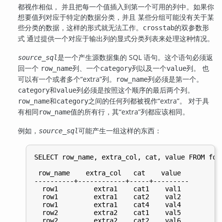
都视作相似， 并且把每一个值插入到第一个可用的列中。如果你
想要值列对应于特定的数据分类，并且 某些分组可能没有关于某
些分类的数据，这样的形式就无法工作。
的双参数形
crosstab
式 通过提供一个对应于输出列的显式分类列表来处理这种情况。
是一个产生源数据集的 SQL 语句。这个语句必须返
source_sql
回一个
列、一个
列以及一个
列。 也
row_name
category
value
可以有一个或者多个
“
extra
”
列。
列必须是第一个。
row_name
和
列必须是按照这个顺序的最后两个列。
category
value
和
之间的任何列都被视作
“
extra
”
。 对于具
row_name
category
有相同
值的所有行，其
“
extra
”
列都应该相同。
row_name
例如，
可能产生一组这样的东西：
source_sql
SELECT row_name, extra_col, cat, value FROM foo 
 row_name    extra_col   cat    value

----------+------------+-----+---------

  row1         extra1    cat1    val1

  row1         extra1    cat2    val2

  row1         extra1    cat4    val4

  row2         extra2    cat1    val5

  row2         extra2    cat2    val6
