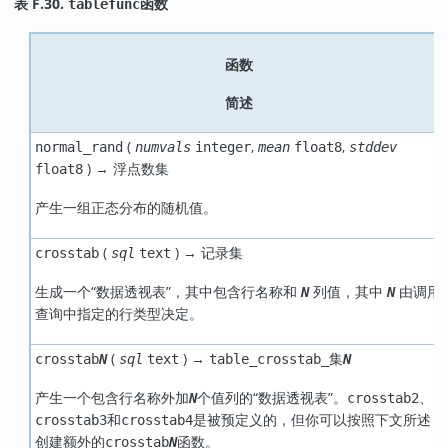
表 F.30.
函数
tablefunc
函数
简述
(
,
,
normal_rand
numvals
integer
mean
float8
stddev
) →
float8
浮点数集
产生一组正态分布的随机值。
(
) →
crosstab
sql
text
记录集
生成一个
“
数据透视表
”
，其中包含行名称和
列值，其中
由调用
N
N
查询中指定的行类型决定。
(
) →
crosstab
N
sql
text
table_crosstab_集
N
产生一个包含行名称外加
个值列的
“
数据透视表
”
。
、
N
crosstab2
和
是被预定义的，但你可以按照下文所述
crosstab3
crosstab4
创建额外的
函数。
crosstab
N