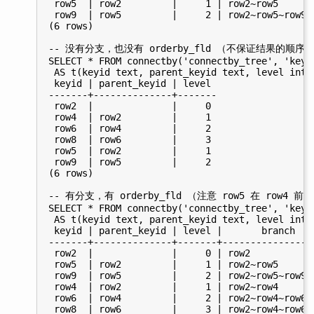
 row5  | row2         |     1 | row2~row5

 row9  | row5         |     2 | row2~row5~row9

(6 rows)

-- 没有分支，也没有 orderby_fld （不保证结果的顺序）
SELECT * FROM connectby('connectby_tree', 'keyi
 AS t(keyid text, parent_keyid text, level int);
 keyid | parent_keyid | level

-------+--------------+-------

 row2  |              |     0

 row4  | row2         |     1

 row6  | row4         |     2

 row8  | row6         |     3

 row5  | row2         |     1

 row9  | row5         |     2

(6 rows)

-- 有分支，有 orderby_fld （注意 row5 在 row4 前面
SELECT * FROM connectby('connectby_tree', 'keyi
 AS t(keyid text, parent_keyid text, level int,
 keyid | parent_keyid | level |       branch    
-------+--------------+-------+-----------------
 row2  |              |     0 | row2            
 row5  | row2         |     1 | row2~row5       
 row9  | row5         |     2 | row2~row5~row9  
 row4  | row2         |     1 | row2~row4       
 row6  | row4         |     2 | row2~row4~row6  
 row8  | row6         |     3 | row2~row4~row6~r