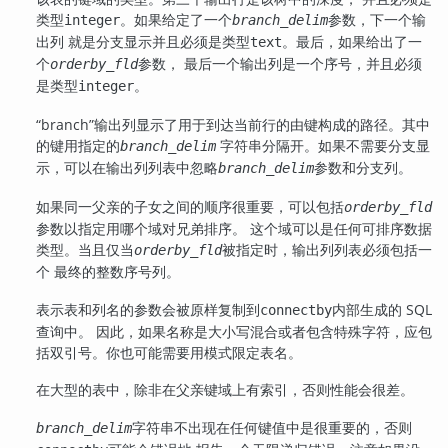
类型
。如果给定了一个
参数，下一个输
integer
branch_delim
出列 就是分支显示并且必须是类型
。最后，如果给出了一
text
个
参数， 最后一个输出列是一个序号，并且必须
orderby_fld
是类型
。
integer
“
branch
”
输出列显示了用于到达当前行的由键构成的路径。其中
的键用指定的
字符串分隔开。如果不需要分支显
branch_delim
示，可以在输出列列表中忽略
参数和分支列。
branch_delim
如果同一父亲的子女之间的顺序很重要，可以包括
orderby_fld
参数以指定用哪个域对兄弟排序。 这个域可以是任何可排序数据
类型。当且仅当
被指定时，输出列列表必须包括一
orderby_fld
个 最终的整数序号列。
表示表和列名的参数会被原样复制到
内部生成的 SQL
connectby
查询中。 因此，如果名称是大小写混合或者包含特殊字符，应包
括双引号。你也可能需要用模式限定表名。
在大型的表中，除非在父亲键域上有索引，否则性能会很差。
字符串不出现在任何键值中是很重要的，否则
branch_delim