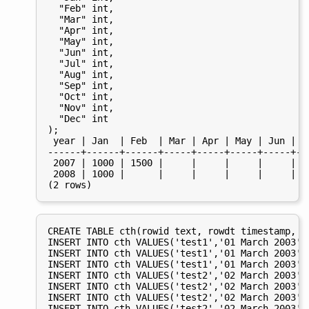
  "Feb" int,

  "Mar" int,

  "Apr" int,

  "May" int,

  "Jun" int,

  "Jul" int,

  "Aug" int,

  "Sep" int,

  "Oct" int,

  "Nov" int,

  "Dec" int

);

 year | Jan  | Feb  | Mar | Apr | May | Jun | J
------+------+------+-----+-----+-----+-----+--
 2007 | 1000 | 1500 |     |     |     |     | 5
 2008 | 1000 |      |     |     |     |     |  
CREATE TABLE cth(rowid text, rowdt timestamp, a
INSERT INTO cth VALUES('test1','01 March 2003','
INSERT INTO cth VALUES('test1','01 March 2003','
INSERT INTO cth VALUES('test1','01 March 2003','
INSERT INTO cth VALUES('test2','02 March 2003','
INSERT INTO cth VALUES('test2','02 March 2003','
INSERT INTO cth VALUES('test2','02 March 2003',
INSERT INTO cth VALUES('test2','02 March 2003','