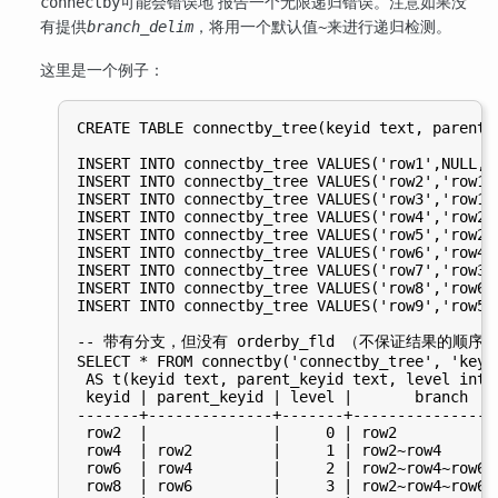
可能会错误地 报告一个无限递归错误。注意如果没
connectby
有提供
，将用一个默认值
来进行递归检测。
branch_delim
~
这里是一个例子：
CREATE TABLE connectby_tree(keyid text, parent_k
INSERT INTO connectby_tree VALUES('row1',NULL, 0
INSERT INTO connectby_tree VALUES('row2','row1',
INSERT INTO connectby_tree VALUES('row3','row1',
INSERT INTO connectby_tree VALUES('row4','row2',
INSERT INTO connectby_tree VALUES('row5','row2',
INSERT INTO connectby_tree VALUES('row6','row4',
INSERT INTO connectby_tree VALUES('row7','row3',
INSERT INTO connectby_tree VALUES('row8','row6',
INSERT INTO connectby_tree VALUES('row9','row5',
-- 带有分支，但没有 orderby_fld （不保证结果的顺序）
SELECT * FROM connectby('connectby_tree', 'keyi
 AS t(keyid text, parent_keyid text, level int, 
 keyid | parent_keyid | level |       branch

-------+--------------+-------+-----------------
 row2  |              |     0 | row2

 row4  | row2         |     1 | row2~row4

 row6  | row4         |     2 | row2~row4~row6

 row8  | row6         |     3 | row2~row4~row6~r