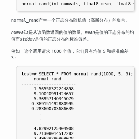
产生一个正态分布随机值（高斯分布）的集合。
normal_rand
是从该函数返回的值的数量。
是值的正态分布的均
numvals
mean
值而
是值的正态分布的标准偏差。
stddev
例如，这个调用请求 1000 个值，它们具有均值 5 和标准偏差
3：
test=# SELECT * FROM normal_rand(1000, 5, 3);

     normal_rand

----------------------

     1.56556322244898

     9.10040991424657

     5.36957140345079

   -0.369151492880995

    0.283600703686639

       .

       .

       .

     4.82992125404908

     9.71308014517282

     2.49639286969028
