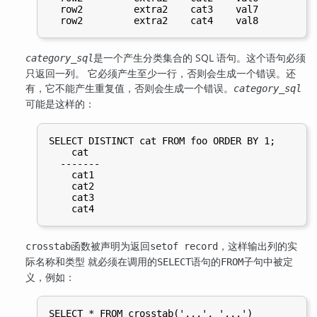
  row2         extra2    cat3    val7

是一个产生分类集合的 SQL 语句。这个语句必须
category_sql
只返回一列。 它必须产生至少一行，否则会生成一个错误。还
有，它不能产生重复值，否则会生成一个错误。
category_sql
可能是这样的：
SELECT DISTINCT cat FROM foo ORDER BY 1;

    cat

  -------

    cat1

    cat2

    cat3

函数被声明为返回
，这样输出列的实
crosstab
setof record
际名称和类型 就必须在调用的
语句的
子句中被定
SELECT
FROM
义，例如：
SELECT * FROM crosstab('...', '...')
