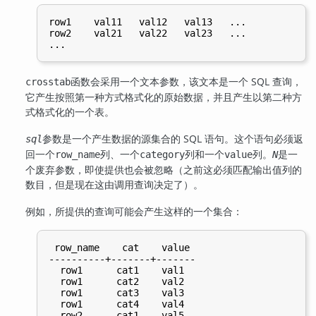
row1    val11   val12   val13   ...

row2    val21   val22   val23   ...

函数会采用一个文本参数，该文本是一个 SQL 查询，
crosstab
它产生按照第一种方式格式化的原始数据，并且产生以第二种方
式格式化的一个表。
参数是一个产生数据的源集合的 SQL 语句。这个语句必须返
sql
回一个
列、一个
列和一个
列。
是一
row_name
category
value
N
个废弃参数，即使提供也会被忽略（之前这必须匹配输出值列的
数目，但是现在这由调用查询决定了）。
例如，所提供的查询可能会产生这样的一个集合：
 row_name    cat    value

----------+-------+-------

  row1      cat1    val1

  row1      cat2    val2

  row1      cat3    val3

  row1      cat4    val4

  row2      cat1    val5
