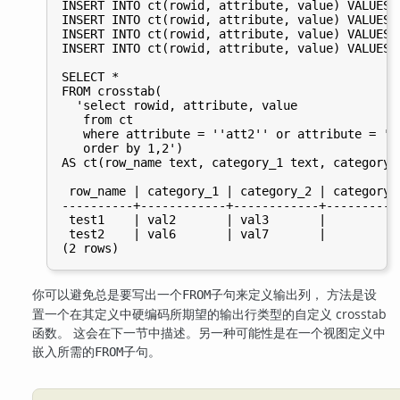
INSERT INTO ct(rowid, attribute, value) VALUES(
INSERT INTO ct(rowid, attribute, value) VALUES(
INSERT INTO ct(rowid, attribute, value) VALUES(
INSERT INTO ct(rowid, attribute, value) VALUES(
SELECT *

FROM crosstab(

  'select rowid, attribute, value

   from ct

   where attribute = ''att2'' or attribute = ''a
   order by 1,2')

AS ct(row_name text, category_1 text, category_
 row_name | category_1 | category_2 | category_3
----------+------------+------------+-----------
 test1    | val2       | val3       |

 test2    | val6       | val7       |

你可以避免总是要写出一个
子句来定义输出列， 方法是设
FROM
置一个在其定义中硬编码所期望的输出行类型的自定义 crosstab
函数。 这会在下一节中描述。另一种可能性是在一个视图定义中
嵌入所需的
子句。
FROM