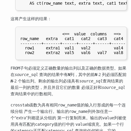
这将产生这样的结果：
                  <==  value  columns   ==>

row_name   extra   cat1   cat2   cat3   cat4

---------+-------+------+------+------+------

  row1     extra1  val1   val2          val4

子句必须定义正确数量的输出列以及正确的数据类型。如果
FROM
在
查询的结果中有
列，其中的前
-2 列必须匹配前
source_sql
N
N
-2 个输出列。剩余的输出列必须具有
查询结果的
N
source_sql
最后一列的类型，并且并且它们的数量 必须正好和
source_sql
查询结果中的行数相同。
函数为具有相同
值的输入行形成的每一个连
crosstab
row_name
续分组 产生一个输出行。输出的
列外加任意一
row_name
个
“
extra
”
列都是从分组的 第一行复制而来。输出的
列被使
value
用具有匹配的
值的行中的
域填充。如果一个行
category
value
的
不匹配
查询的任何输出，它的
category
category_sql