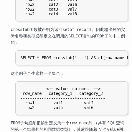
  row2      cat2    val6

  row2      cat3    val7

函数被声明为返回
， 因此输出列的实
crosstab
setof record
际名称和类型必须定义在调用的
语句的
子句中，例
SELECT
FROM
如：
这个例子产生这样一个集合：
           <== value  columns  ==>

 row_name   category_1   category_2

----------+------------+------------

  row1        val1         val2

子句必须把输出定义为一个
列 （具有 SQL 查询
FROM
row_name
的第一个结果列的相同数据类型），其后跟随着 N 个
列
value