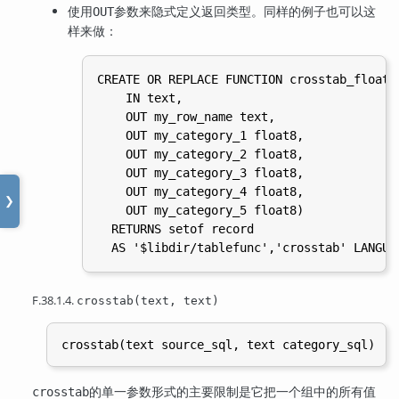
使用
参数来隐式定义返回类型。同样的例子也可以这
OUT
样来做：
CREATE OR REPLACE FUNCTION crosstab_float8_
    IN text,

    OUT my_row_name text,

    OUT my_category_1 float8,

    OUT my_category_2 float8,

    OUT my_category_3 float8,

    OUT my_category_4 float8,

❯
    OUT my_category_5 float8)

  RETURNS setof record

F.38.1.4.
crosstab(text, text)
的单一参数形式的主要限制是它把一个组中的所有值
crosstab