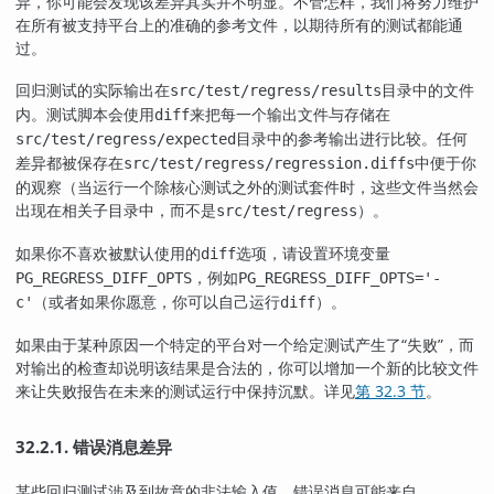
异，你可能会发现该差异其实并不明显。不管怎样，我们将努力维护
在所有被支持平台上的准确的参考文件，以期待所有的测试都能通
过。
回归测试的实际输出在
目录中的文件
src/test/regress/results
内。测试脚本会使用
来把每一个输出文件与存储在
diff
目录中的参考输出进行比较。任何
src/test/regress/expected
差异都被保存在
中便于你
src/test/regress/regression.diffs
的观察（当运行一个除核心测试之外的测试套件时，这些文件当然会
出现在相关子目录中，而不是
）。
src/test/regress
如果你不喜欢被默认使用的
选项，请设置环境变量
diff
，例如
PG_REGRESS_DIFF_OPTS
PG_REGRESS_DIFF_OPTS='-
（或者如果你愿意，你可以自己运行
）。
c'
diff
如果由于某种原因一个特定的平台对一个给定测试产生了
“
失败
”
，而
对输出的检查却说明该结果是合法的，你可以增加一个新的比较文件
来让失败报告在未来的测试运行中保持沉默。详见
第 32.3 节
。
32.2.1. 错误消息差异
某些回归测试涉及到故意的非法输入值。错误消息可能来自