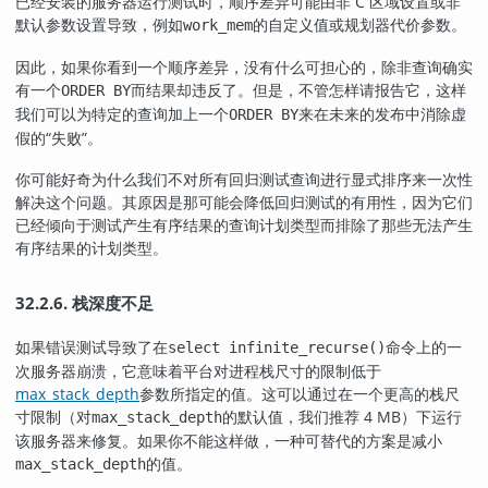
已经安装的服务器运行测试时，顺序差异可能由非 C 区域设置或非
默认参数设置导致，例如
的自定义值或规划器代价参数。
work_mem
因此，如果你看到一个顺序差异，没有什么可担心的，除非查询确实
有一个
而结果却违反了。但是，不管怎样请报告它，这样
ORDER BY
我们可以为特定的查询加上一个
来在未来的发布中消除虚
ORDER BY
假的
“
失败
”
。
你可能好奇为什么我们不对所有回归测试查询进行显式排序来一次性
解决这个问题。其原因是那可能会降低回归测试的有用性，因为它们
已经倾向于测试产生有序结果的查询计划类型而排除了那些无法产生
有序结果的计划类型。
32.2.6. 栈深度不足
如果
测试导致了在
命令上的一
错误
select infinite_recurse()
次服务器崩溃，它意味着平台对进程栈尺寸的限制低于
max_stack_depth
参数所指定的值。这可以通过在一个更高的栈尺
寸限制（对
的默认值，我们推荐 4 MB）下运行
max_stack_depth
该服务器来修复。如果你不能这样做，一种可替代的方案是减小
的值。
max_stack_depth