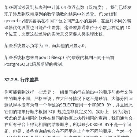
某些测试涉及到从表列中计算 64 位浮点数（
）。我们已经发
双精度
现了涉及到
列的数学函数的结果中的差异。
和
双精度
float8
测试容易在不同平台之间产生小的差异，甚至对不同的编
geometry
译器优化设置也可能产生差异。这些差异通常位于小数点右边的 10
个位置，决定这些差异的实际意义需要人类眼球比较。
某些系统显示负零为
，而其他的只显示
。
-0
0
某些系统标志来自
和
的错误的机制不同于当前
pow()
exp()
PostgreSQL
代码所期望的机制。
32.2.5. 行序差异
你可能看到这样一些差异：一组相同的行在输出中的顺序与参考文件
中的顺序不同。严格来说，在大部分情况下这不是缺陷。大部分回归
测试脚本没有为每一个单独的
使用一个
，并且因此
SELECT
ORDER BY
它们的结果行顺序根据 SQL 规范是非良定义的。实际上，因为我们
考虑的是由相同的软件在相同的数据上执行相同的查询，我们通常会
在所有平台上得到相同的结果顺序，所以缺少
不是一个问
ORDER BY
题。但是，某些查询确实会在不同平台上产生不同的顺序。当对一个