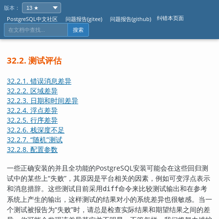
版本：
纠错本页面
PostgreSQL中文社区
问题报告(gitee)
问题报告(github)
搜索
32.2. 测试评估
32.2.1. 错误消息差异
32.2.2. 区域差异
32.2.3. 日期和时间差异
32.2.4. 浮点差异
32.2.5. 行序差异
32.2.6. 栈深度不足
32.2.7.
“
随机
”
测试
32.2.8. 配置参数
一些正确安装的并且全功能的
PostgreSQL
安装可能会在这些回归测
试中的某些上
“
失败
”
，其原因是平台相关的因素，例如可变浮点表示
和消息措辞。这些测试目前采用
命令来比较测试输出和在参考
diff
系统上产生的输出，这样测试的结果对小的系统差异也很敏感。当一
个测试被报告为
“
失败
”
时，请总是检查实际结果和期望结果之间的差