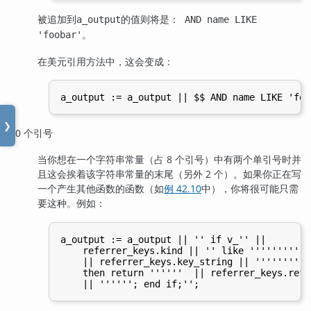
被追加到
的值则将是：
a_output
AND name LIKE
。
'foobar'
在美元引用方法中，这会变成：
❯
10 个引号
当你想在一个字符串常量（占 8 个引号）中有两个单引号时并
且这会挨着该字符串常量的末尾（另外 2 个）。如果你正在写
一个产生其他函数的函数（如
例 42.10
中），你将很可能只需
要这种。例如：
a_output := a_output || '' if v_'' ||

    referrer_keys.kind || '' like ''''''''''

    || referrer_keys.key_string || ''''''''''

    then return ''''''  || referrer_keys.refe