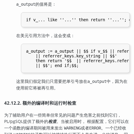
的值将是：
a_output
在美元引用方法中，这会变成：
a_output := a_output || $$ if v_$$ || referre
    || referrer_keys.key_string || $$'

    then return '$$  || referrer_keys.referrer
这里我们假定我们只需要把单引号放在
中，因为在
a_output
使用前它将被再引用。
42.12.2. 额外的编译时和运行时检查
为了辅助用户在一些简单但常见的问题产生危害之前找到它们，
PL/pgSQL
提供了额外的
。当被启用时， 根据配置，它们可以在
检查
一个函数的编译期间被用来发出
或者
。一个已经收
WARNING
ERROR