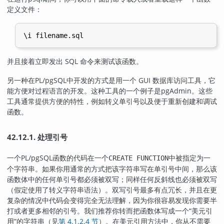
定义文件：
并且接着立即发出 SQL 命令来测试该函数。
另一种在
PL/pgSQL
中开发的方式是用一个 GUI 数据库访问工具，它
能方便对过程语言的开发。这种工具的一个例子是
pgAdmin
。这些
工具通常提供方便的特性，例如转义单引号以及便于重新创建和调试
函数。
42.12.1. 处理引号
一个
PL/pgSQL
函数的代码在一个
中被指定为一
CREATE FUNCTION
个字符串。如果你用通常的方式把该字符串写在单引号中间，那么该
函数体中的任何单引号都必须被双写；同样任何反斜线也必须被双写
（假定使用了转义字符串语法）。双写引号最多有点冗长，并且在更
复杂的情况中代码会变得完全无法理解，因为你很容易发现你需要半
打或者更多相邻的引号。我们推荐你转而把函数体写成一个
“
美元引
用
”
的字符串（见
第 4.1.2.4 节
）。在美元引用方法中，你从不需要