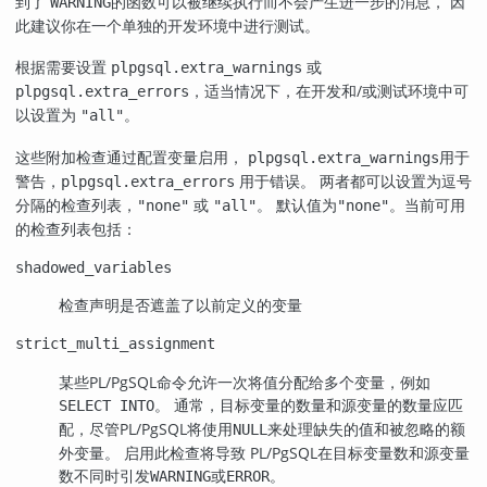
到了
的函数可以被继续执行而不会产生进一步的消息， 因
WARNING
此建议你在一个单独的开发环境中进行测试。
根据需要设置
或
plpgsql.extra_warnings
，适当情况下，在开发和/或测试环境中可
plpgsql.extra_errors
以设置为
。
"all"
这些附加检查通过配置变量启用，
用于
plpgsql.extra_warnings
警告，
用于错误。 两者都可以设置为逗号
plpgsql.extra_errors
分隔的检查列表，
或
。 默认值为
。当前可用
"none"
"all"
"none"
的检查列表包括：
shadowed_variables
检查声明是否遮盖了以前定义的变量
strict_multi_assignment
某些
PL/PgSQL
命令允许一次将值分配给多个变量，例如
。 通常，目标变量的数量和源变量的数量应匹
SELECT INTO
配，尽管
PL/PgSQL
将使用
来处理缺失的值和被忽略的额
NULL
外变量。 启用此检查将导致
PL/PgSQL
在目标变量数和源变量
数不同时引发
或
。
WARNING
ERROR