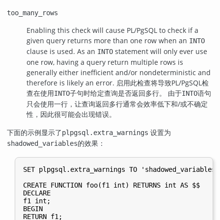
too_many_rows
Enabling this check will cause
PL/PgSQL
to check if a
given query returns more than one row when an
INTO
clause is used. As an
statement will only ever use
INTO
one row, having a query return multiple rows is
generally either inefficient and/or nondeterministic and
therefore is likely an error. 启用此检查将导致
PL/PgSQL
检
查在使用
子句时给定查询是否返回多行。 由于
语句
INTO
INTO
只会使用一行，让查询返回多行通常会效率低下和/或不确定
性，因此很可能会出现错误。
下面的示例显示了
设置为
plpgsql.extra_warnings
的效果：
shadowed_variables
SET plpgsql.extra_warnings TO 'shadowed_variables';
CREATE FUNCTION foo(f1 int) RETURNS int AS $$

DECLARE

f1 int;

BEGIN

RETURN f1;
