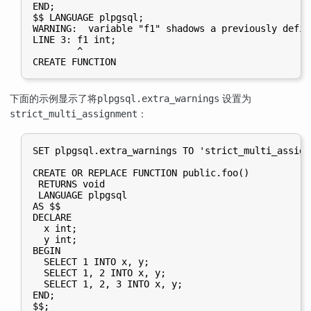
END;

$$ LANGUAGE plpgsql;

WARNING:  variable "f1" shadows a previously defin
LINE 3: f1 int;

        ^

下面的示例显示了将
设置为
plpgsql.extra_warnings
：
strict_multi_assignment
SET plpgsql.extra_warnings TO 'strict_multi_assignm
CREATE OR REPLACE FUNCTION public.foo()

 RETURNS void

 LANGUAGE plpgsql

AS $$

DECLARE

  x int;

  y int;

BEGIN

  SELECT 1 INTO x, y;

  SELECT 1, 2 INTO x, y;

  SELECT 1, 2, 3 INTO x, y;

END;

$$;
