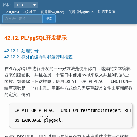
版本：
纠错本页面
PostgreSQL中文社区
问题报告(gitee)
问题报告(github)
搜索
42.12.
PL/pgSQL
开发提示
42.12.1. 处理引号
42.12.2. 额外的编译时和运行时检查
在
PL/pgSQL
中进行开发的一种好方法是使用你自己选择的文本编辑
器来创建函数，并且在另一个窗口中使用
psql
来载入并且测试那些
函数。如果你正在这样做，使用
来
CREATE OR REPLACE FUNCTION
编写函数是一个好主意。用那种方式你只需要重载该文件来更新函数
的定义。例如：
CREATE OR REPLACE FUNCTION testfunc(integer) RETUR
          ....

在运行
psql
期间，你可以用下面的命令载入或者重载这样一个函数