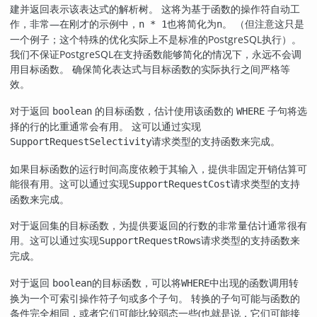
建并返回表示该表达式的解析树。 这将为基于函数的操作符自动工
作，非常—在刚才的示例中，
也将简化为
。 （但注意这只是
n * 1
n
一个例子；这个特殊的优化实际上不是标准的
PostgreSQL
执行）。
我们不保证
PostgreSQL
在支持函数能够简化的情况下，永远不会调
用目标函数。 确保简化表达式与目标函数的实际执行之间严格等
效。
对于返回
的目标函数，估计使用该函数的
子句将选
boolean
WHERE
择的行的比重通常会有用。 这可以通过实现
请求类型的支持函数来完成。
SupportRequestSelectivity
如果目标函数的运行时间高度依赖于其输入，提供非固定开销估算可
能很有用。这可以通过实现
请求类型的支持
SupportRequestCost
函数来完成。
对于返回集的目标函数，为提供要返回的行数的非常量估计通常很有
用。这可以通过实现
请求类型的支持函数来
SupportRequestRows
完成。
对于返回
的目标函数，可以将
中出现的函数调用转
boolean
WHERE
换为一个可索引操作符子句或多个子句。 转换的子句可能与函数的
条件完全相同，或者它们可能比较弱态一些(也就是说，它们可能接