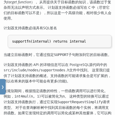
为
target function
）， 从而提供关于目标函数的知识，该函数过于复
杂而无法以声明方式表示。 计划器支持函数必须写在 C 中（尽管它
们的目标函数可以不是），所以这是一个高级功能，相对很少有人会
使用。
计划器支持函数必须具有SQL签名
当建立目标函数时，它通过指定
子句附加到它的目标函数。
SUPPORT
计划器支持函数的 API 的详细信息可以在
PostgreSQL
源代码中的
文件中找到。 这里我们提
src/include/nodes/supportnodes.h
供了计划器支持函数的概述。支持函数的可能请求集合是可扩展的，
所以在将来的版本中可能会有更多(功能)。
❯
在规划期间，根据指定函数的特性，一些函数调用可以进行简化。
例如，
可以被简化为
。 这种类型的转换可以通过
int4mul(n, 1)
n
计划器支持函数执行，通过它实现
请求
SupportRequestSimplify
类型。 对于在查询解析树中找到其目标函数的每个实例，将调用支
持函数。如果它发现特定的调用可以简化成某种其他窗体，它可以构