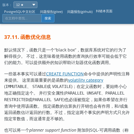
版本：
纠错本页面
PostgreSQL中文社区
问题报告(gitee)
问题报告(github)
搜索
37.11. 函数优化信息
默认情况下，函数只是一个
“
black box
”
，数据库系统对它的行为了
解得很少。 不过，这意味着使用函数的查询执行效率可能会低于它
们的能力。可以提供额外的知识帮助计划器优化函数调用。
一些基本事实可以通过
CREATE FUNCTION
命令中提供的声明性注释
来提供。 这里面最重要的是函数的
volatility category
(
、
或
)；在定义函数时，要始终小心
IMMUTABLE
STABLE
VOLATILE
地正确指定这个。 并行安全属性(
、
PARALLEL UNSAFE
PARALLEL
或
)也必须被指定，如果你希望在并行
RESTRICTED
PARALLEL SAFE
查询中使用该函数。 指定函数的估算执行开销也会有作用，和/或集
返回函数估计返回的行数。不过，指定这两个事实的声明方式只允许
指定常数值，而这通常是不够的。
也可以将一个
planner support function
附加到SQL-可调用函数（称