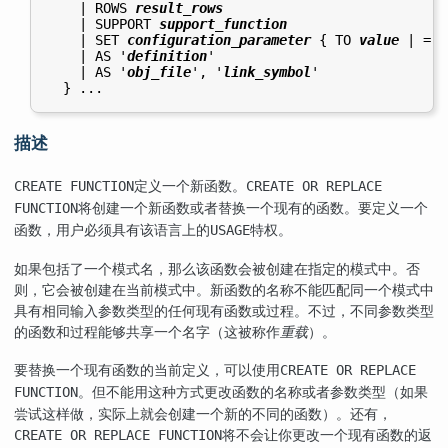
    | ROWS 
result_rows
    | SUPPORT 
support_function
    | SET 
configuration_parameter
 { TO 
value
 | = 
v
    | AS '
definition
'

    | AS '
obj_file
', '
link_symbol
'

描述
定义一个新函数。
CREATE FUNCTION
CREATE OR REPLACE
将创建一个新函数或者替换一个现有的函数。要定义一个
FUNCTION
函数，用户必须具有该语言上的
特权。
USAGE
如果包括了一个模式名，那么该函数会被创建在指定的模式中。否
则，它会被创建在当前模式中。新函数的名称不能匹配同一个模式中
具有相同输入参数类型的任何现有函数或过程。不过，不同参数类型
的函数和过程能够共享一个名字（这被称作
重载
）。
要替换一个现有函数的当前定义，可以使用
CREATE OR REPLACE
。但不能用这种方式更改函数的名称或者参数类型（如果
FUNCTION
尝试这样做，实际上就会创建一个新的不同的函数）。还有，
将不会让你更改一个现有函数的返
CREATE OR REPLACE FUNCTION