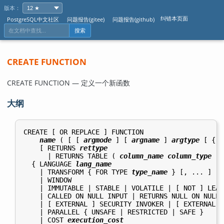
版本：
纠错本页面
PostgreSQL中文社区
问题报告(gitee)
问题报告(github)
搜索
CREATE FUNCTION
CREATE FUNCTION — 定义一个新函数
大纲
CREATE [ OR REPLACE ] FUNCTION

name
 ( [ [ 
argmode
 ] [ 
argname
 ] 
argtype
 [ { D
    [ RETURNS 
rettype
      | RETURNS TABLE ( 
column_name
column_type
 [,
  { LANGUAGE 
lang_name
    | TRANSFORM { FOR TYPE 
type_name
 } [, ... ]

    | WINDOW

    | IMMUTABLE | STABLE | VOLATILE | [ NOT ] LEAKP
    | CALLED ON NULL INPUT | RETURNS NULL ON NULL 
    | [ EXTERNAL ] SECURITY INVOKER | [ EXTERNAL ]
    | PARALLEL { UNSAFE | RESTRICTED | SAFE }

    | COST 
execution_cost