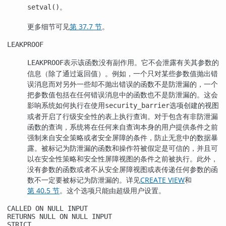
。
setval()
更多细节可见
第 37.7 节
。
LEAKPROOF
表示该函数没有副作用。它不会泄露有关其参数的
LEAKPROOF
信息（除了通过返回值）。例如，一个只对某些参数值抛出错
误消息而对另外一些却不抛出错误的函数不是防泄漏的，一个
把参数值包括在任何错误消息中的函数也不是防泄漏的。这会
影响系统如何执行在使用
选项创建的视图
security_barrier
或者开启了行级安全性的表上执行查询。对于包含有非防泄漏
函数的查询，系统将在任何来自查询本身的用户提供条件之前
强制来自安全策略或者安全屏障的条件，防止无意中的数据暴
露。被标记为防泄漏的函数和操作符被假定是可信的，并且可
以在安全性策略和安全性屏障视图的条件之前被执行。此外，
没有参数的函数或者不从安全屏障视图或表传递任何参数的函
数不一定要被标记为防泄漏的。详见
CREATE VIEW
和
第 40.5 节
。这个选项只能由超级用户设置。
CALLED ON NULL INPUT
RETURNS NULL ON NULL INPUT
STRICT