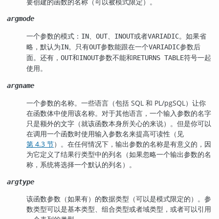
要创建的函数的名称（可以被模式限定）。
argmode
一个参数的模式：
、
、
或者
。如果省
IN
OUT
INOUT
VARIADIC
略，默认为
。只有
参数能跟在一个
参数后
IN
OUT
VARIADIC
面。还有，
和
参数不能和
符号一起
OUT
INOUT
RETURNS TABLE
使用。
argname
一个参数的名称。一些语言（包括 SQL 和 PL/pgSQL）让你
在函数体中使用该名称。对于其他语言，一个输入参数的名字
只是额外的文字（就该函数本身所关心的来说）。但是你可以
在调用一个函数时使用输入参数名来提高可读性（见
第 4.3 节
）。在任何情况下，输出参数的名称是有意义的，因
为它定义了结果行类型中的列名（如果忽略一个输出参数的名
称，系统将选择一个默认的列名）。
argtype
该函数参数（如果有）的数据类型（可以是模式限定的）。参
数类型可以是基本类型、组合类型或者域类型，或者可以引用