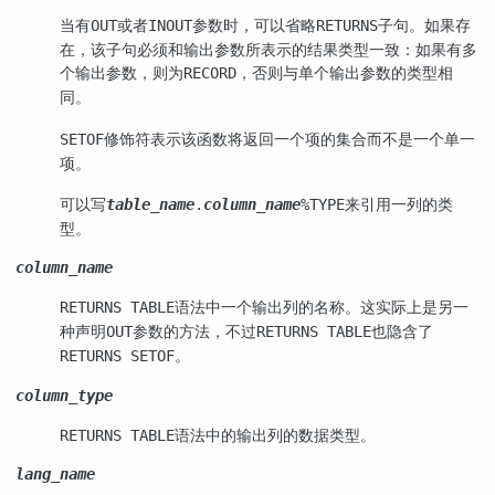
当有
或者
参数时，可以省略
子句。如果存
OUT
INOUT
RETURNS
在，该子句必须和输出参数所表示的结果类型一致：如果有多
个输出参数，则为
，否则与单个输出参数的类型相
RECORD
同。
修饰符表示该函数将返回一个项的集合而不是一个单一
SETOF
项。
可以写
来引用一列的类
table_name
.
column_name
%TYPE
型。
column_name
语法中一个输出列的名称。这实际上是另一
RETURNS TABLE
种声明
参数的方法，不过
也隐含了
OUT
RETURNS TABLE
。
RETURNS SETOF
column_type
语法中的输出列的数据类型。
RETURNS TABLE
lang_name