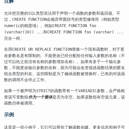
注解
允许把完整的
SQL
类型语法用于声明一个函数的参数和返回值。不
过，
会抛弃带圆括号的类型修饰符（例如类型
CREATE FUNCTION
的精度域）。例如
numeric
CREATE FUNCTION foo
和
(varchar(10)) ...
CREATE FUNCTION foo (varchar) ...
完全一样。
在用
替换一个现有函数时，对于更
CREATE OR REPLACE FUNCTION
改参数名是有限制的。不能更改已经分配给任何输入参数的名称（不
过可以给之前没有名称的参数增加名称）。如果有多于一个输出参
数，不能更改输出参数的名称，因为可能会改变描述函数结果的匿名
组合类型的列名。这些限制是为了确保函数被替换时，已有的对该函
数的调用不会停止工作。
如果一个被声明为
的函数带有一个
参数，会严格检
STRICT
VARIADIC
查该可变数组
作为一个整体
是否为非空。如果该数组有空值元素，该
函数仍将被调用。
示例
这里是一些小例子，它们可以帮你了解函数创建。更多信息和例子可