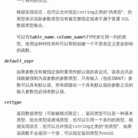
一个表列的类型。
根据实现语言，也可以允许指定
之类的
“
伪类型
”
。伪
cstring
类型表示实际参数类型没有被完整指定或者不属于普通 SQL
数据类型集合。
可以写
来引用一列的类
table_name
.
column_name
%TYPE
型。使用这种特性有时可以帮助创建一个不受表定义更改影响
的函数。
default_expr
如果参数没有被指定值时要用作默认值的表达式。该表达式必
须能被强制为该参数的参数类型。只有输入（包括
）参
INOUT
数可以具有默认值。所有跟随在一个具有默认值的参数之后的
输入参数也必须有默认值。
rettype
返回数据类型（可能被模式限定）。返回类型可以是一种基本
类型、组合类型或者域类型，也可以引用一个表列的类型。根
据实现语言，也可以允许指定
之类的
“
伪类型
”
。如果
cstring
该函数不会返回一个值，可以指定返回类型为
。
void