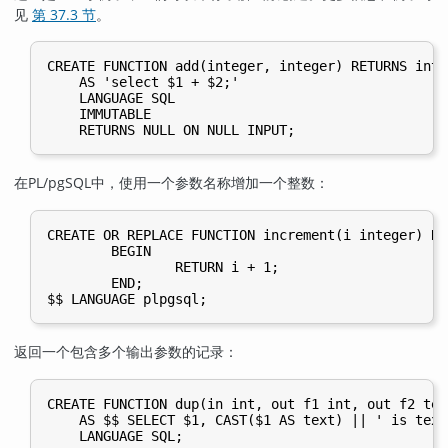
见
第 37.3 节
。
CREATE FUNCTION add(integer, integer) RETURNS integ
    AS 'select $1 + $2;'

    LANGUAGE SQL

    IMMUTABLE

在
PL/pgSQL
中，使用一个参数名称增加一个整数：
CREATE OR REPLACE FUNCTION increment(i integer) RE
        BEGIN

                RETURN i + 1;

        END;

返回一个包含多个输出参数的记录：
CREATE FUNCTION dup(in int, out f1 int, out f2 text
    AS $$ SELECT $1, CAST($1 AS text) || ' is text'
    LANGUAGE SQL;
