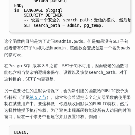
        RETURN passed;

END;

$$  LANGUAGE plpgsql

    SECURITY DEFINER

    -- 设置一个安全的 search_path：受信的模式，然后是 'p
这个函数的目的是为了访问表
。但是如果没有
子句
admin.pwds
SET
或者带有
子句却只提到
，该函数会变成创建一个名为
SET
admin
pwds
的临时表。
在
PostgreSQL
版本 8.3 之前，
子句不可用，因而较老的函数可
SET
能包含相当复杂的逻辑来保存、设置以及恢复
。对于
search_path
这种目的，
子句更容易。
SET
另一点要记住的是默认情况下，会为新创建的函数给
授予执
PUBLIC
行特权（详见
第 5.7 节
）。你常常会希望把安全定义器函数的使用限
制在某些用户中。要这样做，你必须收回默认的
特权，然后
PUBLIC
选择性地授予执行特权。为了避免出现新函数能被所有人访问的时间
窗口，应在一个事务中创建它并且设置特权。例如：
BEGIN;
