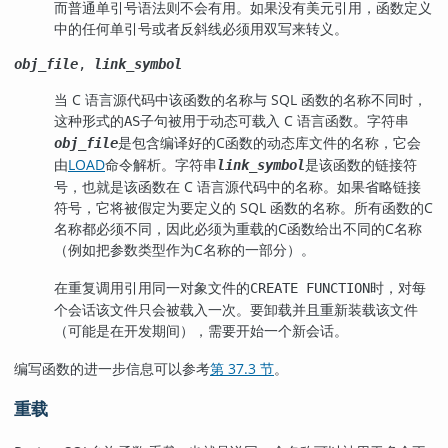
而普通单引号语法则不会有用。如果没有美元引用，函数定义
中的任何单引号或者反斜线必须用双写来转义。
obj_file
,
link_symbol
当 C 语言源代码中该函数的名称与 SQL 函数的名称不同时，
这种形式的
子句被用于动态可载入 C 语言函数。字符串
AS
是包含编译好的C函数的动态库文件的名称，它会
obj_file
由
LOAD
命令解析。字符串
是该函数的链接符
link_symbol
号，也就是该函数在 C 语言源代码中的名称。如果省略链接
符号，它将被假定为要定义的 SQL 函数的名称。所有函数的C
名称都必须不同，因此必须为重载的C函数给出不同的C名称
（例如把参数类型作为C名称的一部分）。
在重复调用引用同一对象文件的
时，对每
CREATE FUNCTION
个会话该文件只会被载入一次。要卸载并且重新装载该文件
（可能是在开发期间），需要开始一个新会话。
编写函数的进一步信息可以参考
第 37.3 节
。
重载