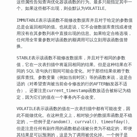
这些属性告知查询优化器该函数的行为。最多只能指定其中一
个。如果这些都不出现，则会默认为
。
VOLATILE
表示该函数不能修改数据库并且对于给定的参数值
IMMUTABLE
总是会返回相同的值。也就是说，它不会做数据库查找或者使
用没有在其参数列表中直接出现的信息。如果给定合格选项，
任何用全常量参数对该函数的额调用可以立刻用该函数值替
换。
表示该函数不能修改数据库，并且对于相同的参数
STABLE
值，它在一次表扫描中将返回相同的结果。但是这种结果在不
同的 SQL 语句执行期间可能会变化。对于那些结果依赖于数
据库查找、参数变量（例如当前时区）等的函数来说，这是合
适的（对希望查询被当前命令修改的行的
触发器不适
AFTER
合）。还要注意
函数族适合被标记为稳
current_timestamp
定，因为它们的值在一个事务内不会改变。
表示该函数的值在一次表扫描中都有可能改变，因
VOLATILE
此不能做优化。在这种意义上，相对较少的数据库函数是不稳
定的，一些例子是
、
、
。
random()
currval()
timeofday()
但是注意任何有副作用的函数都必须被分类为不稳定的，即便
其结果是可以预测的，这是为了调用被优化掉。一个例子是