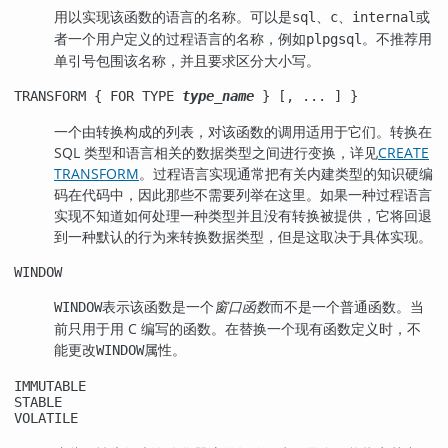
用以实现该函数的语言的名称。可以是
、
、
或
sql
c
internal
者一个用户定义的过程语言的名称，例如
。不推荐用
plpgsql
单引号包围该名称，并且要求区分大小写。
TRANSFORM { FOR TYPE
type_name
} [, ... ] }
一个由转换构成的列表，对该函数的调用适用于它们。转换在
SQL 类型和语言相关的数据类型之间进行变换，详见
CREATE
TRANSFORM
。过程语言实现通常把有关内建类型的知识硬编
码在代码中，因此那些不需要列举在这里。如果一种过程语言
实现不知道如何处理一种类型并且没有转换被提供，它将回退
到一种默认的行为来转换数据类型，但是这取决于具体实现。
WINDOW
表示该函数是一个
窗口函数
而不是一个普通函数。当
WINDOW
前只用于用 C 编写的函数。在替换一个现有函数定义时，不
能更改
属性。
WINDOW
IMMUTABLE
STABLE
VOLATILE