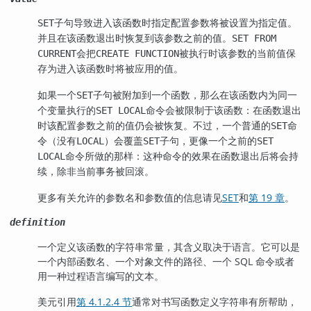
子句导致进入该函数时指定配置参数将被设置为指定值。
SET
并且在该函数退出时恢复到该参数之前的值。
SET FROM
会把
被执行时该参数的当前值保
CURRENT
CREATE FUNCTION
存为进入该函数时将被应用的值。
如果一个
子句被附加到一个函数，那么在该函数内为同一
SET
个变量执行的
命令会被限制于该函数：在函数退出
SET LOCAL
时该配置参数之前的值仍会被恢复。不过，一个普通的
命
SET
令（没有
）会覆盖
子句，更像一个之前的
LOCAL
SET
SET
命令所做的那样：这种命令的效果在函数退出后将会持
LOCAL
续，除非当前事务被回滚。
更多有关允许的参数名和参数值的信息请见
SET
和
第 19 章
。
definition
一个定义该函数的字符串常量，其含义取决于语言。它可以是
一个内部函数名、一个对象文件的路径、一个 SQL 命令或者
用一种过程语言编写的文本。
美元引用
第 4.1.2.4 节
通常对书写函数定义字符串有所帮助，