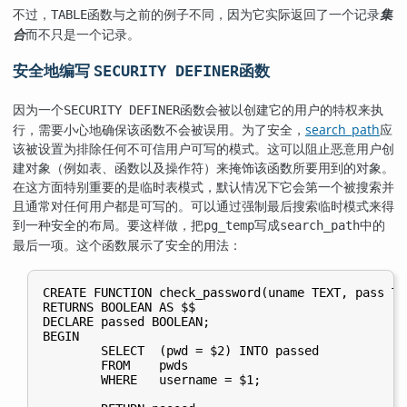
不过，
函数与之前的例子不同，因为它实际返回了一个记录
集
TABLE
合
而不只是一个记录。
安全地编写
函数
SECURITY DEFINER
因为一个
函数会被以创建它的用户的特权来执
SECURITY DEFINER
行，需要小心地确保该函数不会被误用。为了安全，
search_path
应
该被设置为排除任何不可信用户可写的模式。这可以阻止恶意用户创
建对象（例如表、函数以及操作符）来掩饰该函数所要用到的对象。
在这方面特别重要的是临时表模式，默认情况下它会第一个被搜索并
且通常对任何用户都是可写的。可以通过强制最后搜索临时模式来得
到一种安全的布局。要这样做，把
写成
中的
pg_temp
search_path
最后一项。这个函数展示了安全的用法：
CREATE FUNCTION check_password(uname TEXT, pass TEX
RETURNS BOOLEAN AS $$

DECLARE passed BOOLEAN;

BEGIN

        SELECT  (pwd = $2) INTO passed

        FROM    pwds

        WHERE   username = $1;
