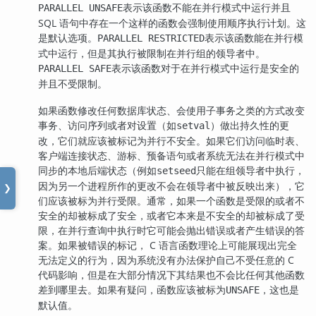
表示该函数不能在并行模式中运行并且
PARALLEL UNSAFE
SQL 语句中存在一个这样的函数会强制使用顺序执行计划。这
是默认选项。
表示该函数能在并行模
PARALLEL RESTRICTED
式中运行，但是其执行被限制在并行组的领导者中。
表示该函数对于在并行模式中运行是安全的
PARALLEL SAFE
并且不受限制。
如果函数修改任何数据库状态、会使用子事务之类的方式改变
事务、访问序列或者对设置（如
）做出持久性的更
setval
改，它们就应该被标记为并行不安全。如果它们访问临时表、
客户端连接状态、游标、预备语句或者系统无法在并行模式中
同步的本地后端状态（例如
只能在组领导者中执行，
setseed
因为另一个进程所作的更改不会在领导者中被反映出来），它
❯
们应该被标为并行受限。通常，如果一个函数是受限的或者不
安全的却被标成了安全，或者它本来是不安全的却被标成了受
限，在并行查询中执行时它可能会抛出错误或者产生错误的答
案。如果被错误的标记， C 语言函数理论上可能展现出完全
无法定义的行为，因为系统没有办法保护自己不受任意的 C
代码影响，但是在大部分情况下其结果也不会比任何其他函数
差到哪里去。如果有疑问，函数应该被标为
，这也是
UNSAFE
默认值。