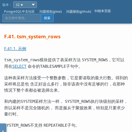
版本：
纠错本页面
PostgreSQL中文社区
问题报告(gitee)
问题报告(github)
搜索
F.41. tsm_system_rows
F.41.1. 示例
模块提供了表采样方法
，它可以
tsm_system_rows
SYSTEM_ROWS
用在
SELECT
命令的
子句中。
TABLESAMPLE
这种表采样方法接受一个整数参数，它是要读取的最大行数。得到的
采样将总是包 含正好这么多行，除非该表中没有足够的行，在那种
情况下整个表都会被选择出来。
和内建的
采样方法一样，
执行块级别的采样，
SYSTEM
SYSTEM_ROWS
所以采样不是完全随机的， 而是服从于聚簇效果，特别是只要求少
量行时。
不支持
子句。
SYSTEM_ROWS
REPEATABLE