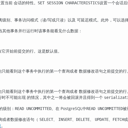
置当前 会话的特性。
设置一个会话后
SET SESSION CHARACTERISTICS
离级别、事务访问模式（读/写或只读）以及 可延迟模式。此外，可以选
当其他事务并行运行时该事务能看见什么数据：
在它开始前提交的行。这是默认值。
句只能看到这个事务中执行的第一个查询或者 数据修改语句之前提交的行
句只能看到这个事务中执行的第一个查询或者 数据修改语句之前提交的行
行时不可能出现 的情况，其中之一将会被回滚并且得到一个
serializat
外的级别：
。在
PostgreSQL
中
被
READ UNCOMMITTED
READ UNCOMMITTED
询或者数据修改语句（
、
、
、
、
SELECT
INSERT
DELETE
UPDATE
FETCH
章
。