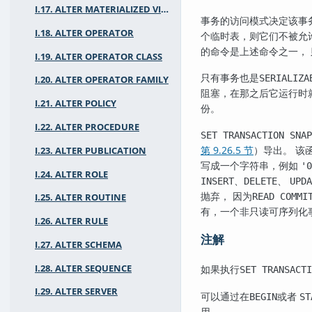
I.17. ALTER MATERIALIZED VIEW
事务的访问模式决定该事务
I.18. ALTER OPERATOR
个临时表，则它们不被允
的命令是上述命令之一，
I.19. ALTER OPERATOR CLASS
只有事务也是
SERIALIZA
I.20. ALTER OPERATOR FAMILY
阻塞，在那之后它运行时
I.21. ALTER POLICY
份。
I.22. ALTER PROCEDURE
SET TRANSACTION SNAP
第 9.26.5 节
）导出。 该
I.23. ALTER PUBLICATION
写成一个字符串，例如
'0
I.24. ALTER ROLE
、
、
INSERT
DELETE
UPDA
抛弃， 因为
READ COMMI
I.25. ALTER ROUTINE
有，一个非只读可序列化
I.26. ALTER RULE
注解
I.27. ALTER SCHEMA
I.28. ALTER SEQUENCE
如果执行
SET TRANSACTI
I.29. ALTER SERVER
可以通过在
或者
BEGIN
ST
用。