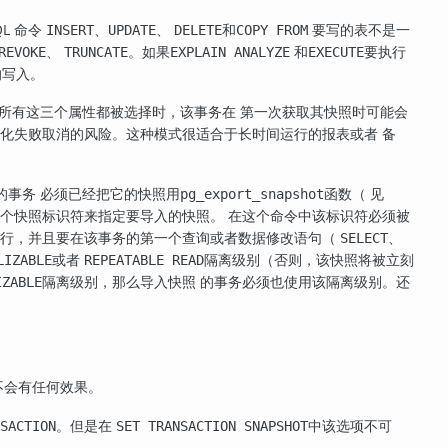
L 命令
、
、
和
要写的表不是一
INSERT
UPDATE
DELETE
COPY FROM
、
。如果
和
要执行
REVOKE
TRUNCATE
EXPLAIN ANALYZE
EXECUTE
的写入。
所有这三个属性都被选择时，该事务在 第一次获取其快照时可能会
列化失败取消的风险。这种模式很适合于长时间运行的报表或者 备
的事务 必须已经把它的快照用
函数（ 见
pg_export_snapshot
个快照标识符来指定要导入的快照。 在这个命令中该标识符必须被
执行，并且要在该事务的第一个查询或者数据修改语句（
、
SELECT
或者
隔离级别（否则，该快照将被立刻
LIZABLE
REPEATABLE READ
隔离级别，那么导入快照 的事务必须也使用该隔离级别。还
IZABLE
不会有任何效果。
。但是在
中该选项不可
SACTION
SET TRANSACTION SNAPSHOT