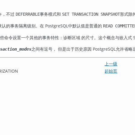
令，不过
事务模式和
形式除
DEFERRABLE
SET TRANSACTION SNAPSHOT
默认的事务隔离级别。在
PostgreSQL
中默认值是普通的
READ COMMITTE
用这些命令设置一个其他的事务特性：诊断区域 的尺寸。这个概念与嵌入式 
之间有逗号， 但是出于历史原因
PostgreSQL
允许省略
saction_modes
上一级
RIZATION
起始页