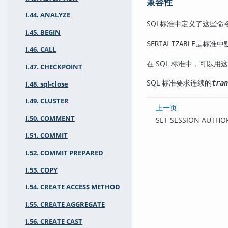
兼容性
I.44. ANALYZE
SQL
标准中定义了这些命
I.45. BEGIN
是标准中
SERIALIZABLE
I.46. CALL
在 SQL 标准中，可以
I.47. CHECKPOINT
SQL 标准要求连续的
tran
I.48. sql-close
I.49. CLUSTER
上一页
I.50. COMMENT
SET SESSION AUTHO
I.51. COMMIT
I.52. COMMIT PREPARED
I.53. COPY
I.54. CREATE ACCESS METHOD
I.55. CREATE AGGREGATE
I.56. CREATE CAST