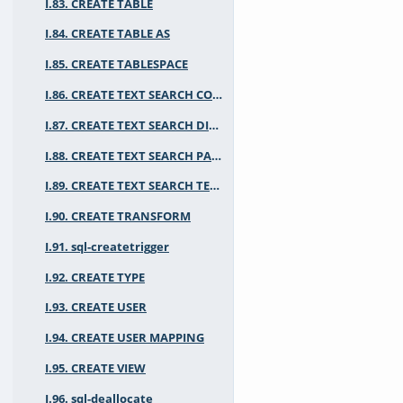
I.83. CREATE TABLE
I.84. CREATE TABLE AS
I.85. CREATE TABLESPACE
I.86. CREATE TEXT SEARCH CONFIGURATION
I.87. CREATE TEXT SEARCH DICTIONARY
I.88. CREATE TEXT SEARCH PARSER
I.89. CREATE TEXT SEARCH TEMPLATE
I.90. CREATE TRANSFORM
I.91. sql-createtrigger
I.92. CREATE TYPE
I.93. CREATE USER
I.94. CREATE USER MAPPING
I.95. CREATE VIEW
I.96. sql-deallocate