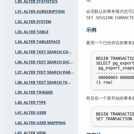
I.30. ALTER STATISTICS
会话默认的事务模式也可
I.31. ALTER SUBSCRIPTION
SET SESSION CHARACTE
I.32. ALTER SYSTEM
示例
I.33. ALTER TABLE
I.34. ALTER TABLESPACE
要用一个已经存在的事务
I.35. ALTER TEXT SEARCH CONFIGURATION
BEGIN TRANSACTIO
I.36. ALTER TEXT SEARCH DICTIONARY
SELECT pg_export
 pg_export_snaps
I.37. ALTER TEXT SEARCH PARSER
----------------
 00000003-000000
I.38. ALTER TEXT SEARCH TEMPLATE
I.39. ALTER TRIGGER
然后在一个新开始的事务
I.40. ALTER TYPE
I.41. ALTER USER
BEGIN TRANSACTIO
I.42. ALTER USER MAPPING
I.43. ALTER VIEW