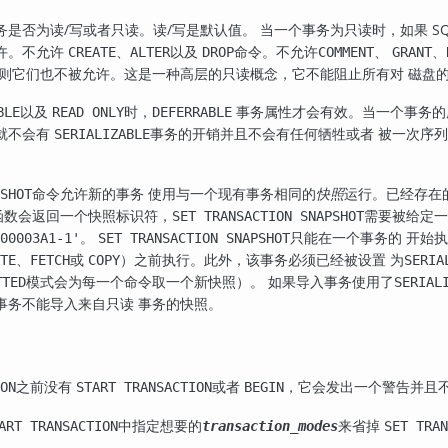
是否为读/写或者只读。读/写是默认值。 当一个事务为只读时，如果 SQ
许。不允许
、
以及
命令。不允许
、
、
CREATE
ALTER
DROP
COMMENT
GRANT
 则它们也不被允许。这是一种高层的只读概念，它不能阻止所有对 磁盘
以及
时，
事务属性才会有效。当一个事务的
BLE
READ ONLY
DEFERRABLE
就不会有
事务的开销并且不会有任何牺牲或者 被一次序
SERIALIZABLE
命令允许新的事务 使用与一个现有事务相同的
快照
运行。已经存在
SHOT
函数会返回一个快照标识符，
需要被给定一
SET TRANSACTION SNAPSHOT
。
只能在一个事务的 开始
00003A1-1'
SET TRANSACTION SNAPSHOT
、
或
）之前执行。此外，该事务必须已经被设置 为
TE
FETCH
COPY
SERIA
模式会为每一个命令取一个新快照）。 如果导入事务使用了
TTED
SERIAL
事务不能导入来自只读 事务的快照。
之前没有
或者
，它会发出一个警告并且
ON
START TRANSACTION
BEGIN
中指定想要的
来省掉
ART TRANSACTION
transaction_modes
SET TRAN