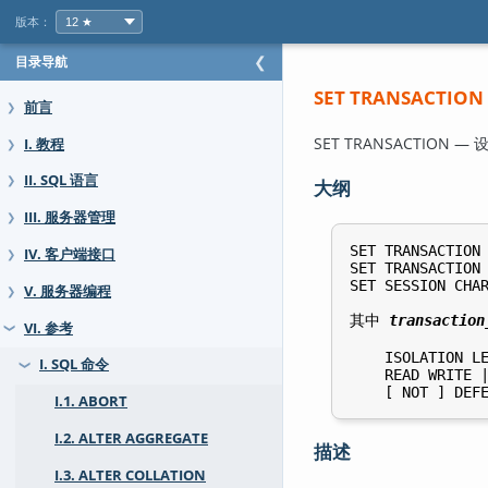
版本：
目录导航
❮
SET TRANSACTION
前言
❯
SET TRANSACTION
I. 教程
❯
II. SQL 语言
❯
大纲
III. 服务器管理
❯
SET TRANSACTION
IV. 客户端接口
❯
SET TRANSACTION
SET SESSION CHA
V. 服务器编程
❯
其中 
transaction
VI. 参考
❯
    ISOLATION LE
I. SQL 命令
❯
    READ WRITE |
I.1. ABORT
I.2. ALTER AGGREGATE
描述
I.3. ALTER COLLATION