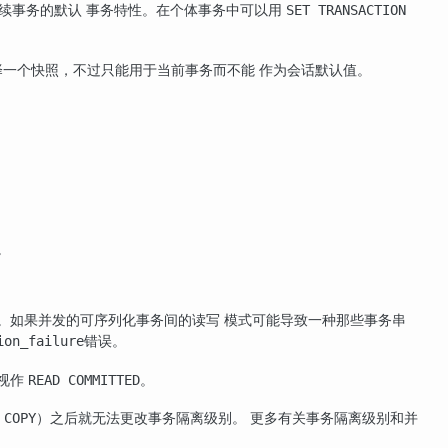
续事务的默认 事务特性。在个体事务中可以用
SET TRANSACTION
择一个快照，不过只能用于当前事务而不能 作为会话默认值。
。
。如果并发的可序列化事务间的读写 模式可能导致一种那些事务串
错误。
ion_failure
视作
。
READ COMMITTED
或
）之后就无法更改事务隔离级别。 更多有关事务隔离级别和并
COPY