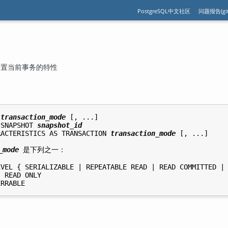
PostgreSQL中文社区
问题报告(git
 — 设置当前事务的特性
 
transaction_mode
 [, ...]

 SNAPSHOT 
snapshot_id
RACTERISTICS AS TRANSACTION 
transaction_mode
 [, ...]

_mode
 是下列之一：
VEL { SERIALIZABLE | REPEATABLE READ | READ COMMITTED | 
 READ ONLY
