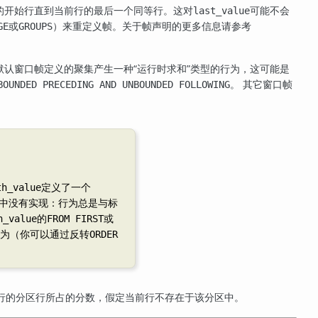
的开始行直到当前行的最后一个同等行。这对
可能不会
last_value
或
）来重定义帧。关于帧声明的更多信息请参考
GE
GROUPS
默认窗口帧定义的聚集产生一种
“
运行时求和
”
类型的行为，这可能是
。 其它窗口帧
BOUNDED PRECEDING AND UNBOUNDED FOLLOWING
定义了一个
th_value
中没有实现：行为总是与标
的
或
h_value
FROM FIRST
为（你可以通过反转
ORDER
行的分区行所占的分数，假定当前行不存在于该分区中。