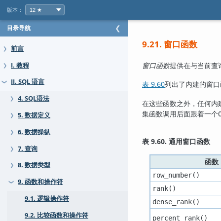
版本：
目录导航
❮
9.21. 窗口函数
前言
❯
窗口函数
提供在与当前查
I. 教程
❯
II. SQL 语言
表 9.60
列出了内建的窗口
❯
4. SQL语法
❯
在这些函数之外，任何内
集函数调用后面跟着一个
5. 数据定义
❯
6. 数据操纵
❯
表 9.60. 通用窗口函数
7. 查询
❯
函数
8. 数据类型
❯
row_number()
9. 函数和操作符
❯
rank()
9.1. 逻辑操作符
dense_rank()
9.2. 比较函数和操作符
percent_rank()