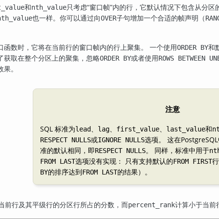
和
只考虑
“
窗口帧
”
内的行，它默认情况下包含从分区
t_value
nth_value
也一样。你可以通过向
子句增加一个合适的帧声明（
nth_value
OVER
RAN
口函数时，它将在当前行的窗口帧内的行上聚集。 一个使用
和
ORDER BY
了获取在整个分区上的聚集，忽略
或者使用
ORDER BY
ROWS BETWEEN UN
效果。
注意
SQL 标准为
、
、
、
和
lead
lag
first_value
last_value
n
或
选项。 这在
PostgreSQL
RESPECT NULLS
IGNORE NULLS
准的默认相同，即
。 同样，标准中用于
RESPECT NULLS
nt
选项没有实现： 只有支持默认的
行
FROM LAST
FROM FIRST
的排序达到
的结果）。
BY
FROM LAST
当前行及其平级行的分区行所占的分数，而
计算小于当前
percent_rank