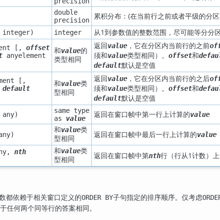
precision
double
累积分布：(在当前行之前或者平级的分区行
precision
从1到参数值的整数范围，尽可能等分分
integer
)
integer
返回
，它在分区内当前行的之前
value
of
ent
[,
offset
和
value
的
须和
类型相同）。
和
t
anyelement
value
offset
defau
类型相同
默认是空值
default
返回
，它在分区内当前行的之后
value
of
ment
[,
和
value
类
须和
类型相同）。
和
,
default
value
offset
defau
型相同
默认是空值
default
same type
返回在窗口帧中第一行上计算的
any
)
value
as
value
和
value
类
返回在窗口帧中最后一行上计算的
any
)
value
型相同
和
value
类
ny
,
nth
返回在窗口帧中第
行（行从1计数）
nth
型相同
数都依赖于相关窗口定义的
子句指定的排序顺序。仅考虑
ORDER BY
ORDE
于任何两个同等行的答案相同。