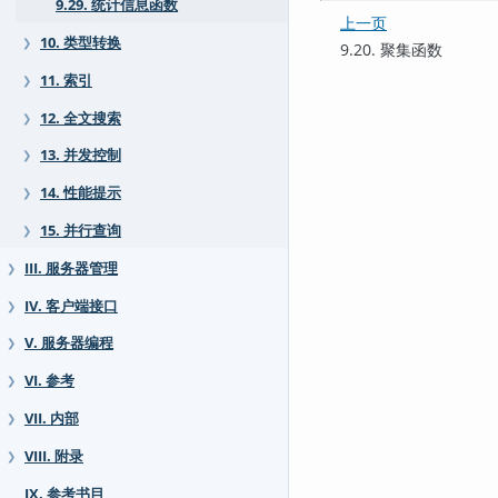
9.29. 统计信息函数
上一页
10. 类型转换
❯
9.20. 聚集函数
11. 索引
❯
12. 全文搜索
❯
13. 并发控制
❯
14. 性能提示
❯
15. 并行查询
❯
III. 服务器管理
❯
IV. 客户端接口
❯
V. 服务器编程
❯
VI. 参考
❯
VII. 内部
❯
VIII. 附录
❯
IX. 参考书目