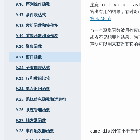
9.16. 序列操作函数
注意
、
first_value
las
给出有用的结果，有时对
9.17. 条件表达式
第 4.2.8 节
。
9.18. 数组函数和操作符
当一个聚集函数被用作窗
9.19. 范围函数和操作符
或者不是想要的结果。为
声明可以用来获得其它的
9.20. 聚集函数
9.21. 窗口函数
9.22. 子查询表达式
9.23. 行和数组比较
9.24. 集合返回函数
9.25. 系统信息函数和运算符
9.26. 系统管理函数
9.27. 触发器函数
计算小于等于
9.28. 事件触发器函数
cume_dist