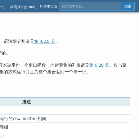
纠错本页面
ee)
问题报告(github)
搜索
。 语法细节则请见
第 4.2.8 节
。
需的。
可以被用作一个窗口函数，内建聚集的列表请见
第 9.20 节
。仅当聚
集的方式运行并且为整个集合返回一个单一行。
描述
同等行的
相同
row_number
等组
 1)