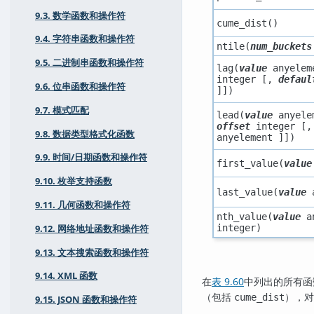
9.3. 数学函数和操作符
cume_dist()
9.4. 字符串函数和操作符
ntile(
num_buckets
9.5. 二进制串函数和操作符
lag(
value
anyelem
integer
[,
defaul
9.6. 位串函数和操作符
]])
9.7. 模式匹配
lead(
value
anyele
offset
integer
[
9.8. 数据类型格式化函数
anyelement
]])
9.9. 时间/日期函数和操作符
first_value(
value
9.10. 枚举支持函数
last_value(
value
9.11. 几何函数和操作符
nth_value(
value
a
integer
)
9.12. 网络地址函数和操作符
9.13. 文本搜索函数和操作符
9.14. XML 函数
在
表 9.60
中列出的所有函
（包括
），对
cume_dist
9.15. JSON 函数和操作符