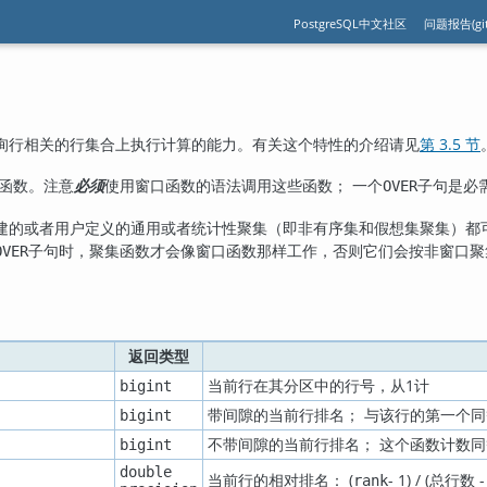
PostgreSQL中文社区
问题报告(git
询行相关的行集合上执行计算的能力。有关这个特性的介绍请见
第 3.5 节
函数。注意
必须
使用窗口函数的语法调用这些函数； 一个
子句是必
OVER
建的或者用户定义的通用或者统计性聚集（即非有序集和假想集聚集）都
子句时，聚集函数才会像窗口函数那样工作，否则它们会按非窗口聚
OVER
返回类型
当前行在其分区中的行号，从1计
bigint
带间隙的当前行排名； 与该行的第一个
bigint
不带间隙的当前行排名； 这个函数计数同
bigint
double
当前行的相对排名： (
- 1) / (总行数 -
rank