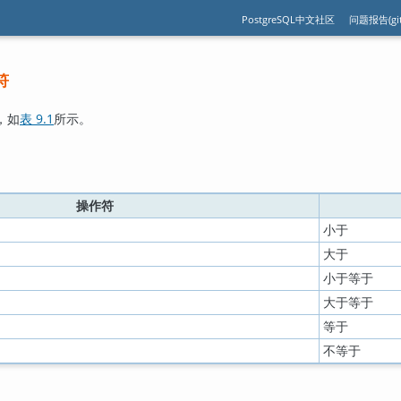
PostgreSQL中文社区
问题报告(git
符
，如
表 9.1
所示。
操作符
小于
大于
小于等于
大于等于
等于
不等于