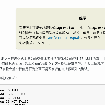
提示
有些应用可能要求表达式
在
expression
= NULL
express
强烈建议这样的应用修改成遵循 SQL 标准。但是，如果
可以使用配置变量
transform_null_equals
。如果打开它，
句转换成
。
x IS NULL
，那么当行表达式本身为非空值或者行的所有域为非空时
为真。
IS NULL
同时包含 NULL 和非空值的域将会对两种测试都返回假。在某些情况下
只会检查整个行值是否为空而不需要在行的域上做额外的测试。
词进行测试：
ion
ion
ion
ion