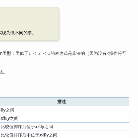
实现为做不同的事。
类型；类似于
的表达式是非法的（因为没有
操作符可
n
1 < 2 < 3
<
法。
描述
和
之间
y
在
和
之间
x
y
对比较值排序后位于
和
之间
x
y
对比较值排序后不位于
和
之间
x
y