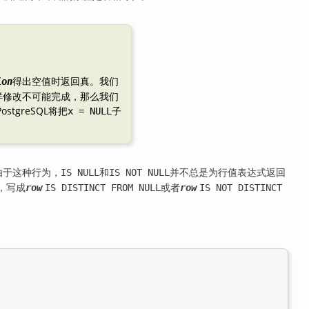
得出空值时返回真。我们
ion
这样修改不可能完成，那么我们
PostgreSQL
将把
子
x = NULL
由于这种行为，
和
并不总是为行值表达式返回
IS NULL
IS NOT NULL
，写成
或者
row
IS DISTINCT FROM NULL
row
IS NOT DISTINCT