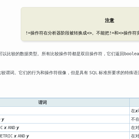
注意
操作符在分析器阶段被转换成
。不能把
和
操作符
!=
<>
!=
<>
可以比较的数据类型。所有比较操作符都是双目操作符，它们返回
boolea
。
较谓词。它们的行为和操作符很像，但是具有 SQL 标准所要求的特殊语
谓词
在
x
不
D
y
在
IC
x
AND
y
在
METRIC
x
AND
y