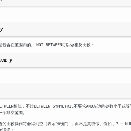
 
y
是包含在范围内的。
可以做相反比较：
NOT BETWEEN
 AND 
y
相似，不过
不要求
左边的参数小于或等
ETWEEN
BETWEEN SYMMETRIC
AND
一个非空范围。
通的比较操作符会得到空（表示
“
未知
”
），而不是真或假。例如，
7 = NU
谓词：
M