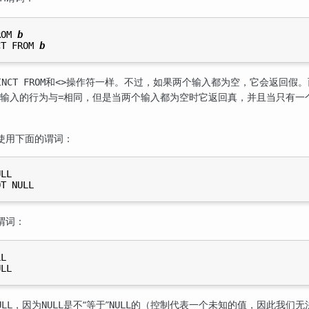
ROM 
b
CT FROM 
b
和
操作符一样。不过，如果两个输入都为空，它会返回假。
INCT FROM
<>
输入的行为与
相同，但是当两个输入都为空时它返回真，并且当只有一
=
使用下面的谓词：
谓词：
，因为
是不
“
等于
”
的（控制代表一个未知的值，因此我们无
LL
NULL
NULL