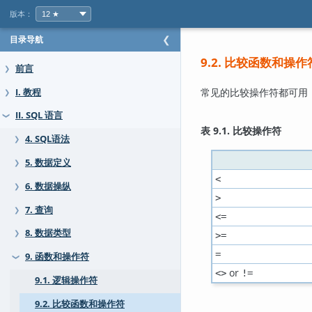
版本：
目录导航
❮
9.2. 比较函数和操作
前言
❯
常见的比较操作符都可用
I. 教程
❯
II. SQL 语言
❯
表 9.1. 比较操作符
4. SQL语法
❯
5. 数据定义
❯
<
6. 数据操纵
❯
>
7. 查询
❯
<=
8. 数据类型
❯
>=
=
9. 函数和操作符
❯
or
<>
!=
9.1. 逻辑操作符
9.2. 比较函数和操作符