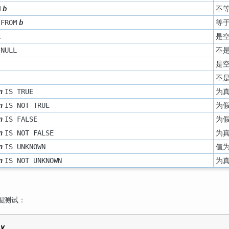
不
M
b
等
 FROM
b
是
L
不
 NULL
是
不
L
为
n
IS TRUE
为
n
IS NOT TRUE
为
n
IS FALSE
为
n
IS NOT FALSE
值
n
IS UNKNOWN
为
n
IS NOT UNKNOWN
围测试：
 
y