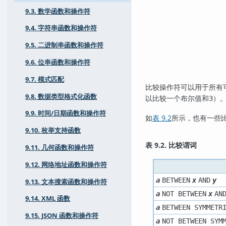
9.3. 数学函数和操作符
9.4. 字符串函数和操作符
9.5. 二进制串函数和操作符
9.6. 位串函数和操作符
9.7. 模式匹配
比较操作符可以用于所有
9.8. 数据类型格式化函数
以比较一个布尔值和
）
3
9.9. 时间/日期函数和操作符
如
表 9.2
所示，也有一些比
9.10. 枚举支持函数
表 9.2. 比较谓词
9.11. 几何函数和操作符
9.12. 网络地址函数和操作符
a
BETWEEN
x
AND
y
9.13. 文本搜索函数和操作符
a
NOT BETWEEN
x
AN
9.14. XML 函数
a
BETWEEN SYMMETR
9.15. JSON 函数和操作符
a
NOT BETWEEN SYM