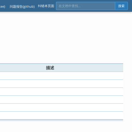
纠错本页面
ee)
问题报告(github)
搜索
描述