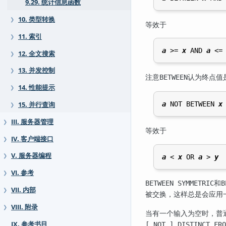
9.29. 统计信息函数
10. 类型转换
❯
等效于
11. 索引
❯
a
 >= 
x
 AND 
a
 <=
12. 全文搜索
❯
13. 并发控制
❯
注意
认为终点值
BETWEEN
14. 性能提示
❯
a
 NOT BETWEEN 
x
15. 并行查询
❯
III. 服务器管理
❯
等效于
IV. 客户端接口
❯
V. 服务器编程
❯
a
 < 
x
 OR 
a
 > 
y
VI. 参考
❯
和
BETWEEN SYMMETRIC
B
VII. 内部
❯
被交换，这样总是会应用
VIII. 附录
❯
当有一个输入为空时，普
IX. 参考书目
[
NOT
] DISTINCT FRO