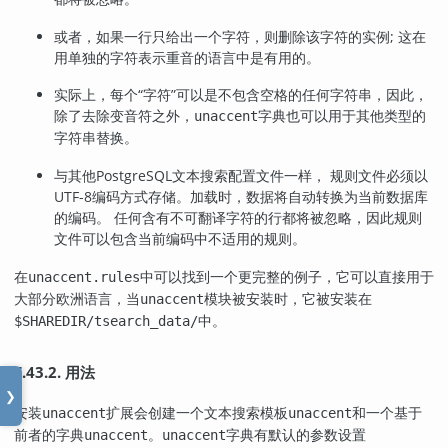
或者，如果一行只给出一个字符，则删除该字符的实例; 这在
用单独的字符表示重音的语言中是有用的。
实际上，每个
“
字符
”
可以是不包含空格的任何字符串，因此，
除了去除变音符之外，
字典也可以用于其他类型的
unaccent
字符串替换。
与其他
PostgreSQL
文本搜索配置文件一样， 规则文件必须以
UTF-8编码方式存储。加载时，数据将自动转换为当前数据库
的编码。 任何含有不可翻译字符的行都将被忽略，因此规则
文件可以包含当前编码中不适用的规则。
在
中可以找到一个更完整的例子，它可以直接用于
unaccent.rules
大部分欧洲语言，当
模块被安装时，它被安装在
unaccent
中。
$SHAREDIR/tsearch_data/
F.43.2. 用法
❯
安装
扩展会创建一个文本搜索模板
和一个基于
unaccent
unaccent
前者的字典
。
字典有默认的参数设置
unaccent
unaccent