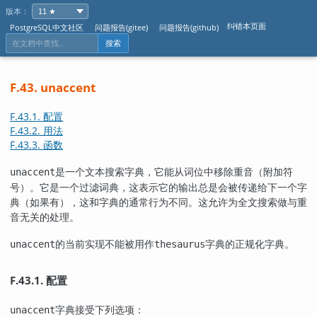
版本：
纠错本页面
PostgreSQL中文社区
问题报告(gitee)
问题报告(github)
搜索
F.43. unaccent
F.43.1. 配置
F.43.2. 用法
F.43.3. 函数
是一个文本搜索字典，它能从词位中移除重音（附加符
unaccent
号）。它是一个过滤词典，这表示它的输出总是会被传递给下一个字
典（如果有），这和字典的通常行为不同。这允许为全文搜索做与重
音无关的处理。
的当前实现不能被用作
字典的正规化字典。
unaccent
thesaurus
F.43.1. 配置
字典接受下列选项：
unaccent