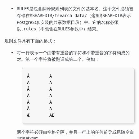
是包含翻译规则列表的文件的基本名。这个文件必须被
RULES
存储在
（这里
表示
$SHAREDIR/tsearch_data/
$SHAREDIR
PostgreSQL
安装的共享数据目录）中。它的名称必须
以
（不包含在
参数中）结束。
.rules
RULES
规则文件具有下面的格式：
每一行表示一个由带有重音的字符和不带重音的字符构成的
对。第一个字符将被翻译成第二个。例如：
À        A

Á        A

Â        A

Ã        A

Ä        A

Å        A

两个字符必须由空格分隔，并且一行上的任何前导或尾随空白
都将被忽略。