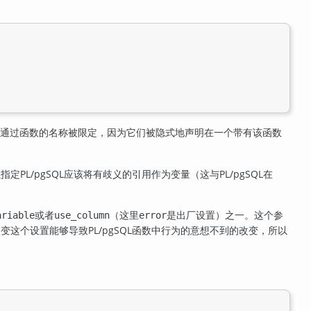
通过函数的名称被限定，因为它们被隐式地声明在一个带有该函数
以指定
PL/pgSQL
应该将有歧义的引用作为变量（这与
PL/pgSQL
在
或者
（这里
是出厂设置）之一。这个参
ariable
use_column
error
改变这个设置能够导致
PL/pgSQL
函数中行为的意想不到的改变，所以