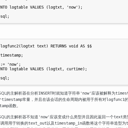
NTO logtable VALUES (logtxt, 'now');

logfunc2(logtxt text) RETURNS void AS $$

timestamp;

:= 'now';

NTO logtable VALUES (logtxt, curtime);

SQL
的主解析器在分析
时就知道字符串
应该被解释为
INSERT
'now'
times
个
常量，并且在该会话的生命周期内被用于所有对
timestamp
logfunc1
函数。
tamp
SQL
的主解析器不知道
应该变成什么类型并且因此返回一个
类
'now'
text
过调用用于转换的
以及
函数将这个字符串造型为
text_out
timestamp_in