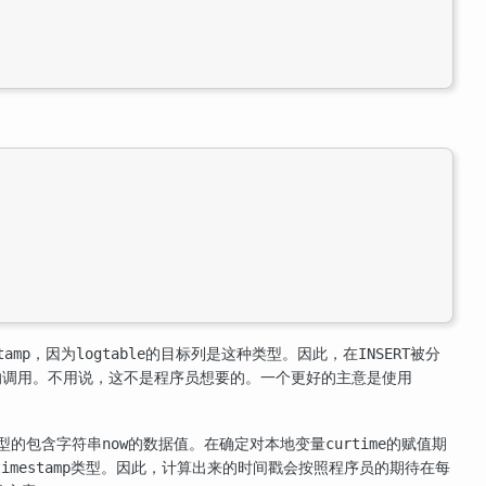
，因为
的目标列是这种类型。因此，在
被分
tamp
logtable
INSERT
的调用。不用说，这不是程序员想要的。一个更好的主意是使用
型的包含字符串
的数据值。在确定对本地变量
的赋值期
now
curtime
类型。因此，计算出来的时间戳会按照程序员的期待在每
timestamp