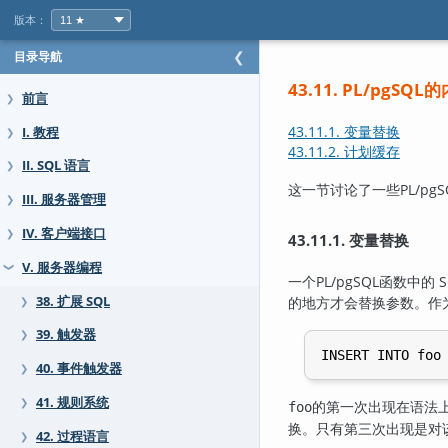
版本：
目录导航
❮
43.11.
PL/pgSQL
的
前言
❯
43.11.1. 变量替换
I. 教程
❯
43.11.2. 计划缓存
II. SQL 语言
❯
这一节讨论了一些
PL/pgS
III. 服务器管理
❯
IV. 客户端接口
❯
43.11.1. 变量替换
V. 服务器编程
❯
一个
PL/pgSQL
函数中的 
38. 扩展 SQL
的地方才会替换参数。作
❯
39. 触发器
❯
40. 事件触发器
❯
41. 规则系统
❯
的第一次出现在语法
foo
换。只有第三次出现是对
42. 过程语言
❯