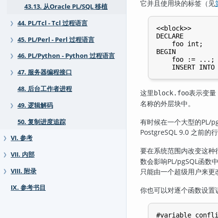
它并且使用块的标签（见
43.13. 从Oracle PL/SQL 移植
44. PL/Tcl - Tcl 过程语言
❯
<<block>>

DECLARE

45. PL/Perl - Perl 过程语言
❯
    foo int;

BEGIN

46. PL/Python - Python 过程语言
❯
    foo := ...;

47. 服务器编程接口
❯
48. 后台工作者进程
这里
表示变量
block.foo
名称的外层块中。
49. 逻辑解码
❯
有时候在一个大型的
PL/p
50. 复制进度追踪
PostgreSQL
9.0 之前
VI. 参考
❯
要在系统范围内改变这种
VII. 内部
❯
数会影响
PL/pgSQL
函数
只能由一个超级用户来更
VIII. 附录
❯
IX. 参考书目
你也可以对逐个函数设置
#variable_confli