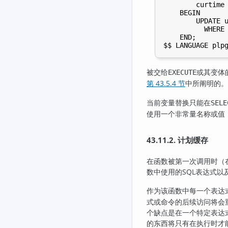
        curtime 
    BEGIN

        UPDATE u
          WHERE 
    END;

被交给
或其变体
EXECUTE
第 43.5.4 节
中所阐明的。
当前变量替换只能在
SELE
使用一个非常量名称或值
43.11.2. 计划缓存
在函数被第一次调用时（
数中使用的
SQL
表达式以
作为该函数中每一个表达
式或命令的后续访问将会
个缺点是在一个特定表达
的东西将只有在执行时才