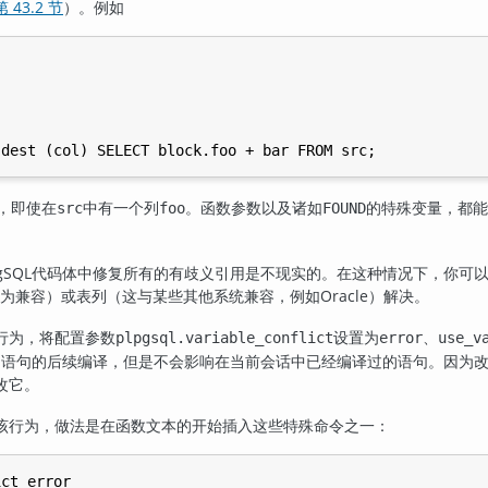
第 43.2 节
）。例如
，即使在
中有一个列
。函数参数以及诸如
的特殊变量，都能
src
foo
FOUND
gSQL
代码体中修复所有的有歧义引用是不现实的。在这种情况下，你可
的行为兼容）或表列（这与某些其他系统兼容，例如
Oracle
）解决。
行为，将配置参数
设置为
、
plpgsql.variable_conflict
error
use_v
中语句的后续编译，但是不会影响在当前会话中已经编译过的语句。因为
改它。
该行为，做法是在函数文本的开始插入这些特殊命令之一：
ct error
