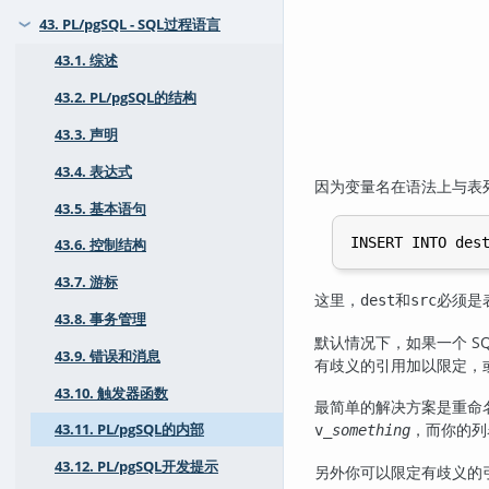
43. PL/pgSQL - SQL过程语言
❯
43.1. 综述
43.2. PL/pgSQL的结构
43.3. 声明
43.4. 表达式
因为变量名在语法上与表
43.5. 基本语句
43.6. 控制结构
43.7. 游标
这里，
和
必须是
dest
src
43.8. 事务管理
默认情况下，如果一个 S
43.9. 错误和消息
有歧义的引用加以限定，
43.10. 触发器函数
最简单的解决方案是重命
，而你的列
43.11. PL/pgSQL的内部
v_
something
43.12. PL/pgSQL开发提示
另外你可以限定有歧义的