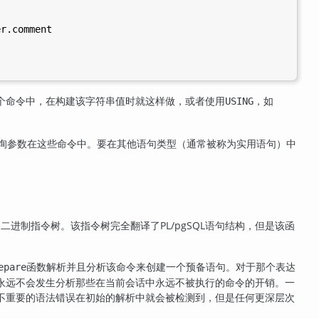
r.comment

个命令中，在构建该字符串值时就这样做，或者使用
，如
USING
许查询参数在这些命令中。要在其他语句类型（通常被称为实用语句）中
的二进制指令树。该指令树完全翻译了
PL/pgSQL
语句结构，但是该函
函数解析并且分析该命令来创建一个预备语句。对于那个表达
epare
永远不会发生分析那些在当前会话中永远不被执行的命令的开销。一
不重要的语法错误在初始的解析中就会被检测到，但是任何更深层次