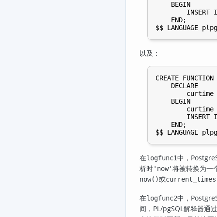
    BEGIN

        INSERT I
    END;

以及：
CREATE FUNCTION 
    DECLARE

        curtime 
    BEGIN

        curtime 
        INSERT I
    END;

在
中，
Postgre
logfunc1
析时
将被转换为一
'now'
或
now()
current_times
在
中，
Postgre
logfunc2
间，
PL/pgSQL
解释器通