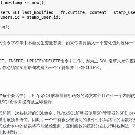
timestamp := now();

sers SET last_modified = fn.curtime, comment = stamp_use
users.id = stamp_user.id;

的命令字符串中不会发生变量替换。如果你需要插入一个变化值到这样一
、
、
和
命令中工作，因为主 SQL 引擎只允
CT
INSERT
UPDATE
DELETE
，你必须将实用语句构建为一个字符串并且
它。
EXECUTE
在每个会话中），
PL/pgSQL
解释器解析函数的源文本并且产生一个内部
及
SQL
命令并没有被立即翻译。
式和第一次被执行的
SQL
命令，
PL/pgSQL
解释器使用
SPI
管理器的
SPI_pr
重用该预备语句。因此，一个带有很少被访问的条件性代码路径的函数将
式或命令中的错误将不能被检测到，直到函数的该部分在执行时被到达（
能检测到）。