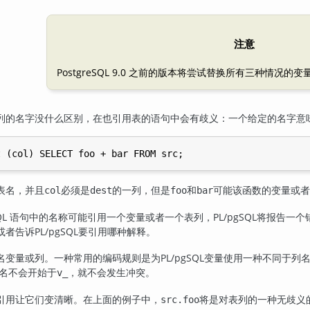
注意
PostgreSQL
9.0 之前的版本将尝试替换所有三种情况的变
列的名字没什么区别，在也引用表的语句中会有歧义：一个给定的名字意
表名，并且
必须是
的一列，但是
和
可能该函数的变量或者
col
dest
foo
bar
QL 语句中的名称可能引用一个变量或者一个表列，
PL/pgSQL
将报告一个
或者告诉
PL/pgSQL
要引用哪种解释。
名变量或列。一种常用的编码规则是为
PL/pgSQL
变量使用一种不同于列
名不会开始于
，就不会发生冲突。
v_
引用让它们变清晰。在上面的例子中，
将是对表列的一种无歧义
src.foo