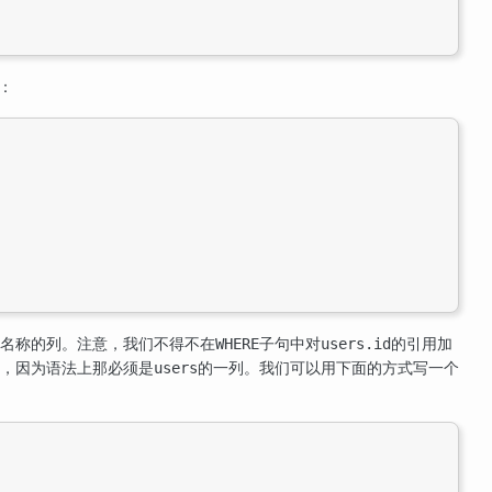
：
名称的列。注意，我们不得不在
子句中对
的引用加
WHERE
users.id
，因为语法上那必须是
的一列。我们可以用下面的方式写一个
users