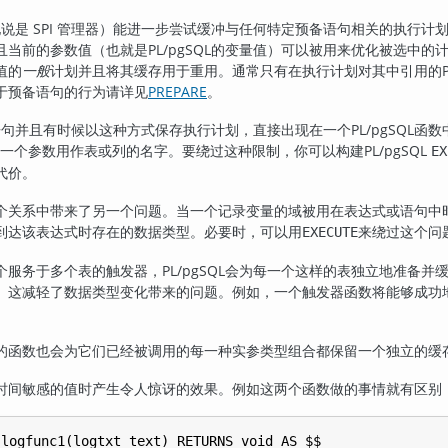
说是 SPI 管理器）能进一步尝试缓冲与任何特定预备语句相关的执行
且当前的参数值（也就是
PL/pgSQL
的变量值）可以被用来优化被选中的计
值的
一般
计划并且将其缓存用于重用。通常只有在执行计划对其中引用的
于预备语句的行为请详见
PREPARE
。
语句并且有时候以这种方式保存执行计划，直接出现在一个
PL/pgSQL
函数
中把一个参数用作表或列的名字。要绕过这种限制，你可以构建
PL/pgSQL
EX
代价。
个关系中带来了另一个问题。当一个记录变量的域被用在表达式或语句中
到达该表达式时存在的数据类型。必要时，可以用
来绕过这个问
EXECUTE
个服务于多个表的触发器，
PL/pgSQL
会为每一个这样的表独立地准备并缓
。这减轻了数据类型变化带来的问题。例如，一个触发器函数将能够成功
的函数也会为它们已经被调用的每一种实参类型组合都保留一个独立的缓
时间敏感的值时产生令人惊讶的效果。例如这两个函数做的事情就有区别
logfunc1(logtxt text) RETURNS void AS $$
