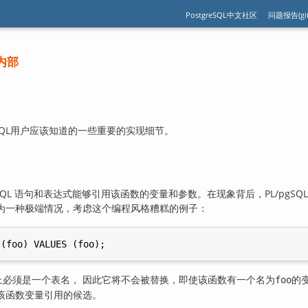
PostgreSQL中文社区
问题报告(git
内部
QL
用户应该知道的一些重要的实现细节。
SQL 语句和表达式能够引用该函数的变量和参数。在现象背后，
PL/pgSQL
为一种极端情况，考虑这个编程风格糟糕的例子：
上必须是一个表名， 因此它将不会被替换，即使该函数有一个名为
的
foo
该函数变量引用的候选。