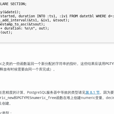
LARE SECTION;

y(&date1);

started, duration INTO :ts1, :iv1 FROM datetbl WHERE d=:
_add_interval(&ts1, &iv1, &tsout);

estamp_to_asc(&tsout);

+ duration: %s\n", out);

(out);

之类的一些函数返回一个新分配的字符串的指针。这些结果应该用
c
PGTY
配和释放有时候需要由同一个库完成）。
对任意精度的计算。
PostgreSQL
服务器中等效的类型请见
第 8.1 节
。因为要
和
函数在堆上创建numeric变量。dec
ric_new
PGTYPESnumeric_free
上创建。
ic类型：