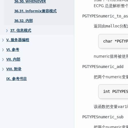
36.30. WHENEVER
ECPG 总是解析
36.31. Informix兼容模式
PGTYPESnumeric_to_as
36.32. 内部
返回由
分配
malloc
37. 信息模式
❯
V. 服务器编程
❯
VI. 参考
❯
numeric值将被使
VII. 内部
❯
PGTYPESnumeric_add
VIII. 附录
❯
把两个numeric
IX. 参考书目
该函数把变量
var1
PGTYPESnumeric_sub
把两个numeric