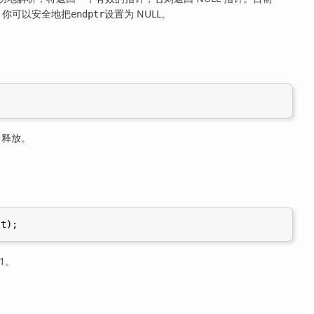
。你可以安全地把
设置为 NULL。
endptr
释放。
)
1。