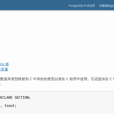
PostgreSQL中文社区
问题报告(git
rrno 值
特殊常量
L
数据库类型映射到 C 中等价的类型以便在 C 程序中使用。它还提供在 
：
ECLARE SECTION;

, tsout;


