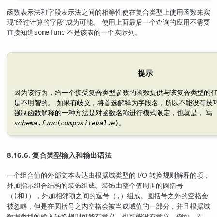
函数表示法和字段表示法之间的相等性使在复合类型上使用函数来实
现
“
经过计算的字段
”
成为可能。
使用上面最后一个查询的应用不需要
直接知道
不是该表的一个实际列。
somefunc
提示
因为该行为，给一个接受复合类型参数的函数提供与该复合类型的
是不明智的。 如果有歧义，将首选解释为字段名，所以不能没有技
强制函数解释的一种方法是对函数名称进行模式限定，也就是， 写
。
schema
.
func
(
compositevalue
)
8.16.6. 复合类型输入和输出语法
一个组合值的外部文本表达由根据域类型的 I/O 转换规则解释的项，
外加指示组合结构的装饰组成。装饰由整个值周围的圆括号
（
和
），外加相邻项之间的逗号（
）组成。圆括号之外的空格会
(
)
,
被忽略，但是在圆括号之内空格会被当成域值的一部分，并且根据域
数据类型的输入转换规则可能有意义，也可能没有意义。例如，在