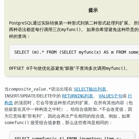
提示
PostgreSQL
通过实际转换第一种形式到第二种形式处理列扩展。 所
两种语法都是每行调用三次
。 如果你希望避免这种昂贵
myfunc()
样的查询：
SELECT (m).* FROM (SELECT myfunc(x) AS m FROM some
子句使优化器避免
“
膨胀
”
子查询多次调用
。
OFFSET 0
myfunc()
当
语法出现在
输出列表
、
composite_value
.*
SELECT
/
/
中的
列表
、
子句
或
行
INSERT
UPDATE
DELETE
RETURNING
VALUES
构造
的顶层时，它会导致这种形式的列扩展。 在所有其他内容（包
括嵌套在其中一种构造之中时）， 给组合值附加
不会改变值，因
.*
为它意味着
“
所有列
”
， 因此会再次产生相同的组合值。例如，如果
接受组合值参数，那么这些查询是相同的：
somefunc()
SELECT somefunc(c.*) FROM inventory_item c;
