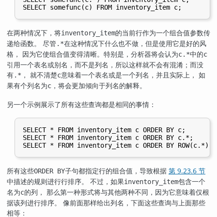
SELECT somefunc(c) FROM inventory_item c;
在两种情况下，将
的当前行作为一个组合值参数传
inventory_item
递给函数。 尽管
在这种情况下什么也不做，但是使用它是好的风
.*
格， 因为它使组合值变得清晰。特别是，分析器将会认为
中的
c.*
c
引用一个表名或别名，而不是列名，所以这样就不会有混淆；而没
有
， 就不清楚
意味着一个表名或是一个列名，并且实际上， 如
.*
c
果有个列名为
，将会更加倾向于列名的解释。
c
另一个示例展示了所有这些查询都是相同的事情：
SELECT * FROM inventory_item c ORDER BY c;

SELECT * FROM inventory_item c ORDER BY c.*;

SELECT * FROM inventory_item c ORDER BY ROW(c.*);
所有这些
子句都指定行的组合值，导致根据
第 9.23.6 节
ORDER BY
中描述的规则进行行排序。 不过，如果
包含一个
inventory_item
名为
的列， 那么第一种形式将与其他两种不同，因为它意味着仅根
c
据该列进行排序。 像前面那样给出列名，下面这些查询与上面那些
相等：