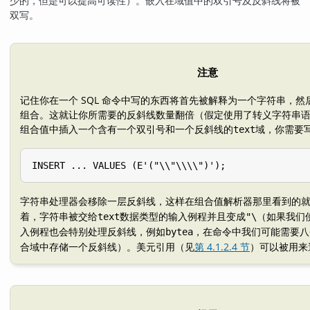
少的，但是可以提高可读性）。嵌入在域值中的双引号及反斜线将被
双写。
注意
记住你在一个 SQL 命令中写的东西将首先被解释为一个字符串，
组合。这就让你所需要的反斜线数量翻倍（假定使用了转义字符串
组合值中插入一个含有一个双引号和一个反斜线的
域，你需要
text
INSERT ... VALUES (E'("\\"\\\\")');
字符串处理器会移除一层反斜线，这样在组合值解析器那里看到的
着，字符串被交给
数据类型的输入例程并且变成
（如果我们
text
"\
入例程也会特别处理反斜线，例如
，在命令中我们可能需要八
bytea
合域中存储一个反斜线）。美元引用（见
第 4.1.2.4 节
）可以被用来