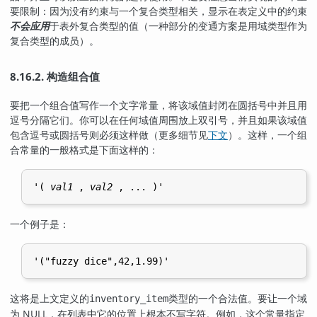
要限制：因为没有约束与一个复合类型相关，显示在表定义中的约束
不会应用
于表外复合类型的值（一种部分的变通方案是用域类型作为
复合类型的成员）。
8.16.2. 构造组合值
要把一个组合值写作一个文字常量，将该域值封闭在圆括号中并且用
逗号分隔它们。你可以在任何域值周围放上双引号，并且如果该域值
包含逗号或圆括号则必须这样做（更多细节见
下文
）。这样，一个组
合常量的一般格式是下面这样的：
'( 
val1
 , 
val2
 , ... )'
一个例子是：
'("fuzzy dice",42,1.99)'
这将是上文定义的
类型的一个合法值。要让一个域
inventory_item
为 NULL，在列表中它的位置上根本不写字符。例如，这个常量指定