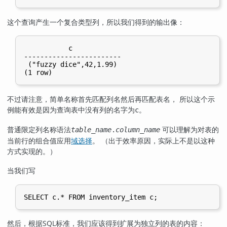
这个查询产生一个复合类型列，所以我们得到的输出像：
           c

------------------------

 ("fuzzy dice",42,1.99)

(1 row)
不过请注意，简单名称首先匹配列名然后再匹配表名， 所以这个示
例能有效是因为查询表中没有列的名字为
。
c
普通限定列名称语法
可以理解为对表的
table_name
.
column_name
当前行的组合值应用
域选择
。 （出于效率原因，实际上不是以这种
方式实现的。）
当我们写
SELECT c.* FROM inventory_item c;
然后，根据SQL标准，我们应该得到扩展为独立列的表的内容：