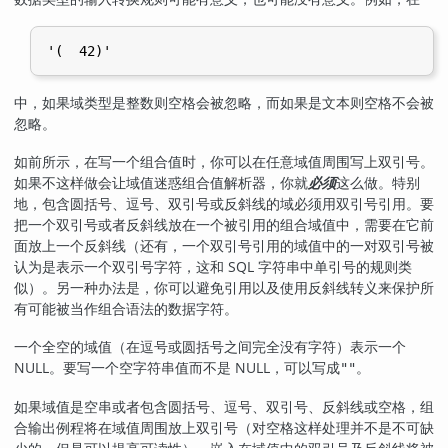
'(  42)'
中，如果域类型是整数则空格会被忽略，而如果是文本则空格不会被
忽略。
如前所示，在写一个组合值时，你可以在任意域值周围写上双引号。
如果不这样做会让域值迷惑组合值解析器，你就
必须
这么做。特别
地，包含圆括号、逗号、双引号或反斜线的域必须用双引号引用。要
把一个双引号或者反斜线放在一个被引用的组合域值中，需要在它前
面放上一个反斜线（还有，一个双引号引用的域值中的一对双引号被
认为是表示一个双引号字符，这和 SQL 字符串中单引号的规则类
似）。另一种办法是，你可以避免引用以及使用反斜线转义来保护所
有可能被当作组合语法的数据字符。
一个全空的域值（在逗号或圆括号之间完全没有字符）表示一个
NULL。要写一个空字符串值而不是 NULL，可以写成
。
""
如果域值是空串或者包含圆括号、逗号、双引号、反斜线或空格，组
合输出例程将在域值周围放上双引号（对空格这样处理并不是不可缺