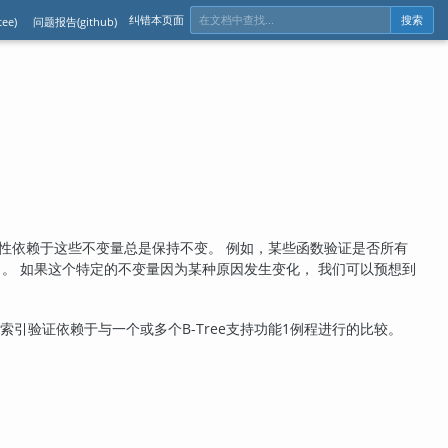
纠错本页面
ee)
问题报告(github)
搜索
性依赖于这些不变量总是保持不变。 例如，某些函数验证是否所有
的）。 如果这个特定的不变量因为某种原因发生变化， 我们可以预想到
索引验证依赖于与一个或多个B-Tree支持功能1例程进行的比较。