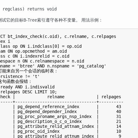
 regclass) returns void
测试它的目标B-Tree索引遵守各种不变量。 用法示例：
CT bt_index_check(c.oid), c.relname, c.relpages

ex i

lass op ON i.indclass[0] = op.oid

am ON op.opcmethod = am.oid

ss c ON i.indexrelid = c.oid

espace n ON c.relnamespace = n.oid

name = 'btree' AND n.nspname = 'pg_catalog'

查可能来自另一个会话的临时表：

rsistence != 't'

这句函数会报错：

ready AND i.indisvalid

relpages DESC LIMIT 10;

heck |             relname             | relpages 

-----+---------------------------------+----------

     | pg_depend_reference_index       |       43

     | pg_depend_depender_index        |       40

     | pg_proc_proname_args_nsp_index  |       31

     | pg_description_o_c_o_index      |       21

     | pg_attribute_relid_attnam_index |       14

     | pg_proc_oid_index               |       10

     | pg_attribute_relid_attnum_index |        9
