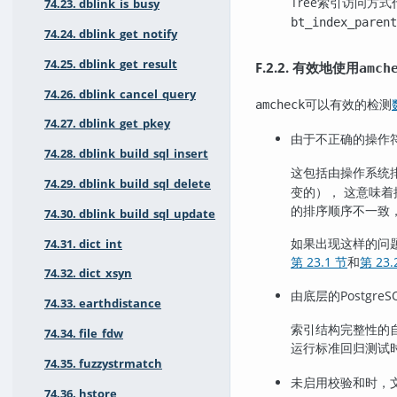
Tree索引访问方
74.23. dblink_is_busy
bt_index_parent
74.24. dblink_get_notify
74.25. dblink_get_result
F.2.2. 有效地使用
amch
74.26. dblink_cancel_query
可以有效的检测
amcheck
74.27. dblink_get_pkey
由于不正确的操作
74.28. dblink_build_sql_insert
这包括由操作系统
74.29. dblink_build_sql_delete
变的）， 这意味
的排序顺序不一致
74.30. dblink_build_sql_update
如果出现这样的问
74.31. dict_int
第 23.1 节
和
第 23.
74.32. dict_xsyn
由底层的
PostgreS
74.33. earthdistance
索引结构完整性的
74.34. file_fdw
运行标准回归测试
74.35. fuzzystrmatch
未启用校验和时，
74.36. hstore