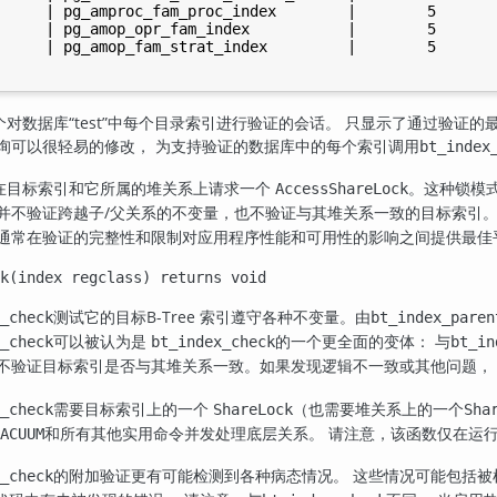
     | pg_amproc_fam_proc_index        |        5

     | pg_amop_opr_fam_index           |        5

     | pg_amop_fam_strat_index         |        5

个对数据库
“
test
”
中每个目录索引进行验证的会话。 只显示了通过验证的
查询可以很轻易的修改， 为支持验证的数据库中的每个索引调用
bt_index
在目标索引和它所属的堆关系上请求一个
。这种锁模
AccessShareLock
并不验证跨越子/父关系的不变量，也不验证与其堆关系一致的目标索引。
通常在验证的完整性和限制对应用程序性能和可用性的影响之间提供最佳
k(index regclass) returns void
测试它的目标B-Tree 索引遵守各种不变量。由
_check
bt_index_paren
可以被认为是
的一个更全面的变体： 与
_check
bt_index_check
bt_in
它不验证目标索引是否与其堆关系一致。如果发现逻辑不一致或其他问题，
需要目标索引上的一个
（也需要堆关系上的一个
_check
ShareLock
Sha
和所有其他实用命令并发处理底层关系。 请注意，该函数仅在运
ACUUM
的附加验证更有可能检测到各种病态情况。 这些情况可能包括被检查
_check