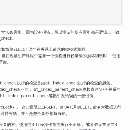
最大10条索引。因为没有报错，所以测试的所有索引都是逻辑上一致
。
_check
式和简单
语句在关系上请求的锁模式相同。
SELECT
 当在现场生产环境中需要一个例程进行轻量级的损坏测试时， 使用
平衡。
执行的检查是由
执行的检查的超集。
t_check
bt_index_check
不同，
也检查跨父/子关系的
dex_check
bt_index_parent_check
遵循引发错误的一般惯例。
bt_index_parent_check
）。 这些锁阻止
、
和
命令对数据进行
reLock
INSERT
UPDATE
DELETE
行时持有锁，并不是整个事务都持有锁。
的索引使用的B-Tree操作符类执行不正确， 或者假设在底层B-