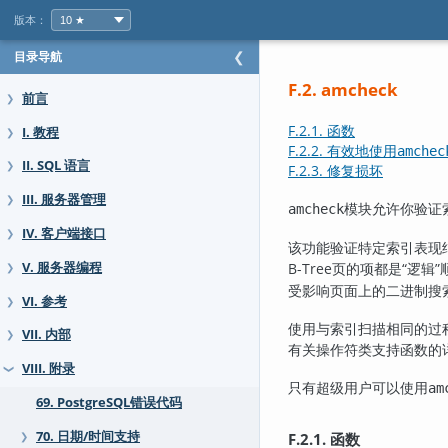
版本：
目录导航
❮
F.2. amcheck
前言
❯
F.2.1. 函数
I. 教程
❯
F.2.2. 有效地使用
amchec
II. SQL 语言
❯
F.2.3. 修复损坏
III. 服务器管理
❯
模块允许你验证
amcheck
IV. 客户端接口
❯
该功能验证特定索引表现
V. 服务器编程
B-Tree页的项都是
“
逻辑
”
❯
受影响页面上的二进制搜索
VI. 参考
❯
使用与索引扫描相同的过程
VII. 内部
❯
有关操作符类支持函数的
VIII. 附录
❯
只有超级用户可以使用
am
69. PostgreSQL错误代码
70. 日期/时间支持
F.2.1. 函数
❯