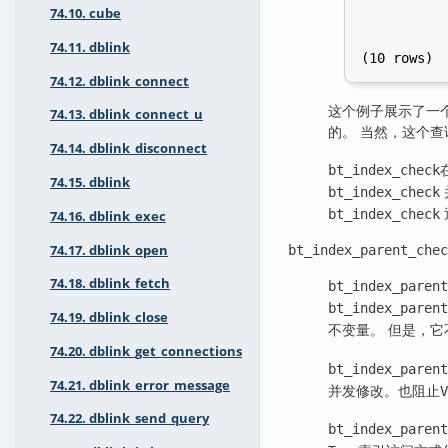
           
74.10. cube
           
           
74.11. dblink
(10 rows)
74.12. dblink_connect
这个例子展示了一
74.13. dblink_connect_u
的。 当然，这个
74.14. dblink_disconnect
bt_index_check
74.15. dblink
bt_index_check
bt_index_check
74.16. dblink_exec
74.17. dblink_open
bt_index_parent_chec
74.18. dblink_fetch
bt_index_parent
bt_index_parent
74.19. dblink_close
不变量。 但是，
74.20. dblink_get_connections
bt_index_parent
74.21. dblink_error_message
并发修改。也阻止
V
74.22. dblink_send_query
bt_index_parent