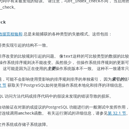
式代码中有未被发现的错误。 请注意，与
不同， 当启用
bt_index_check
。
_check
eck
数据页校验和
总是未能捕获的各种类型的失败模式。这些包括：
符类实现引起的结构不一致。
排序改变的比较规则引起的问题。 像
这样的可比较类型的数据的比较必
text
着操作系统排序规则决不能改变。虽然很少， 但操作系统排序规则的更新
， 这可能是因为正在使用的
主要
操作系统版本不一致。 这种不一致通常
题，可能不会影响使用受影响的排序规则排序的单独索引， 因为
索引的
值
2 节
获取关于
PostgreSQL
如何使用操作系统本地化和排序的详细信息。
QL
访问方法代码或排序代码中的假设未发现的错误导致的损坏。
自动验证在对新的或提议的
PostgreSQL
功能进行的一般测试中发挥作用，
时连续调用
函数。 有关运行测试的详细信息，请参见
第 32.1 节
amcheck
文件系统或存储子系统故障。