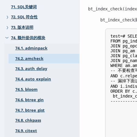
71. SQL关键词
bt_index_check(index
72. SQL 符合性
❯
bt_index_check
73. 版本说明
❯
test=# SELE
74. 额外提供的模块
❯
FROM pg_ind
JOIN pg_opc
74.1. adminpack
JOIN pg_am 
JOIN pg_cla
74.2. amcheck
JOIN pg_nam
WHERE am.am
74.3. auth_delay
-- 不要检
AND c.relpe
74.4. auto_explain
-- 漏掉下面
AND i.indis
74.5. bloom
ORDER BY c.
 bt_index_c
74.6. btree_gin
-----------
           
74.7. btree_gist
           
           
74.8. chkpass
           
           
           
74.9. citext
           