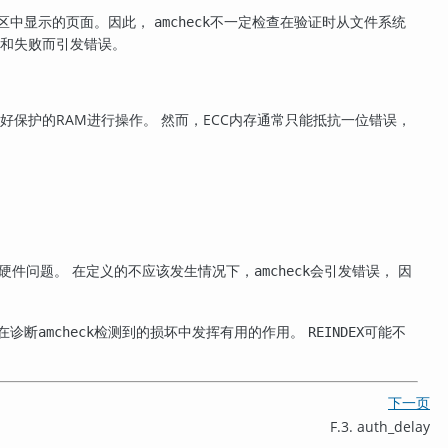
区中显示的页面。因此，
不一定检查在验证时从文件系统
amcheck
和失败而引发错误。
好保护的RAM进行操作。 然而，ECC内存通常只能抵抗一位错误，
硬件问题。 在定义的不应该发生情况下，
会引发错误， 因
amcheck
在诊断
检测到的损坏中发挥有用的作用。
可能不
amcheck
REINDEX
下一页
F.3. auth_delay