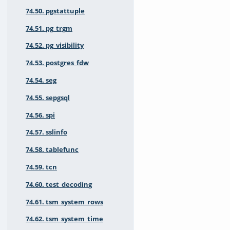
74.50. pgstattuple
74.51. pg_trgm
74.52. pg_visibility
74.53. postgres_fdw
74.54. seg
74.55. sepgsql
74.56. spi
74.57. sslinfo
74.58. tablefunc
74.59. tcn
74.60. test_decoding
74.61. tsm_system_rows
74.62. tsm_system_time