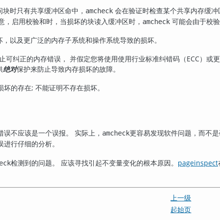
问块时只有共享缓冲区命中，
会在验证时检查某个共享内存缓冲
amcheck
注意，启用校验和时，当损坏的块读入缓冲区时，
可能会由于校验
amcheck
坏，以及更广泛的内存子系统和操作系统导致的损坏。
止可纠正的内存错误， 并假定您将使用使用行业标准纠错码（ECC）或更
供
绝对
保护来防止导致内存损坏的故障。
损坏的存在; 不能证明不存在损坏。
错误不应该是一个误报。 实际上，
更容易发现软件问题，而不是
amcheck
误进行仔细的分析。
检测到的问题。 应该寻找引起不变量变化的根本原因。
pageinspect
eck
上一级
起始页