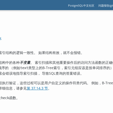
PostgreSQL中文社区
问题报告(git
k
索引结构的逻辑一致性。 如果结构有效，就不会报错。
结构中的各种
不变量
。 索引扫描和其他重要操作后的访问方法函数的正确
顺序的 （例如
类型上的B-Tree索引，索引元组应该是按单词排序
text
会错误地指导索引扫描， 导致SQL查询的答案错误。
执行验证，这些过程可以是用户自定义的操作符类代码。 例如，B-Tree
详细信息，请参见
第 37.14.3 节
。
函数。
check