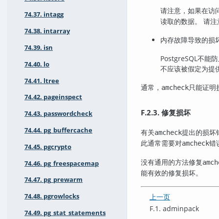
请注意，如果在访
74.37. intagg
读取的数据。 请
74.38. intarray
内存故障导致的损
74.39. isn
PostgreSQL
不能防
74.40. lo
不应该被假定为提
74.41. ltree
通常，
只能证明
amcheck
74.42. pageinspect
F.2.3. 修复损坏
74.43. passwordcheck
74.44. pg_buffercache
有关
提出的损坏
amcheck
此通常需要对
错
amcheck
74.45. pgcrypto
没有通用的方法修复
amch
74.46. pg_freespacemap
能有效的修复损坏。
74.47. pg_prewarm
上一页
74.48. pgrowlocks
F.1. adminpack
74.49. pg_stat_statements