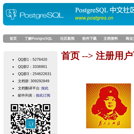
首页
了解PostgreSQL
社区新闻
软件下载
文档资料
商业
首页 --> 注册
QQ群1：5276420
QQ群2：3336901
QQ群3：254622631
文档群: 309292849
文档翻译平台:
按此
邮件列表：
按此订阅