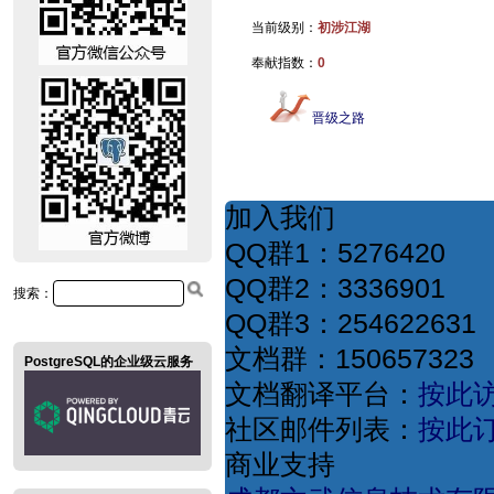
当前级别：
初涉江湖
奉献指数：
0
晋级之路
加入我们
QQ群1：5276420
QQ群2：3336901
搜索：
QQ群3：254622631
文档群：150657323
PostgreSQL的企业级云服务
文档翻译平台：
按此
社区邮件列表：
按此
商业支持