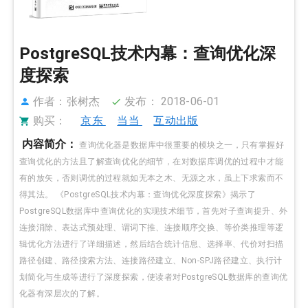
PostgreSQL技术内幕：查询优化深
度探索
作者：张树杰
发布： 2018-06-01
购买：
京东
当当
互动出版
内容简介：
查询优化器是数据库中很重要的模块之一，只有掌握好
查询优化的方法且了解查询优化的细节，在对数据库调优的过程中才能
有的放矢，否则调优的过程就如无本之木、无源之水，虽上下求索而不
得其法。 《PostgreSQL技术内幕：查询优化深度探索》揭示了
PostgreSQL数据库中查询优化的实现技术细节，首先对子查询提升、外
连接消除、表达式预处理、谓词下推、连接顺序交换、等价类推理等逻
辑优化方法进行了详细描述，然后结合统计信息、选择率、代价对扫描
路径创建、路径搜索方法、连接路径建立、Non-SPJ路径建立、执行计
划简化与生成等进行了深度探索，使读者对PostgreSQL数据库的查询优
化器有深层次的了解。