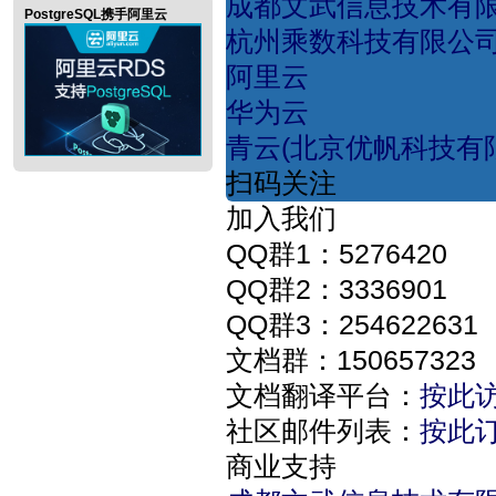
成都文武信息技术有
PostgreSQL携手阿里云
杭州乘数科技有限公
阿里云
华为云
青云(北京优帆科技有
扫码关注
加入我们
QQ群1：5276420
QQ群2：3336901
QQ群3：254622631
文档群：150657323
文档翻译平台：
按此
社区邮件列表：
按此
商业支持