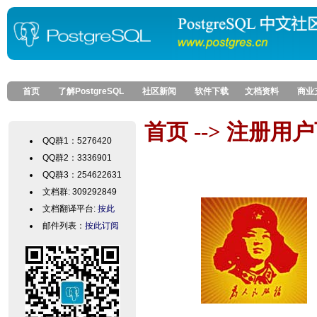
首页
了解PostgreSQL
社区新闻
软件下载
文档资料
商业
首页 --> 注册
QQ群1：5276420
QQ群2：3336901
QQ群3：254622631
文档群: 309292849
文档翻译平台:
按此
邮件列表：
按此订阅