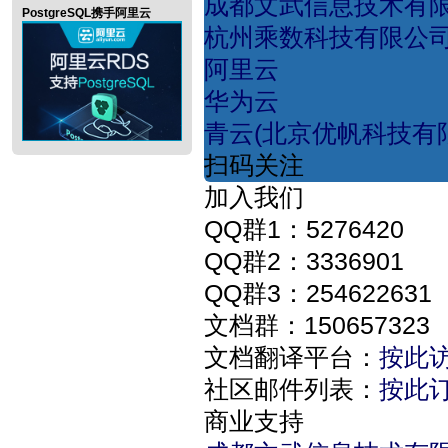
成都文武信息技术有
PostgreSQL携手阿里云
杭州乘数科技有限公
阿里云
华为云
青云(北京优帆科技有
扫码关注
加入我们
QQ群1：5276420
QQ群2：3336901
QQ群3：254622631
文档群：150657323
文档翻译平台：
按此
社区邮件列表：
按此
商业支持