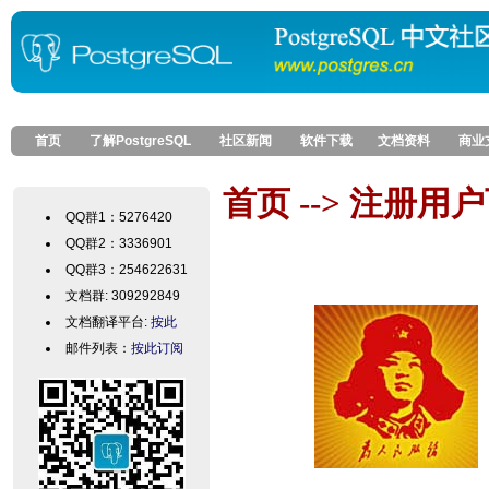
首页
了解PostgreSQL
社区新闻
软件下载
文档资料
商业
首页 --> 注册
QQ群1：5276420
QQ群2：3336901
QQ群3：254622631
文档群: 309292849
文档翻译平台:
按此
邮件列表：
按此订阅