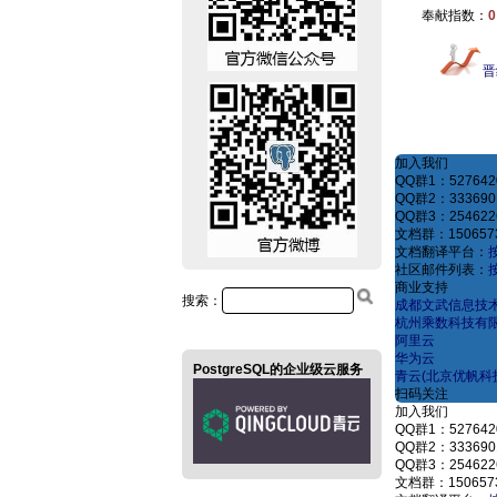
奉献指数：
0
晋
加入我们
QQ群1：527642
QQ群2：333690
QQ群3：254622
文档群：150657
文档翻译平台：
社区邮件列表：
商业支持
搜索：
成都文武信息技
杭州乘数科技有
阿里云
华为云
PostgreSQL的企业级云服务
青云(北京优帆科
扫码关注
加入我们
QQ群1：527642
QQ群2：333690
QQ群3：254622
文档群：150657