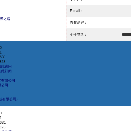
E-mail：
级之路
兴趣爱好：
个性签名：
0
1
631
323
按此访问
按此订阅
术有限公司
限公司
技有限公司)
0
1
631
323