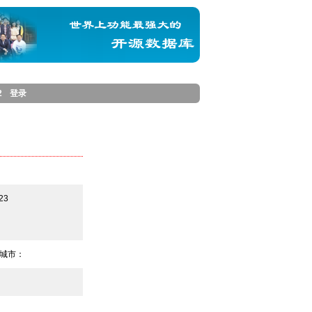
2
登录
23
城市：