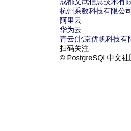
成都文武信息技术有
杭州乘数科技有限公
阿里云
华为云
青云(北京优帆科技有
扫码关注
© PostgreSQL中文社