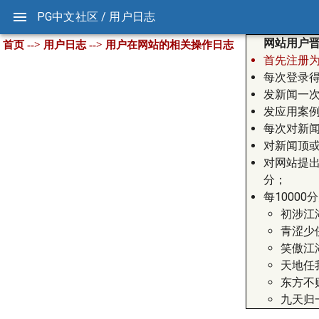
PG中文社区 / 用户日志
网站用户
首页 --> 用户日志 --> 用户在网站的相关操作日志
首先注册为本
每次登录得
发新闻一次
发应用案例
每次对新闻
对新闻顶或
对网站提出
分；
每1000
初涉江
青涩少
笑傲江
天地任
东方不
九天归