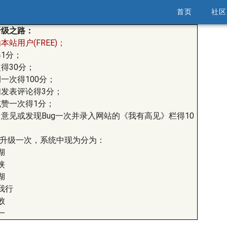
首页
社区
晋级之路：
站用户(FREE)；
1分；
得30分；
一次得100分；
发表评论得3分；
赞一次得1分；
意见或发现Bug一次并录入网站的《我有高见》栏得10
0分升级一次，系统中现为分为：
湖
侠
湖
我行
败
一