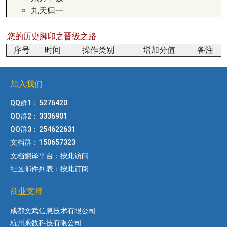
九天归一
您的历史脚印之晋级之路
序号
时间
操作类别
增加分值
备注
加入我们
QQ群1：5276420
QQ群2：3336901
QQ群3：254622631
文档群：150657323
文档翻译平台：
按此访问
社区邮件列表：
按此订阅
商业支持
成都文武信息技术有限公司
杭州乘数科技有限公司