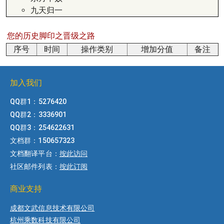
九天归一
您的历史脚印之晋级之路
序号
时间
操作类别
增加分值
备注
加入我们
QQ群1：5276420
QQ群2：3336901
QQ群3：254622631
文档群：150657323
文档翻译平台：
按此访问
社区邮件列表：
按此订阅
商业支持
成都文武信息技术有限公司
杭州乘数科技有限公司