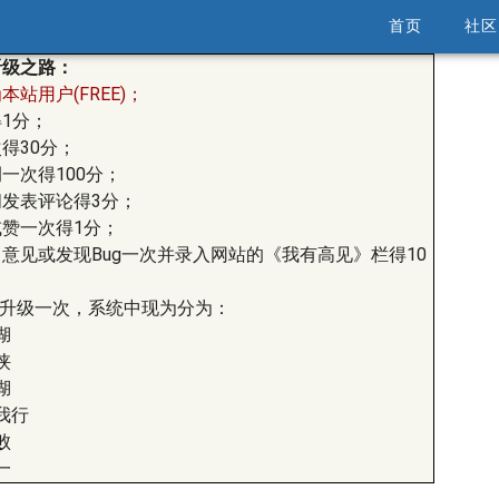
首页
社区
晋级之路：
站用户(FREE)；
1分；
得30分；
一次得100分；
发表评论得3分；
赞一次得1分；
意见或发现Bug一次并录入网站的《我有高见》栏得10
0分升级一次，系统中现为分为：
湖
侠
湖
我行
败
一