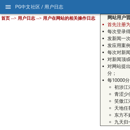
PG中文社区 / 用户日志
网站用户
首页 --> 用户日志 --> 用户在网站的相关操作日志
首先注册为本
每次登录得
发新闻一次
发应用案例
每次对新闻
对新闻顶或
对网站提出
分；
每1000
初涉江
青涩少
笑傲江
天地任
东方不
九天归