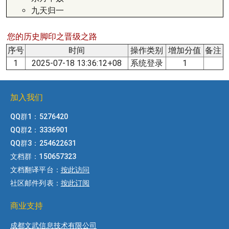
九天归一
您的历史脚印之晋级之路
序号
时间
操作类别
增加分值
备注
1
2025-07-18 13:36:12+08
系统登录
1
加入我们
QQ群1：5276420
QQ群2：3336901
QQ群3：254622631
文档群：150657323
文档翻译平台：
按此访问
社区邮件列表：
按此订阅
商业支持
成都文武信息技术有限公司