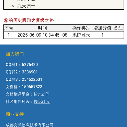
九天归一
您的历史脚印之晋级之路
序号
时间
操作类别
增加分值
备注
1
2025-06-09 10:34:45+08
系统登录
1
加入我们
QQ群1：5276420
QQ群2：3336901
QQ群3：254622631
文档群：150657323
文档翻译平台：
按此访问
社区邮件列表：
按此订阅
商业支持
成都文武信息技术有限公司