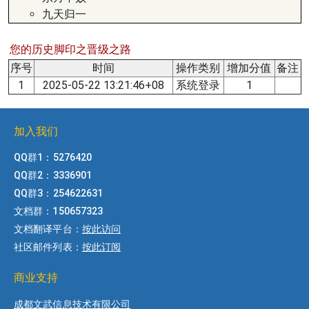
九天归一
您的历史脚印之晋级之路
序号
时间
操作类别
增加分值
备注
1
2025-05-22 13:21:46+08
系统登录
1
加入我们
QQ群1：5276420
QQ群2：3336901
QQ群3：254622631
文档群：150657323
文档翻译平台：
按此访问
社区邮件列表：
按此订阅
商业支持
成都文武信息技术有限公司