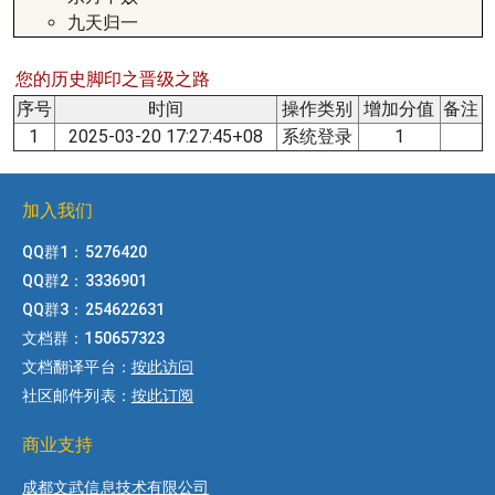
九天归一
您的历史脚印之晋级之路
序号
时间
操作类别
增加分值
备注
1
2025-03-20 17:27:45+08
系统登录
1
加入我们
QQ群1：5276420
QQ群2：3336901
QQ群3：254622631
文档群：150657323
文档翻译平台：
按此访问
社区邮件列表：
按此订阅
商业支持
成都文武信息技术有限公司