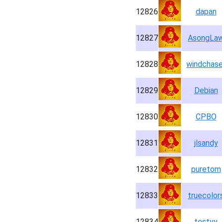
12826
dapan
12827
AsongLa
12828
windchase
12829
Debian
12830
CPBO
12831
jlsandy
12832
puretom
12833
truecolor
12834
testyy