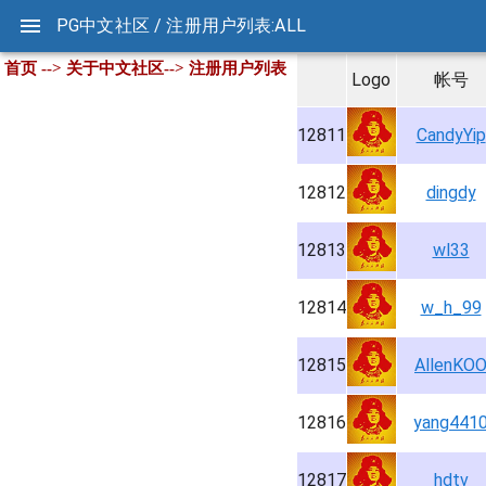
PG中文社区 / 注册用户列表:ALL
首页 --> 关于中文社区--> 注册用户列表
Logo
帐号
12811
CandyYip
12812
dingdy
12813
wl33
12814
w_h_99
12815
AllenKO
12816
yang441
12817
hdtv