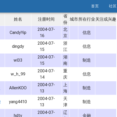
首页
社区
省
姓名
注册时间
城市
所在行业
关注或兴趣
份
2004-07-
北
CandyYip
信息
16
京
2004-07-
浙
dingdy
信息
15
江
2004-07-
湖
wl33
制造
15
南
2004-07-
重
w_h_99
信息
14
庆
2004-07-
上
O
AllenKOO
制造
13
海
2004-07-
天
0
yang4410
制造
13
津
2004-07-
辽
hdtv
金融