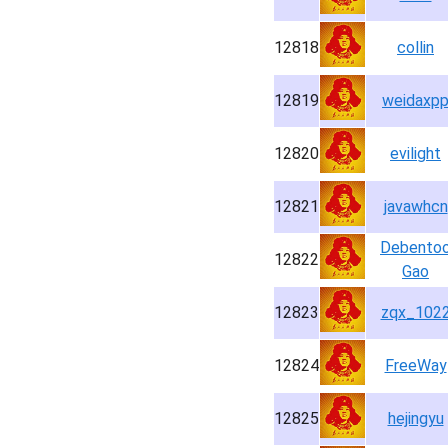
12818
collin
12819
weidaxp
12820
evilight
12821
javawhcn
Debento
12822
Gao
12823
zqx_102
12824
FreeWay
12825
hejingyu