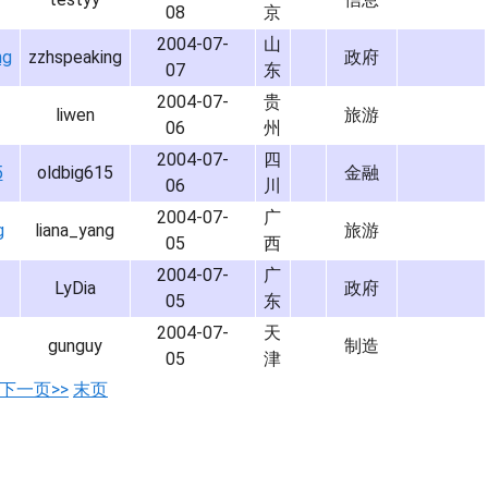
08
京
2004-07-
山
ng
zzhspeaking
政府
07
东
2004-07-
贵
liwen
旅游
06
州
2004-07-
四
5
oldbig615
金融
06
川
2004-07-
广
g
liana_yang
旅游
05
西
2004-07-
广
LyDia
政府
05
东
2004-07-
天
gunguy
制造
05
津
下一页>>
末页