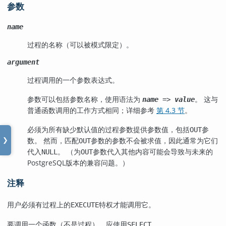
参数
name
过程的名称（可以被模式限定）。
argument
过程调用的一个参数表达式。
参数可以包括参数名称，使用语法为
。 这与
name
=>
value
普通函数调用的工作方式相同；详细参考
第 4.3 节
。
必须为所有缺少默认值的过程参数提供参数值，包括
参
OUT
数。 然而，匹配
参数的参数不会被求值，因此通常为它们
OUT
❯
代入
。 （为
参数代入其他内容可能会导致与未来的
NULL
OUT
PostgreSQL
版本的兼容问题。）
注释
用户必须有过程上的
特权才能调用它。
EXECUTE
要调用一个函数（不是过程），应使用
。
SELECT