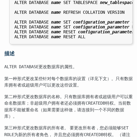
ALTER DATABASE 
name
 SET TABLESPACE 
new_tablespace
ALTER DATABASE 
name
 REFRESH COLLATION VERSION

ALTER DATABASE 
name
 SET 
configuration_parameter
 { 
ALTER DATABASE 
name
 SET 
configuration_parameter
 FR
ALTER DATABASE 
name
 RESET 
configuration_parameter
ALTER DATABASE 
name
描述
更改数据库的属性。
ALTER DATABASE
第一种形式更改某些针对每个数据库的设置（详见下文）。只有数据
库拥有者或超级用户可以更改这些设置。
第二种形式更改数据库的名称。只有数据库拥有者或超级用户可以重
命名数据库；非超级用户拥有者还必须拥有
特权。当前数
CREATEDB
据库不能被重命名（如果需要这样做，请连接到一个不同的数据
库）。
第三种形式更改数据库的所有者。 要更改所有者，您必须能够
SET
为新的所有者角色， 并且您必须拥有
特权。 （请注
ROLE
CREATEDB