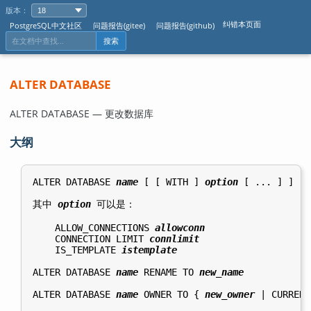
版本：
纠错本页面
PostgreSQL中文社区
问题报告(gitee)
问题报告(github)
搜索
ALTER DATABASE
ALTER DATABASE — 更改数据库
大纲
ALTER DATABASE 
name
 [ [ WITH ] 
option
 [ ... ] ]

其中 
option
 可以是：
    ALLOW_CONNECTIONS 
allowconn
    CONNECTION LIMIT 
connlimit
    IS_TEMPLATE 
istemplate
ALTER DATABASE 
name
 RENAME TO 
new_name
ALTER DATABASE 
name
 OWNER TO { 
new_owner
 | CURRENT