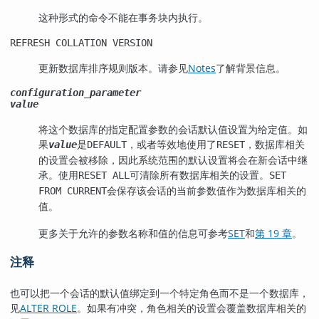
这种形式的命令不能在事务块内执行。
REFRESH COLLATION VERSION
更新数据库排序规则版本。请参见
Notes
了解背景信息。
configuration_parameter
value
将这个数据库的指定配置参数的会话默认值设置为给定值。如
果
是
，或者等效地使用了
，数据库相关
value
DEFAULT
RESET
的设置会被移除，因此系统范围的默认设置将会在新会话中继
承。使用
可清除所有数据库相关的设置。
RESET ALL
SET
会保存该会话的当前参数值作为数据库相关的
FROM CURRENT
值。
更多关于允许的参数名称和值的信息可参考
SET
和
第 19 章
。
注释
也可以把一个会话的默认值绑定到一个特定角色而不是一个数据库，
见
ALTER ROLE
。如果有冲突，角色相关的设置会覆盖数据库相关的