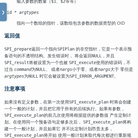
输入参数的数量（
、
等等）
$1
$2
Oid *
argtypes
❯
指向一个数组的指针，该数组包含参数的数据类型的
OID
返回值
返回一个指向
的非空指针，它是一个表示预
SPI_prepare
SPIPlan
备语句的不透明结构。发生错误时， 将会返回
，并且
NULL
将被设置为一个也被
使用的错误码，不
SPI_result
SPI_execute
过当
为
、 或者
小于零、或者
大于 零但是
command
NULL
nargs
nargs
为
时它会被设置为
。
argtypes
NULL
SPI_ERROR_ARGUMENT
注意事项
如果没有定义参数，在第一次使用
时将会创建
SPI_execute_plan
一个一般的计划，并且把它用于所有的后续执行。如果有参数，
的前几次使用将根据提供的参数值 产生定制计
SPI_execute_plan
划。在使用同一个预备语句足够多次后，
将构
SPI_execute_plan
建一个一般计划，并且如果它 并不比定制计划昂贵太多，
将开始 使用一般计划来取代每次都进行重新规
SPI_execute_plan