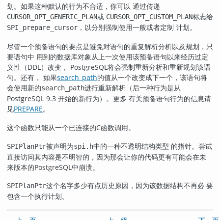
划。如果这种默认的行为不合适，你可以 通过传递
或
标志给
CURSOR_OPT_GENERIC_PLAN
CURSOR_OPT_CUSTOM_PLAN
，以分别强制使用一般或者定制 计划。
SPI_prepare_cursor
尽管一个预备语句的要点是避免对语句的重复解析分析以及规划，只
要语句中 用到的数据库对象从上一次使用该预备语句以来经历过定
义性（DDL）改变，
PostgreSQL
将会强制重新分析和重新规划该语
句。还有， 如果
search_path
的值从一个改变成下一个，该语句将
会使用新的
进行重新解析（后一种行为是从
search_path
PostgreSQL
9.3 开始的新行为）。更多 有关预备语句行为的信息请
见
PREPARE
。
这个函数只能从一个已连接的C函数调用。
被声明为
中的一种不透明结构类型 的指针。尝试
SPIPlanPtr
spi.h
直接访问其内容是不明智的，因为那会让你的代码更有可能会在未
来版本的
PostgreSQL
中崩溃。
这个名字多少有点历史原因，因为该数据结构不再必 要
SPIPlanPtr
包含一个执行计划。