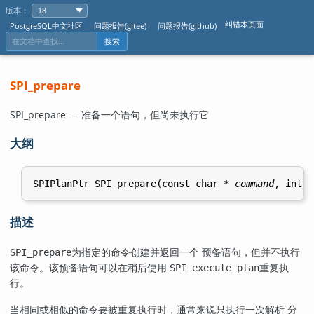
版本：
纠错本页面
PostgreSQL中文社区
问题报告(gitee)
问题报告(github)
搜索
SPI_prepare
SPI_prepare — 准备一个语句，但尚未执行它
大纲
SPIPlanPtr SPI_prepare(const char * 
command
, int 
n
描述
为指定的命令创建并返回一个 预备语句，但并不执行
SPI_prepare
该命令。该预备语句可以在稍后使用
重复执
SPI_execute_plan
行。
当相同或相似的命令要被重复执行时，通常来说只执行一次解析 分