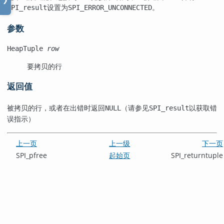
❯
设置为
。
SPI_result
SPI_ERROR_UNCONNECTED
参数
HeapTuple
row
要拷贝的行
返回值
被拷贝的行，或者在出错时返回
（请参见
以获取错
NULL
SPI_result
误指示）
上一页
上一级
下一页
SPI_pfree
起始页
SPI_returntuple