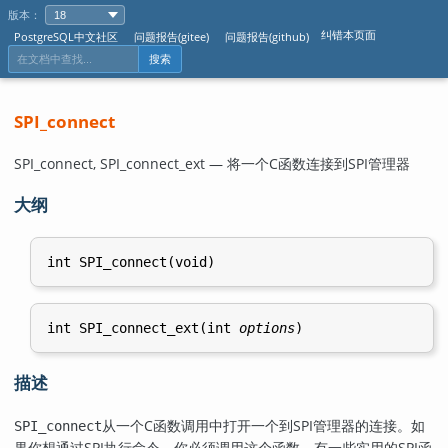
版本：
纠错本页面
PostgreSQL中文社区
问题报告(gitee)
问题报告(github)
搜索
SPI_connect
SPI_connect, SPI_connect_ext — 将一个C函数连接到SPI管理器
大纲
int SPI_connect_ext(int 
options
描述
从一个C函数调用中打开一个到SPI管理器的连接。如
SPI_connect
果你想通过SPI执行命令，你必须调用这个函数。有一些实用的SPI函