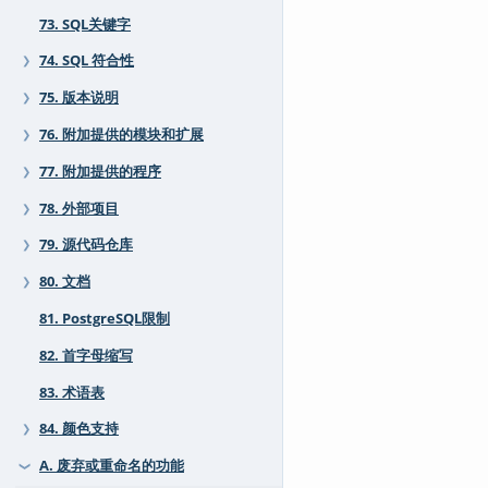
73. SQL关键字
74. SQL 符合性
❯
75. 版本说明
❯
76. 附加提供的模块和扩展
❯
77. 附加提供的程序
❯
78. 外部项目
❯
79. 源代码仓库
❯
80. 文档
❯
81. PostgreSQL限制
82. 首字母缩写
83. 术语表
84. 颜色支持
❯
A. 废弃或重命名的功能
❯