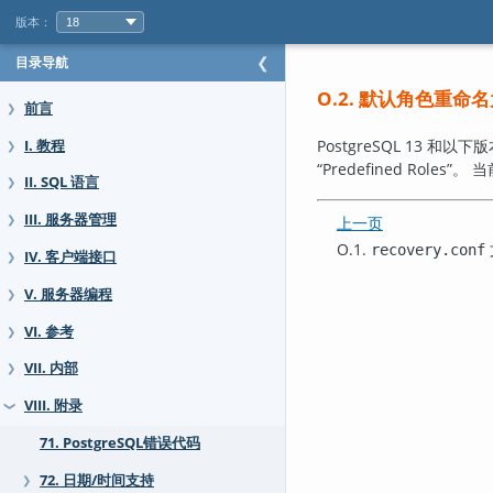
版本：
目录导航
❮
O.2. 默认角色重
前言
❯
PostgreSQL 13 和以
I. 教程
❯
“
Predefined Roles
”
。 
II. SQL 语言
❯
III. 服务器管理
❯
上一页
O.1.
recovery.conf
IV. 客户端接口
❯
V. 服务器编程
❯
VI. 参考
❯
VII. 内部
❯
VIII. 附录
❯
71. PostgreSQL错误代码
72. 日期/时间支持
❯