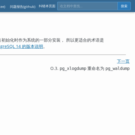
纠错本页面
ee)
问题报告(github)
搜索
在初始化时作为系统的一部分安装， 所以更适合的术语是
tgreSQL 14 的版本说明
。
下一页
O.3.
重命名为
pg_xlogdump
pg_waldump