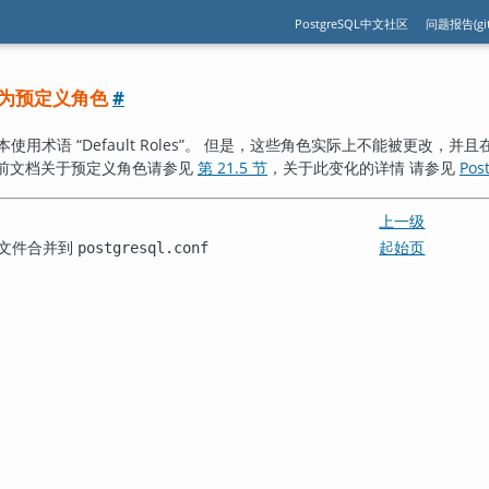
PostgreSQL中文社区
问题报告(git
命名为预定义角色
#
下版本使用术语
“
Default Roles
”
。 但是，这些角色实际上不能被更改，并且
当前文档关于预定义角色请参见
第 21.5 节
，关于此变化的详情 请参见
Pos
上一级
文件合并到
起始页
postgresql.conf