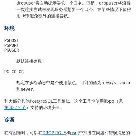
dropuser
将自动提示要求一个口令。但是，
dropuser
将浪费
一次连接尝试来发现服务器想要一个口令。在某些情况下值得
用
来避免额外的连接尝试。
-W
环境
PGHOST
PGPORT
PGUSER
默认连接参数
PG_COLOR
规定在诊断消息中是否使用颜色。可能的值为
、
always
auto
和
。
never
和大部分其他
PostgreSQL
工具相似，这个工具也使用
libpq
（见
第 32.15 节
）支持的环境变量。
诊断
在有困难时，可以在
DROP ROLE
和
psql
中找潜在问题和错误消息的