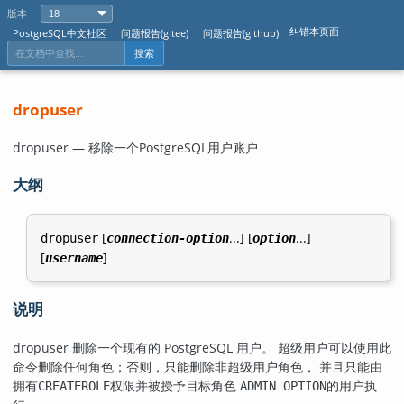
版本：
纠错本页面
PostgreSQL中文社区
问题报告(gitee)
问题报告(github)
搜索
dropuser
dropuser — 移除一个
PostgreSQL
用户账户
大纲
[
...] [
...]
dropuser
connection-option
option
[
]
username
说明
dropuser
删除一个现有的
PostgreSQL
用户。 超级用户可以使用此
命令删除任何角色；否则，只能删除非超级用户角色， 并且只能由
拥有
权限并被授予目标角色
的用户执
CREATEROLE
ADMIN OPTION