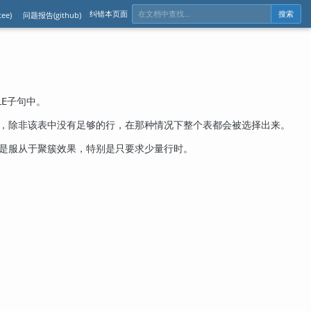
纠错本页面
ee)
问题报告(github)
搜索
子句中。
LE
行，除非该表中没有足够的行，在那种情况下整个表都会被选择出来。
而是服从于聚簇效果，特别是只要求少量行时。