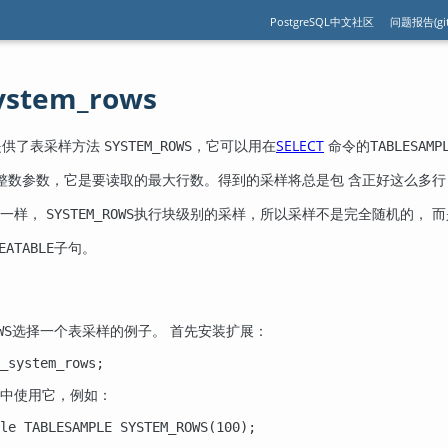
PostgreSQL中文社区
问题报告(git
system_rows
提供了表采样方法
，它可以用在
SELECT
命令的
SYSTEM_ROWS
TABLESAMP
整数参数，它是要读取的最大行数。得到的采样将总是包 含正好这么多
法一样，
执行块级别的采样，所以采样不是完全随机的， 
SYSTEM_ROWS
子句。
EATABLE
选择一个表采样的例子。 首先安装扩展：
WS
_system_rows;
中使用它，例如：
le TABLESAMPLE SYSTEM_ROWS(100);