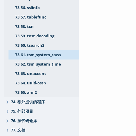
73.56. sslinfo
73.57. tablefunc
73.58. tcn
73.59. test_decoding
73.60. tsearch2
73.61. tsm_system_rows
73.62. tsm_system_time
73.63. unaccent
73.64. uuid-ossp
73.65. xml2
74. 额外提供的程序
❯
75. 外部项目
❯
76. 源代码仓库
❯
77. 文档
❯