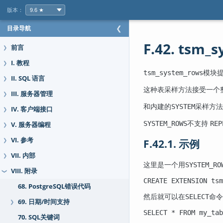
版本：
目录导航
❮
F.42. tsm_
前言
❯
I. 教程
❯
模块
tsm_system_rows
II. SQL 语言
❯
这种表采样方法接受一个
III. 服务器管理
❯
和内建的
采样方
SYSTEM
IV. 客户端接口
❯
不支持
SYSTEM_ROWS
REP
V. 服务器编程
❯
VI. 参考
F.42.1. 示例
❯
VII. 内部
❯
这里是一个用
SYSTEM_RO
VIII. 附录
❯
CREATE EXTENSION tsm
68. PostgreSQL错误代码
然后就可以在
命令
SELECT
69. 日期/时间支持
❯
SELECT * FROM my_tab
70. SQL关键词