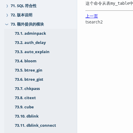
这个命令从表
my_table
71. SQL 符合性
❯
72. 版本说明
❯
上一页
tsearch2
73. 额外提供的模块
❯
73.1. adminpack
73.2. auth_delay
73.3. auto_explain
73.4. bloom
73.5. btree_gin
73.6. btree_gist
73.7. chkpass
73.8. citext
73.9. cube
73.10. dblink
73.11. dblink_connect