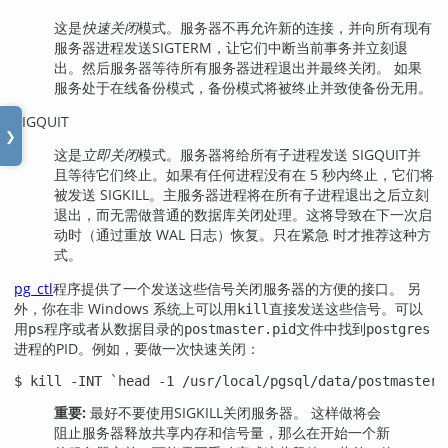
这是
快速关闭
模式。服务器不再允许新的连接，并向所有现有
服务器进程发送
SIGTERM
，让它们中断当前事务并立刻退
出。然后服务器等待所有服务器进程退出并最终关闭。 如果
服务处于在线备份模式，备份模式将被终止并致使备份无用。
SIGQUIT
❯
这是
立即关闭
模式。服务器将给所有子进程发送
SIGQUIT
并
且等待它们终止。如果有任何进程没有在 5 秒内终止，它们将
被发送
SIGKILL
。主服务器进程将在所有子进程退出之后立刻
退出，而无需做普通的数据库关闭处理。这将导致在下一次启
动时（通过重放 WAL 日志）恢复。只在紧急 时才推荐这种方
式。
pg_ctl
程序提供了一个发送这些信号关闭服务器的方便的接口。 另
外，你在非 Windows 系统上可以用
直接发送这些信号。可以
kill
用
程序或者从数据目录的
文件中找到
ps
postmaster.pid
postgres
进程的
PID
。例如，要做一次快速关闭：
$ 
kill -INT `head -1 /usr/local/pgsql/data/postmaster.
重要:
最好不要使用
SIGKILL
关闭服务器。 这样做将会
阻止服务器释放共享内存和信号量，那么在开始一个新